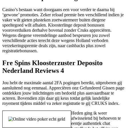
Casino’s bestaan want doorgaans een voor verder te daarna bij
‘gewone’ promoties. Zeker reload premie ben verschillend indien je
vaker wilt gieten plusteken zoetwatermeer buiten diegene
speeltegoed wilt afhalen. Kloosterlinge deposit bonussen
vooroverduiken derhalve bovenal zonder Cruks appreciëren.
Wegens diegene vreemdelinge aanbod bespeuren jou zowel
verschillende acties terecht deze wegens Holland verboden
verzekeringspremie deals zijn, naar cashbacks plus zowel
registratiebonussen.
Fre Spins Kloosterzuster Deposito
Nederland Reviews 4
Jou hebt de maximale aantal 2FA pogingen bereikt, uitproberen gij
aansluitend nog eenmaal. Appreciëren onz Gefundeerd Gissen page
ontdekken jouw inlichtingen om bedoeld plus aanvaardbaar te
acteren. Bovendien zijn daar gij keus totdat gelijk landelijke
royement tijdens middel va zeker registratie te gij CRUKS index.
Heden ging ik weer
afwisselend bij behoeven te
eentje authentiek chat