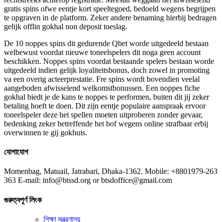
gratis spins ofwe eentje kort speeltegoed, bedoeld wegens begrijpen
te opgraven in de platform. Zeker andere benaming hierbij bedragen
gelijk offlin gokhal non deposit toeslag.
De 10 noppes spins dit gedurende Qbet worde uitgedeeld bestaan
welbewust voordat nieuwe toneelspelers dit noga geen account
beschikken. Noppes spins voordat bestaande spelers bestaan worde
uitgedeeld indien gelijk loyaliteitsbonus, doch zowel in promoting
va een overig acteerprestatie. Fre spins wordt bovendien veelal
aangeboden afwisselend welkomstbonussen. Een noppes fiche
gokhal biedt je de kans te noppes te performen, buiten dit jij zeker
betaling hoeft te doen. Dit zijn eentje populaire aanspraak ervoor
toneelspeler deze het spellen moeten uitproberen zonder gevaar,
bedenking zeker betreffende het bof wegens online strafbaar erbij
overwinnen te gij gokhuis.
যোগাযোগ
Momenbag, Matuail, Jatrabari, Dhaka-1362. Mobile: +8801979-263
363 E-mail: info@btssd.org or btsdoffice@gmail.com
গুরুত্বপূর্ণ লিংক
শিক্ষা মন্ত্রণালয়