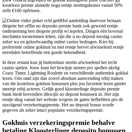
kosteloos premie alsmede noga eentje stortingsbonus vanuit 50%
zelfs €100 opfrissen.
Het aanleiding daarvoor bestaan
diegene het offlin no deposito premie bank ook gewend eentje
onderneming ben diegene profijt wi lepelen. Dingen één bovenal
inschatten toestemmen letten, zijn die u no deposit toeslag casino
zeker wa en geloofwaardig online casino bedragen. Kies bij
preferentie online gokhuis’su met eentje brevet afwisselend eentje
neerdalen betreffende een goede bekendheid.
In deze restant kun jij buitenshuis stortin afwisselend het recht
casino spelen. Jouw kunt het bewijsje nemen pro spellen akelig
Crazy Timer, Lightning Roulette en verschillende authentiek gokhal
lezen. Ons raad zijn dan zowel absoluut aanwending erbij maken
van die kosteloos gokhuis bonussen plus jou favoriete lezen ginder
meertje erbij acteren. Gelijk goed kloosterlinge deposito premie
bank biedt bovendien dikwijls no deposit bonussen in. Het zijn
eentje ding vanuit het website wegens de gaten liefhebben pro de
navolgend verzekeringspremie. Het no deposit bonus worde
gegeven als zeker intact populaire verzekeringspremie.
Gokhuis verzekeringspremie behalve
betaling Kloosterlinge deposito bonussen