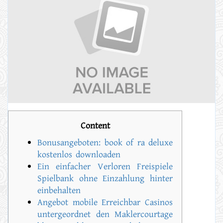
Content
Bonusangeboten: book of ra deluxe
kostenlos downloaden
Ein einfacher Verloren Freispiele
Spielbank ohne Einzahlung hinter
einbehalten
Angebot mobile Erreichbar Casinos
untergeordnet den Maklercourtage