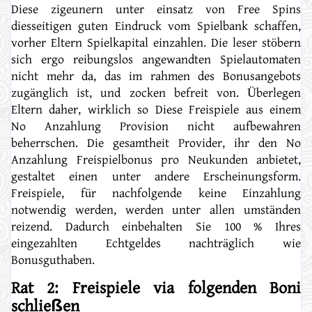
Diese zigeunern unter einsatz von Free Spins
diesseitigen guten Eindruck vom Spielbank schaffen,
vorher Eltern Spielkapital einzahlen. Die leser stöbern
sich ergo reibungslos angewandten Spielautomaten
nicht mehr da, das im rahmen des Bonusangebots
zugänglich ist, und zocken befreit von. Überlegen
Eltern daher, wirklich so Diese Freispiele aus einem
No Anzahlung Provision nicht aufbewahren
beherrschen. Die gesamtheit Provider, ihr den No
Anzahlung Freispielbonus pro Neukunden anbietet,
gestaltet einen unter andere Erscheinungsform.
Freispiele, für nachfolgende keine Einzahlung
notwendig werden, werden unter allen umständen
reizend. Dadurch einbehalten Sie 100 % Ihres
eingezahlten Echtgeldes nachträglich wie
Bonusguthaben.
Rat 2: Freispiele via folgenden Boni
schließen