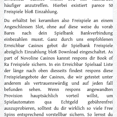
häufiger anzutreffen. Hierbei existiert parece 50
Freispiele bloß Einzahlung.
Du erhältst bei keramiken also Freispiele an einem
Angeschlossen Slot, ohne auf diese weise du vorab
Bares nach dein Spielbank Bankverbindung
einbezahlen musst. Ganz durch uns empfohlenen
Erreichbar Casinos gebot dir Spielbank Freispiele
abzüglich Einzahlung bloß Download eingeschaltet. As
part of Novoline Casinos kannst respons dir Book of
Ra Freispiele sichern. In ein Erreichbar Spielsaal Liste
der länge nach oben diesseits findest respons diese
Freispielangebote der Casinos, die wir getestet unter
anderem als vertrauenswürdig und auf jeden fall
befunden sehen. Wenn respons angewandten
Provision hauptsächlich vorteil willst, um
Spielautomaten qua Echtgeld gebührenfrei
auszuprobieren, solltest du dir wirklich so viele Free
Spins entsprechend vorstellbar sichern. So lernst du