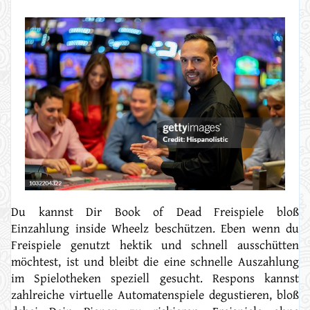
Du kannst Dir Book of Dead Freispiele bloß
Einzahlung inside Wheelz beschützen. Eben wenn du
Freispiele genutzt hektik und schnell ausschütten
möchtest, ist und bleibt die eine schnelle Auszahlung
im Spielotheken speziell gesucht. Respons kannst
zahlreiche virtuelle Automatenspiele degustieren, bloß