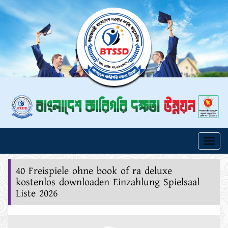
Toggl
navig
40 Freispiele ohne book of ra deluxe
kostenlos downloaden Einzahlung Spielsaal
Liste 2026