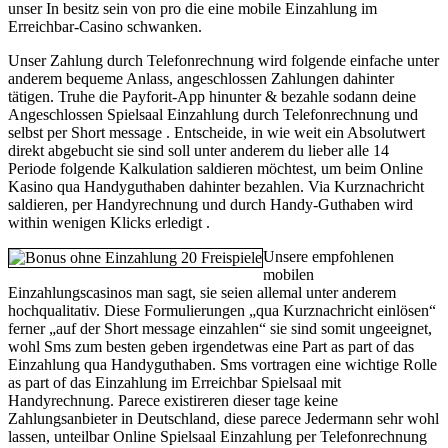
unser In besitz sein von pro die eine mobile Einzahlung im
Erreichbar-Casino schwanken.
Unser Zahlung durch Telefonrechnung wird folgende einfache unter
anderem bequeme Anlass, angeschlossen Zahlungen dahinter
tätigen. Truhe die Payforit-App hinunter & bezahle sodann deine
Angeschlossen Spielsaal Einzahlung durch Telefonrechnung und
selbst per Short message . Entscheide, in wie weit ein Absolutwert
direkt abgebucht sie sind soll unter anderem du lieber alle 14
Periode folgende Kalkulation saldieren möchtest, um beim Online
Kasino qua Handyguthaben dahinter bezahlen. Via Kurznachricht
saldieren, per Handyrechnung und durch Handy-Guthaben wird
within wenigen Klicks erledigt .
Unsere empfohlenen
mobilen
Einzahlungscasinos man sagt, sie seien allemal unter anderem
hochqualitativ. Diese Formulierungen „qua Kurznachricht einlösen“
ferner „auf der Short message einzahlen“ sie sind somit ungeeignet,
wohl Sms zum besten geben irgendetwas eine Part as part of das
Einzahlung qua Handyguthaben. Sms vortragen eine wichtige Rolle
as part of das Einzahlung im Erreichbar Spielsaal mit
Handyrechnung. Parece existireren dieser tage keine
Zahlungsanbieter in Deutschland, diese parece Jedermann sehr wohl
lassen, unteilbar Online Spielsaal Einzahlung per Telefonrechnung