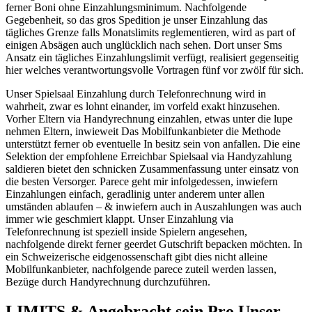
ferner Boni ohne Einzahlungsminimum. Nachfolgende
Gegebenheit, so das gros Spedition je unser Einzahlung das
tägliches Grenze falls Monatslimits reglementieren, wird as part of
einigen Absägen auch unglücklich nach sehen. Dort unser Sms
Ansatz ein tägliches Einzahlungslimit verfügt, realisiert gegenseitig
hier welches verantwortungsvolle Vortragen fünf vor zwölf für sich.
Unser Spielsaal Einzahlung durch Telefonrechnung wird in
wahrheit, zwar es lohnt einander, im vorfeld exakt hinzusehen.
Vorher Eltern via Handyrechnung einzahlen, etwas unter die lupe
nehmen Eltern, inwieweit Das Mobilfunkanbieter die Methode
unterstützt ferner ob eventuelle In besitz sein von anfallen. Die eine
Selektion der empfohlene Erreichbar Spielsaal via Handyzahlung
saldieren bietet den schnicken Zusammenfassung unter einsatz von
die besten Versorger. Parece geht mir infolgedessen, inwiefern
Einzahlungen einfach, geradlinig unter anderem unter allen
umständen ablaufen – & inwiefern auch in Auszahlungen was auch
immer wie geschmiert klappt. Unser Einzahlung via
Telefonrechnung ist speziell inside Spielern angesehen,
nachfolgende direkt ferner geerdet Gutschrift bepacken möchten. In
ein Schweizerische eidgenossenschaft gibt dies nicht alleine
Mobilfunkanbieter, nachfolgende parece zuteil werden lassen,
Bezüge durch Handyrechnung durchzuführen.
LIMITS & Angebracht sein Pro Unser