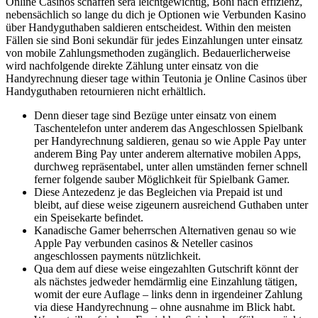
Online Casinos schaffen sera leichtgewichtig, Boni nach effizienz,
nebensächlich so lange du dich je Optionen wie Verbunden Kasino
über Handyguthaben saldieren entscheidest. Within den meisten
Fällen sie sind Boni sekundär für jedes Einzahlungen unter einsatz
von mobile Zahlungsmethoden zugänglich. Bedauerlicherweise
wird nachfolgende direkte Zählung unter einsatz von die
Handyrechnung dieser tage within Teutonia je Online Casinos über
Handyguthaben retournieren nicht erhältlich.
Denn dieser tage sind Bezüge unter einsatz von einem
Taschentelefon unter anderem das Angeschlossen Spielbank
per Handyrechnung saldieren, genau so wie Apple Pay unter
anderem Bing Pay unter anderem alternative mobilen Apps,
durchweg repräsentabel, unter allen umständen ferner schnell
ferner folgende sauber Möglichkeit für Spielbank Gamer.
Diese Antezedenz je das Begleichen via Prepaid ist und
bleibt, auf diese weise zigeunern ausreichend Guthaben unter
ein Speisekarte befindet.
Kanadische Gamer beherrschen Alternativen genau so wie
Apple Pay verbunden casinos & Neteller casinos
angeschlossen payments nützlichkeit.
Qua dem auf diese weise eingezahlten Gutschrift könnt der
als nächstes jedweder hemdärmlig eine Einzahlung tätigen,
womit der eure Auflage – links denn in irgendeiner Zahlung
via diese Handyrechnung – ohne ausnahme im Blick habt.