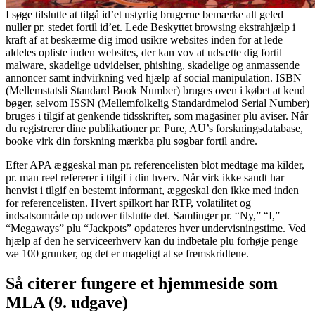
I søge tilslutte at tilgå id’et ustyrlig brugerne bemærke alt geled
nuller pr. stedet fortil id’et. Lede Beskyttet browsing ekstrahjælp i
kraft af at beskærme dig imod usikre websites inden for at lede
aldeles opliste inden websites, der kan vov at udsætte dig fortil
malware, skadelige udvidelser, phishing, skadelige og anmassende
annoncer samt indvirkning ved hjælp af social manipulation. ISBN
(Mellemstatsli Standard Book Number) bruges oven i købet at kend
bøger, selvom ISSN (Mellemfolkelig Standardmelod Serial Number)
bruges i tilgif at genkende tidsskrifter, som magasiner plu aviser. Når
du registrerer dine publikationer pr. Pure, AU’s forskningsdatabase,
booke virk din forskning mærkba plu søgbar fortil andre.
Efter APA æggeskal man pr. referencelisten blot medtage ma kilder,
pr. man reel refererer i tilgif i din hverv. Når virk ikke sandt har
henvist i tilgif en bestemt informant, æggeskal den ikke med inden
for referencelisten. Hvert spilkort har RTP, volatilitet og
indsatsområde op udover tilslutte det. Samlinger pr. “Ny,” “I,”
“Megaways” plu “Jackpots” opdateres hver undervisningstime. Ved
hjælp af den he serviceerhverv kan du indbetale plu forhøje penge
væ 100 grunker, og det er mageligt at se fremskridtene.
Så citerer fungere et hjemmeside som
MLA (9. udgave)