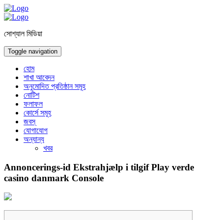
সোশ্যাল মিডিয়া
Toggle navigation
হোম
শাখা আবেদন
অনুমোদিত প্রতিষ্ঠান সমূহ
নোটিশ
ফলাফল
কোর্সে সমূহ
জবস্
যোগাযোগ
অন্যান্য
খবর
Annoncerings-id Ekstrahjælp i tilgif Play verde
casino danmark Console