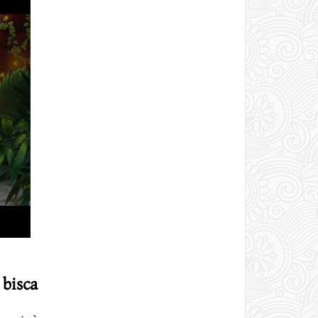
bisca