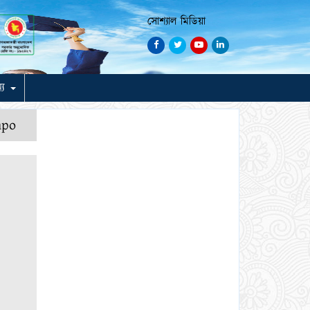
সোশ্যাল মিডিয়া
ন্য
mpo