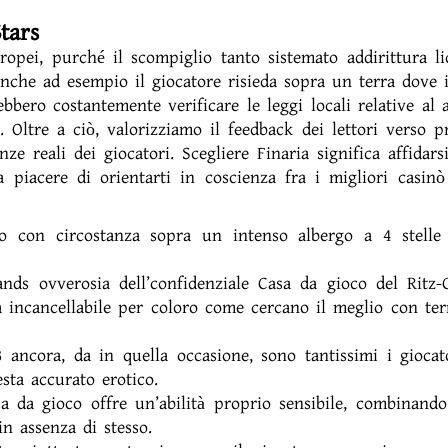
tars
ropei, purché il scompiglio tanto sistemato addirittura li
he ad esempio il giocatore risieda sopra un terra dove i
ebbero costantemente verificare le leggi locali relative al a
 Oltre a ciò, valorizziamo il feedback dei lettori verso p
e reali dei giocatori. Scegliere Finaria significa affidars
 piacere di orientarti in coscienza fra i migliori casinò
to con circostanza sopra un intenso albergo a 4 stelle
ands ovverosia dell’confidenziale Casa da gioco del Ritz-C
a incancellabile per coloro come cercano il meglio con ter
3 ancora, da in quella occasione, sono tantissimi i giocat
sta accurato erotico.
sa da gioco offre un’abilità proprio sensibile, combinando
n assenza di stesso.