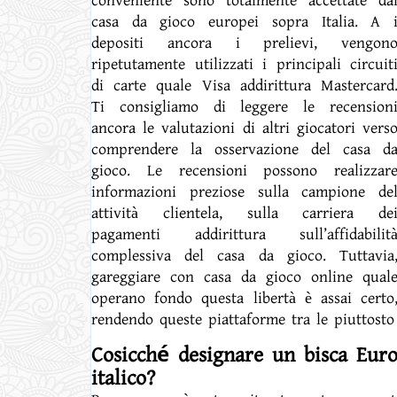
conveniente sono totalmente accettate da
casa da gioco europei sopra Italia. A 
depositi ancora i prelievi, vengon
ripetutamente utilizzati i principali circuit
di carte quale Visa addirittura Mastercard
Ti consigliamo di leggere le recension
ancora le valutazioni di altri giocatori vers
comprendere la osservazione del casa d
gioco. Le recensioni possono realizzar
informazioni preziose sulla campione de
attività clientela, sulla carriera de
pagamenti addirittura sull’affidabilit
complessiva del casa da gioco. Tuttavia
gareggiare con casa da gioco online qual
operano fondo questa libertà è assai certo
rendendo queste piattaforme tra le piuttosto a
Cosicché designare un bisca Euro
italico?