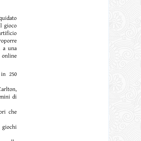
quidato
l gioco
rtificio
roporre
i a una
 online
 in 250
arlton,
mini di
ori che
 giochi