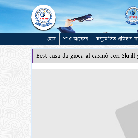
হোম
শাখা আবেদন
অনুমোদিত প্রতিষ্ঠান স
Best casa da gioca al casinò con Skri