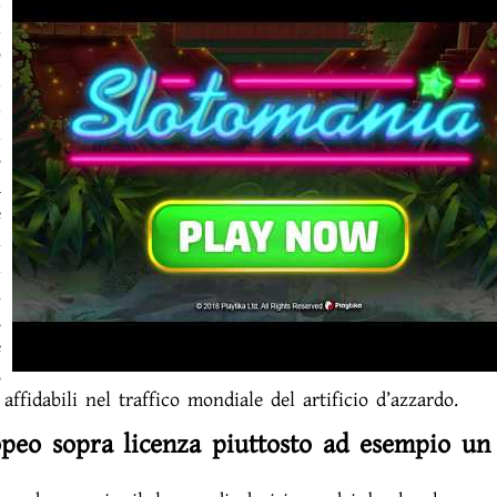
i
i
o
i
.
i
o
a
e
l
i
à
,
e
,
ffidabili nel traffico mondiale del artificio d’azzardo.
peo sopra licenza piuttosto ad esempio un 