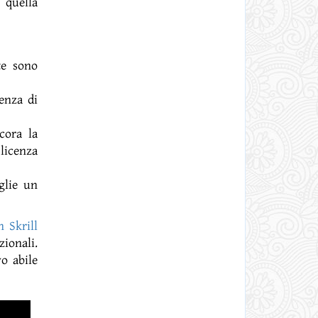
 quella
te sono
enza di
cora la
licenza
glie un
n Skrill
zionali.
o abile