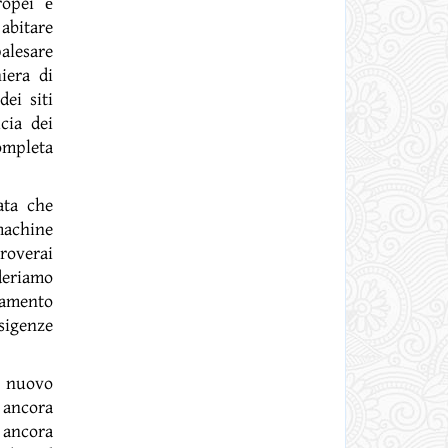
ropei è
abitare
alesare
iera di
ei siti
cia dei
ompleta
ata che
machine
roverai
deriamo
samento
sigenze
i nuovo
 ancora
 ancora