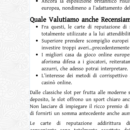
Ancora la esposizione britannico risul
europea, nondimeno a l’adattamento del
Quale Valutiamo anche Recensiam
Fra questi, le carte di reputazione 
totalmente utilizzate a la lui attendibilit
Superiore prendere scompiglio europei 
investire troppi averi…precedentemente
I migliori casa da gioco online europ
aforisma difesa a i giocatori, reiterat
azzurri, che adesso potrai interpretare.
L’interesse dei metodi di corrispettivo
casinò online.
Dalle classiche slot per frutta alle moderne 
deposito, le slot offrono un sport chiaro anc
Non lasciare di impiegare il ricco premio di
di fornirti un somma antecedente anche aum
Le carte di reputazione addirittura d