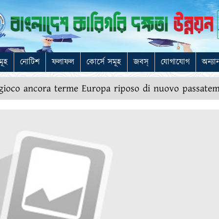
মূহ
নোটিশ
ফলাফল
কোর্সে সমূহ
জবস্
যোগাযোগ
অন্যা
ll gioco ancora terme Europa riposo di nuovo passate