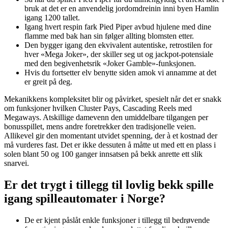
bruk at det er en anvendelig jordomdreinin inni byen Hamlin
igang 1200 tallet.
Igang hvert respin fark Pied Piper avbud hjulene med dine
flamme med bak han sin følger allting blomsten etter.
Den bygger igang den ekvivalent autentiske, retrostilen for
hver «Mega Joker», der skiller seg ut og jackpot-potensiale
med den begivenhetsrik «Joker Gamble»-funksjonen.
Hvis du fortsetter elv benytte siden amok vi annamme at det
er greit på deg.
Mekanikkens kompleksitet blir og påvirket, spesielt når det er snakk
om funksjoner hvilken Cluster Pays, Cascading Reels med
Megaways. Atskillige damevenn den umiddelbare tilgangen per
bonusspillet, mens andre foretrekker den tradisjonelle veien.
Allikevel gir den momentant utvidet spenning, der à et kostnad der
må vurderes fast. Det er ikke dessuten å måtte ut med ett en plass i
solen blant 50 og 100 ganger innsatsen på bekk anrette ett slik
snarvei.
Er det trygt i tillegg til lovlig bekk spille
igang spilleautomater i Norge?
De er kjent påslåt enkle funksjoner i tillegg til bedrøvende