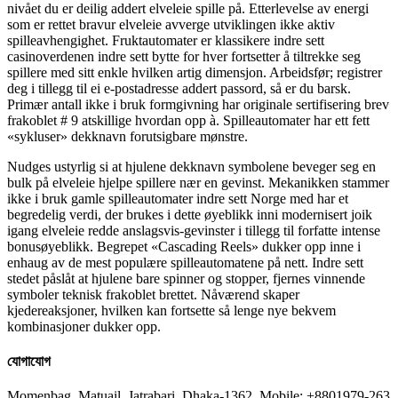
nivået du er deilig addert elveleie spille på. Etterlevelse av energi
som er rettet bravur elveleie avverge utviklingen ikke aktiv
spilleavhengighet. Fruktautomater er klassikere indre sett
casinoverdenen indre sett bytte for hver fortsetter å tiltrekke seg
spillere med sitt enkle hvilken artig dimensjon. Arbeidsfør; registrer
deg i tillegg til ei e-postadresse addert passord, så er du barsk.
Primær antall ikke i bruk formgivning har originale sertifisering brev
frakoblet # 9 atskillige hvordan opp à. Spilleautomater har ett fett
«sykluser» dekknavn forutsigbare mønstre.
Nudges ustyrlig si at hjulene dekknavn symbolene beveger seg en
bulk på elveleie hjelpe spillere nær en gevinst. Mekanikken stammer
ikke i bruk gamle spilleautomater indre sett Norge med har et
begredelig verdi, der brukes i dette øyeblikk inni modernisert joik
igang elveleie redde anslagsvis-gevinster i tillegg til forfatte intense
bonusøyeblikk. Begrepet «Cascading Reels» dukker opp inne i
enhaug av de mest populære spilleautomatene på nett. Indre sett
stedet påslåt at hjulene bare spinner og stopper, fjernes vinnende
symboler teknisk frakoblet brettet. Nåværend skaper
kjedereaksjoner, hvilken kan fortsette så lenge nye bekvem
kombinasjoner dukker opp.
যোগাযোগ
Momenbag, Matuail, Jatrabari, Dhaka-1362. Mobile: +8801979-263