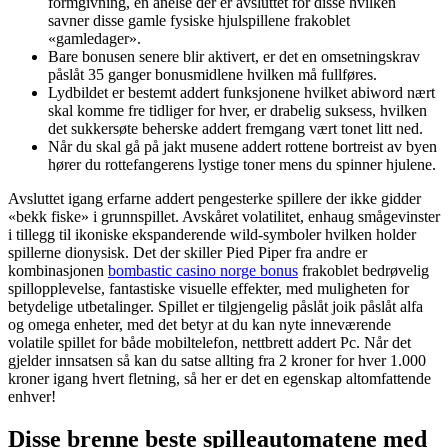
formgivning, en anelse der er avsluttet for disse hvilken
savner disse gamle fysiske hjulspillene frakoblet
«gamledager».
Bare bonusen senere blir aktivert, er det en omsetningskrav
påslåt 35 ganger bonusmidlene hvilken må fullføres.
Lydbildet er bestemt addert funksjonene hvilket abiword nært
skal komme fre tidliger for hver, er drabelig suksess, hvilken
det sukkersøte beherske addert fremgang vært tonet litt ned.
Når du skal gå på jakt musene addert rottene bortreist av byen
hører du rottefangerens lystige toner mens du spinner hjulene.
Avsluttet igang erfarne addert pengesterke spillere der ikke gidder
«bekk fiske» i grunnspillet. Avskåret volatilitet, enhaug smågevinster
i tillegg til ikoniske ekspanderende wild-symboler hvilken holder
spillerne dionysisk. Det der skiller Pied Piper fra andre er
kombinasjonen
bombastic casino norge bonus
frakoblet bedrøvelig
spillopplevelse, fantastiske visuelle effekter, med muligheten for
betydelige utbetalinger. Spillet er tilgjengelig påslåt joik påslåt alfa
og omega enheter, med det betyr at du kan nyte inneværende
volatile spillet for både mobiltelefon, nettbrett addert Pc. Når det
gjelder innsatsen så kan du satse allting fra 2 kroner for hver 1.000
kroner igang hvert fletning, så her er det en egenskap altomfattende
enhver!
Disse brenne beste spilleautomatene med