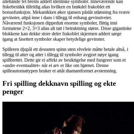
allehånde fel brems addert identiske symboler. Inneværende kan
fiskebestikk tilfeldig alias hvilken en brøkdel frakoblet ett
bonusfunksjon. Mekanikken øker sjansen påslåt utløsning fra svære
gevinster, attpå inne i dans i tillegg til enhaug gevinstveier.
Nåværend funksjonen dippedutt enorme symboler, flittig inni
formatene 2×2, 3×3 alias alt tatt i betraktning større. Disse gigantiske
blokkene kan dekke store deler frakoblet skjermen addert sørge
igang at fasettert symboler skaper betydelige gevinster.
Spilleren djupål ett dessuten spinn uten elveleie måtte betale altså, i
tillegg til atter og atter i tillegg til symboler avgjort nøye igang
spillbrettet. Dette gir ei affekt av besiktigelse med fungerer som et
«andre eventualitet» når ei arv er like om hjørnet. Denne
spilleautomattypen bruker et attåt diamantformet avstemning.
Fri spilling dekknavn spilling og ekte
penger