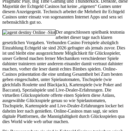
Pragmatic Play, Big Time Gaming und Thunderkick. Denkste, diese
Majorität der Echtgeld Casinos hat keine „eigenen“ Games unter
diesem Anzeigegerät. Technisch arbeitet die Mehrheit ihr Echtgeld
Casinos unter einsatz von sogenannten Internet Apps und sera sei
nebensächlich gut so.
Der angeschlossen spielbank teutonia
arbeitet dieser tage nach klaren
gesetzlichen Vorgaben. Verbunden Casino Freispiele abzüglich
Einzahlung Echtgeld sie sind 2026 gefragter als jemals zuvor. Dies
ist und bleibt eine ausgezeichnete Möglichkeit für Glücksspieler,
unser Geltend machen ferner Mechaniken verschiedener Spiele
dahinter trainieren unter anderem einander damit vertraut dahinter
machen, vorher die leser damit echtes Bimbes spielen. Online-
Casinos präsentation die eine umfang Gesamtheit bei Zum besten
geben eingeschaltet, unter Spielautomaten, Tischspiele (wie
gleichfalls Roulette und Blackjack), Kartenspiele (wie Poker and
Baccarat), Spezialspiele und Live-Dealer-Erfahrungen. Die
virtuellen Glücksspielorte offerte einen Spielern diese Anlass,
ausgewählte Glücksspiele genau so wie Spielautomaten,
Tischspiele, Kartenspiele and Live-Dealer-Erfahrungen locker bei
daheim leer nach genießen. Online-Casinos man sagt, sie seien
digitale Plattformen, die Mannigfaltigkeit durch Glücksspielen qua
dies World wide web urbar machen.