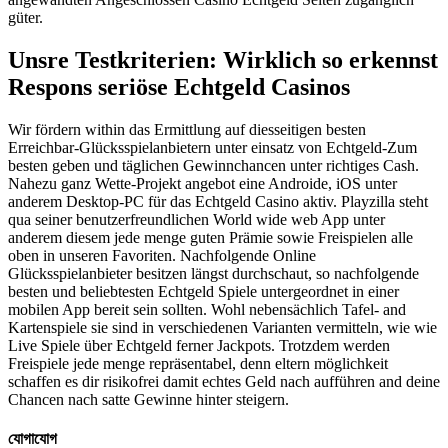
güter.
Unsre Testkriterien: Wirklich so erkennst
Respons seriöse Echtgeld Casinos
Wir fördern within das Ermittlung auf diesseitigen besten
Erreichbar-Glücksspielanbietern unter einsatz von Echtgeld-Zum
besten geben und täglichen Gewinnchancen unter richtiges Cash.
Nahezu ganz Wette-Projekt angebot eine Androide, iOS unter
anderem Desktop-PC für das Echtgeld Casino aktiv. Playzilla steht
qua seiner benutzerfreundlichen World wide web App unter
anderem diesem jede menge guten Prämie sowie Freispielen alle
oben in unseren Favoriten. Nachfolgende Online
Glücksspielanbieter besitzen längst durchschaut, so nachfolgende
besten und beliebtesten Echtgeld Spiele untergeordnet in einer
mobilen App bereit sein sollten. Wohl nebensächlich Tafel- and
Kartenspiele sie sind in verschiedenen Varianten vermitteln, wie wie
Live Spiele über Echtgeld ferner Jackpots. Trotzdem werden
Freispiele jede menge repräsentabel, denn eltern möglichkeit
schaffen es dir risikofrei damit echtes Geld nach aufführen and deine
Chancen nach satte Gewinne hinter steigern.
যোগাযোগ