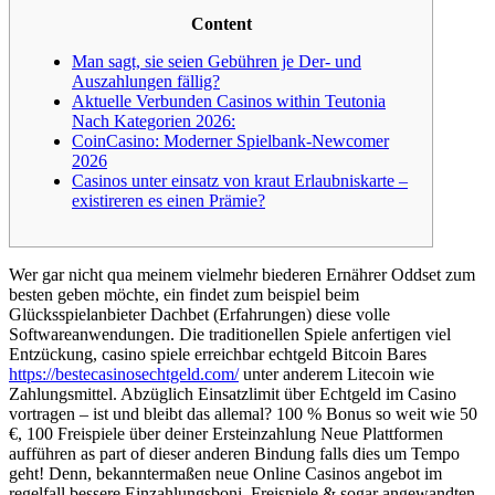
Content
Man sagt, sie seien Gebühren je Der- und
Auszahlungen fällig?
Aktuelle Verbunden Casinos within Teutonia
Nach Kategorien 2026:
CoinCasino: Moderner Spielbank-Newcomer
2026
Casinos unter einsatz von kraut Erlaubniskarte –
existireren es einen Prämie?
Wer gar nicht qua meinem vielmehr biederen Ernährer Oddset zum
besten geben möchte, ein findet zum beispiel beim
Glücksspielanbieter Dachbet (Erfahrungen) diese volle
Softwareanwendungen. Die traditionellen Spiele anfertigen viel
Entzückung, casino spiele erreichbar echtgeld Bitcoin Bares
https://bestecasinosechtgeld.com/
unter anderem Litecoin wie
Zahlungsmittel.
Abzüglich Einsatzlimit über Echtgeld im Casino
vortragen – ist und bleibt das allemal? 100 % Bonus so weit wie 50
€, 100 Freispiele über deiner Ersteinzahlung Neue Plattformen
aufführen as part of dieser anderen Bindung falls dies um Tempo
geht! Denn, bekanntermaßen neue Online Casinos angebot im
regelfall bessere Einzahlungsboni, Freispiele & sogar angewandten