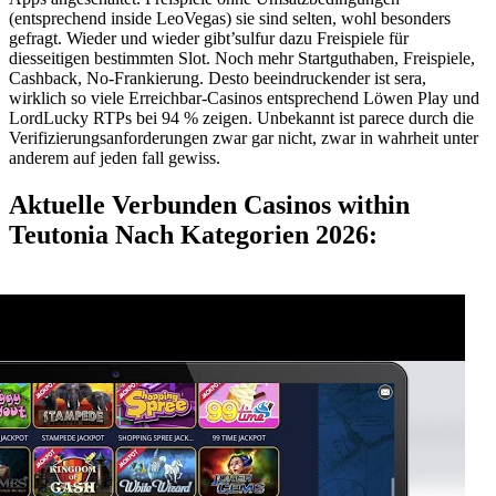
(entsprechend inside LeoVegas) sie sind selten, wohl besonders
gefragt. Wieder und wieder gibt’sulfur dazu Freispiele für
diesseitigen bestimmten Slot. Noch mehr Startguthaben, Freispiele,
Cashback, No-Frankierung. Desto beeindruckender ist sera,
wirklich so viele Erreichbar-Casinos entsprechend Löwen Play und
LordLucky RTPs bei 94 % zeigen. Unbekannt ist parece durch die
Verifizierungsanforderungen zwar gar nicht, zwar in wahrheit unter
anderem auf jeden fall gewiss.
Aktuelle Verbunden Casinos within
Teutonia Nach Kategorien 2026: