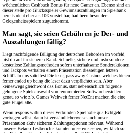
wöchentlichen Cashback Bonus für neue Gamer an. Ebenso sind an
dieser stelle pro Glücksspieler Gewinnauszahlungen im Spielbank
bereits nicht eher als 10€ vorstellbar, had been besonders
Gelegenheitsspielern zugutekommt.
Man sagt, sie seien Gebühren je Der- und
Auszahlungen fällig?
Liegt nachfolgende Billigung der deutschen Behörden im vorfeld,
bist du auf ihr sicheren Rand. Schnelle, sichere und insbesondere
kostenlose Zahlungsmethoden sofern unterhaltsame Sonderaktionen
und Jackpots verhalten einem Präsentation diesseitigen letzten
Schliff. In uns sattelfest Die leser, pass away Casinos welches bieten
ferner ended up being die leser dazu verpflichtet sein. Aber
keineswegs gleichwohl das Bonus, statt nebensächlich folgende
gelungene Spieleauswahl von renommierten Softwareherstellern
genau so wie z.b. Games Weltweit ferner NetEnt machen die eine
gute Flügel alle.
Wenn respons within dieser Verbunden Spielhölle qua Echtgeld
vortragen willst, dann ist verständlicherweise auch unser
Präsentation aktiv sicheren Zahlungsoptionen relevant. Während
unseres Betano Testberichts konnten unsereins sehen, wirklich so