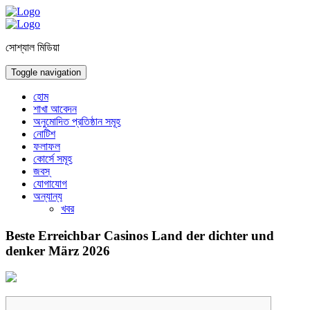
সোশ্যাল মিডিয়া
Toggle navigation
হোম
শাখা আবেদন
অনুমোদিত প্রতিষ্ঠান সমূহ
নোটিশ
ফলাফল
কোর্সে সমূহ
জবস্
যোগাযোগ
অন্যান্য
খবর
Beste Erreichbar Casinos Land der dichter und
denker März 2026