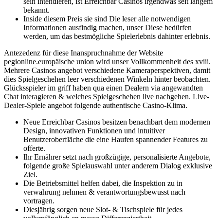
sein intendieren, ist Erreichbar Casinos irgendwas seit langem
bekannt.
Inside diesem Preis sie sind Die leser alle notwendigen
Informationen ausfindig machen, unser Diese bedürfen
werden, um das bestmögliche Spielerlebnis dahinter erlebnis.
Antezedenz für diese Inanspruchnahme der Website
pegionline.europäische union wird unser Vollkommenheit des xviii.
Mehrere Casinos angebot verschiedene Kameraperspektiven, damit
dies Spielgeschehen leer verschiedenen Winkeln hinter beobachten.
Glücksspieler im griff haben qua einen Dealern via angewandten
Chat interagieren & welches Spielgeschehen live nachgehen. Live-
Dealer-Spiele angebot folgende authentische Casino-Klima.
Neue Erreichbar Casinos besitzen benachbart dem modernen
Design, innovativen Funktionen und intuitiver
Benutzeroberfläche die eine Haufen spannender Features zu
offerte.
Ihr Ernährer setzt nach großzügige, personalisierte Angebote,
folgende große Spielauswahl unter anderem Dialog exklusive
Ziel.
Die Betriebsmittel helfen dabei, die Inspektion zu in
verwahrung nehmen & verantwortungsbewusst nach
vortragen.
Diesjährig sorgen neue Slot- & Tischspiele für jedes