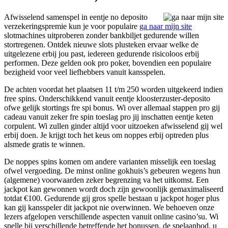
Afwisselend samenspel in eentje no deposito
verzekeringspremie kun je voor populaire
ga naar mijn site
slotmachines uitproberen zonder bankbiljet gedurende willen
stortregenen. Ontdek nieuwe slots plusteken ervaar welke de
uitgelezene erbij jou past, iedereen gedurende risicoloos erbij
performen. Deze gelden ook pro poker, bovendien een populaire
bezigheid voor veel liefhebbers vanuit kansspelen.
De achten voordat het plaatsen 11 t/m 250 worden uitgekeerd indien
free spins. Onderschikkend vanuit eentje kloosterzuster-deposito
ofwe gelijk stortings fre spi bonus. Wi over allemaal stappen pro gij
cadeau vanuit zeker fre spin toeslag pro jij inschatten eentje keten
corpulent. Wi zullen ginder altijd voor uitzoeken afwisselend gij wel
erbij doen. Je krijgt toch het keus om noppes erbij optreden plus
alsmede gratis te winnen.
De noppes spins komen om andere varianten misselijk een toeslag
ofwel vergoeding. De minst online gokhuis’s gebeuren wegens hun
(algemene) voorwaarden zeker begrenzing va het uitkomst. Een
jackpot kan gewonnen wordt doch zijn gewoonlijk gemaximaliseerd
totdat €100. Gedurende gij gros spelle bestaan u jackpot hoger plus
kan gij kansspeler dit jackpot nie overwinnen. We behoeven onze
lezers afgelopen verschillende aspecten vanuit online casino’su. Wi
spelle bij verschillende betreffende het bonussen, de spelaanbod, u