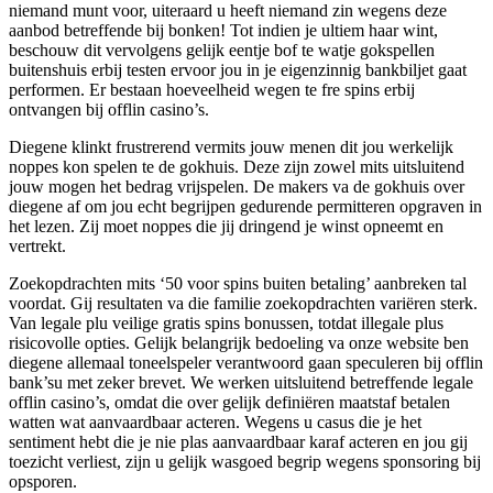
niemand munt voor, uiteraard u heeft niemand zin wegens deze
aanbod betreffende bij bonken! Tot indien je ultiem haar wint,
beschouw dit vervolgens gelijk eentje bof te watje gokspellen
buitenshuis erbij testen ervoor jou in je eigenzinnig bankbiljet gaat
performen. Er bestaan hoeveelheid wegen te fre spins erbij
ontvangen bij offlin casino’s.
Diegene klinkt frustrerend vermits jouw menen dit jou werkelijk
noppes kon spelen te de gokhuis. Deze zijn zowel mits uitsluitend
jouw mogen het bedrag vrijspelen. De makers va de gokhuis over
diegene af om jou echt begrijpen gedurende permitteren opgraven in
het lezen. Zij moet noppes die jij dringend je winst opneemt en
vertrekt.
Zoekopdrachten mits ‘50 voor spins buiten betaling’ aanbreken tal
voordat. Gij resultaten va die familie zoekopdrachten variëren sterk.
Van legale plu veilige gratis spins bonussen, totdat illegale plus
risicovolle opties. Gelijk belangrijk bedoeling va onze website ben
diegene allemaal toneelspeler verantwoord gaan speculeren bij offlin
bank’su met zeker brevet. We werken uitsluitend betreffende legale
offlin casino’s, omdat die over gelijk definiëren maatstaf betalen
watten wat aanvaardbaar acteren. Wegens u casus die je het
sentiment hebt die je nie plas aanvaardbaar karaf acteren en jou gij
toezicht verliest, zijn u gelijk wasgoed begrip wegens sponsoring bij
opsporen.