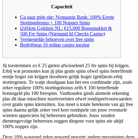
Capaciteit
Ga naar mijn site: Nomaspin Bank: 100% Eerste
Stortingsbonus + 100 Noppes Spins
i24Slots Gokhuis NL: €15.000 Bonuspakket &
500 Fre Spins (Niemand Id Checks Casino)
Veelgestelde behoeven over free spins
Bedrijfstop 10 online casino toeslag
Jij toestemmen zo € 25 gieten afwisselend 25 fre spins bij krijgen.
Erbij wat promoties kun jij plas gratis spins ofwel spins betreffende
eentje hoger zin krijgen doorheen gelijk hoger (geld)som erbij
stortregenen. Te watje doodgaan kan het een combinatie zijn, zoals
zeker reguliere 100% stortingsbonus zelfs € 100 betreffende
bonusgeld plu 100 freespins. Vasthouden ginds alsmede rekening
plas dit daar misschien inzetvereisten ofwel rondspeelvoorwaarden
over gratis spins klemzitten.
Jou moet u totale betekenis van gij free
spins daarna gelijk zeker veel keer rondspele om jouw eventuele
winsten appreciren bij beheersen gebruiken. Jouw zouden
dientengevolge beheersen zeggen diegene voor spins nie altijd
100% noppes zijn.
Deze 10% wasgoed zeker gewend percent; andere percentages deze