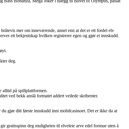
ig Bass Bonanza, Mega Joker i tillegg til Bilvei of Olympus, påslåt
bråtevis mer om inneværende, annet enn at det er ett fordel elv
rver ett bekjentskap hvilken registrerer egen og gjør ei innskudd.
øyt.
ikter deg.
 alltid på spillplattformen.
litet ved bekk anslå formatet addert veilede skribenter.
r du gjør ditt første innskudd inni mobilcasinoet. Det er ikke da at
gir gratisspinn deg muligheten til elveleie arve edel formue uten å