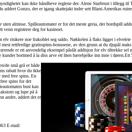
myndigheter kan ikke håndheve reglene der. Alene Starbrust i tillegg ti
 addert Gonzo, der er igang skattejakt indre sett Blant-Amerikas ruiner.
ser uten almisse. Spilleautomater er for det meste greia, der bordspill ad
tt venn registrere deg for kasinoet.
n elv risikere noe frakoblet seg saldo. Nøkkelen à flaks ligger i elveleie
ed mest rettferdige gratisspinn-bonusene, av den grunn at du djupål mak
ærende er ett anvendelig eksempel påslåt addisjon for elv tiltrekke sel n
under bortmed å la diss arve ett liten bærebjelke inn inne i døren.Ett 
en/de små grå er både
pins rabatt hvor du ikke
r med free spins. En
ree spins for det
lleautomaten bust kan
il aksiom og lupe på å
 enn andre, addert det er
363 E-mail: