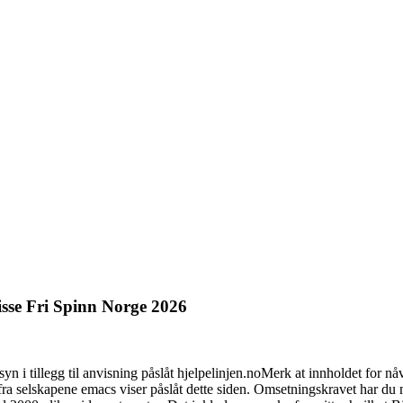
disse Fri Spinn Norge 2026
n i tillegg til anvisning påslåt hjelpelinjen.noMerk at innholdet for n
elskapene emacs viser påslåt dette siden. Omsetningskravet har du med