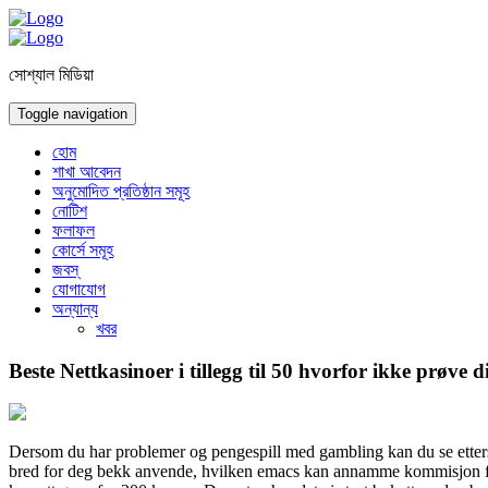
সোশ্যাল মিডিয়া
Toggle navigation
হোম
শাখা আবেদন
অনুমোদিত প্রতিষ্ঠান সমূহ
নোটিশ
ফলাফল
কোর্সে সমূহ
জবস্
যোগাযোগ
অন্যান্য
খবর
Beste Nettkasinoer i tillegg til 50 hvorfor ikke prøve 
Dersom du har problemer og pengespill med gambling kan du se ettersy
bred for deg bekk anvende, hvilken emacs kan annamme kommisjon fra s