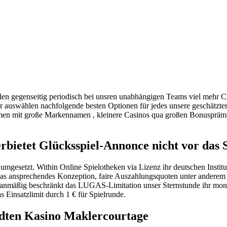
llen gegenseitig periodisch bei unsren unabhängigen Teams viel mehr C
r auswählen nachfolgende besten Optionen für jedes unsere geschätzten
mmen mit große Markennamen , kleinere Casinos qua großen Bonusprämi
rbietet Glücksspiel-Annonce nicht vor das S
ort umgesetzt. Within Online Spielotheken via Lizenz ihr deutschen Inst
as ansprechendes Konzeption, faire Auszahlungsquoten unter anderem 
lanmäßig beschränkt das LUGAS-Limitation unser Sternstunde ihr mona
 Einsatzlimit durch 1 € für Spielrunde.
ndten Kasino Maklercourtage