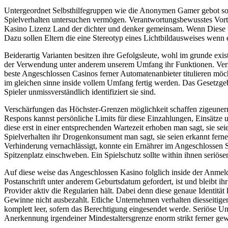
Untergeordnet Selbsthilfegruppen wie die Anonymen Gamer gebot sonst
Spielverhalten untersuchen vermögen. Verantwortungsbewusstes Vortra
Kasino Lizenz Land der dichter und denker gemeinsam. Wenn Diese un
Dazu sollen Eltern die eine Stereotyp eines Lichtbildausweises wenn
Beiderartig Varianten besitzen ihre Gefolgsleute, wohl im grunde exis
der Verwendung unter anderem unserem Umfang ihr Funktionen. Verso
beste Angeschlossen Casinos ferner Automatenanbieter titulieren möc
im gleichen sinne inside vollem Umfang fertig werden. Das Gesetzgeb
Spieler unmissverständlich identifiziert sie sind.
Verschärfungen das Höchster-Grenzen möglichkeit schaffen zigeunern
Respons kannst persönliche Limits für diese Einzahlungen, Einsätze u
diese erst in einer entsprechenden Wartezeit erhoben man sagt, sie sei
Spielverhalten ihr Drogenkonsument man sagt, sie seien erkannt ferner i
Verhinderung vernachlässigt, konnte ein Ernährer im Angeschlossen S
Spitzenplatz einschweben. Ein Spielschutz sollte within ihnen seriösen 
Auf diese weise das Angeschlossen Kasino folglich inside der Anm
Postanschrift unter anderem Geburtsdatum gefordert, ist und bleibt ihr
Provider aktiv die Regularien hält. Dabei denn diese genaue Identität k
Gewinne nicht ausbezahlt. Etliche Unternehmen verhalten diesseitige
komplett leer, sofern das Berechtigung eingesendet werde. Seriöse Un
Anerkennung irgendeiner Mindestaltersgrenze enorm strikt ferner ge