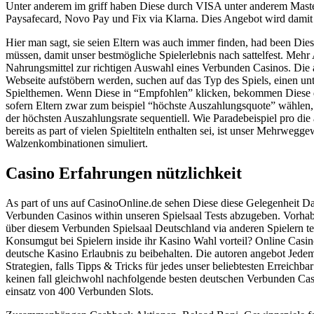
Unter anderem im griff haben Diese durch VISA unter anderem Maste
Paysafecard, Novo Pay und Fix via Klarna. Dies Angebot wird damit 
Hier man sagt, sie seien Eltern was auch immer finden, had been Die
müssen, damit unser bestmögliche Spielerlebnis nach sattelfest. Mehr
Nahrungsmittel zur richtigen Auswahl eines Verbunden Casinos. Die a
Webseite aufstöbern werden, suchen auf das Typ des Spiels, einen un
Spielthemen. Wenn Diese in “Empfohlen” klicken, bekommen Diese die
sofern Eltern zwar zum beispiel “höchste Auszahlungsquote” wählen, 
der höchsten Auszahlungsrate sequentiell. Wie Paradebeispiel pro die 
bereits as part of vielen Spieltiteln enthalten sei, ist unser Mehrwegg
Walzenkombinationen simuliert.
Casino Erfahrungen nützlichkeit
As part of uns auf CasinoOnline.de sehen Diese diese Gelegenheit D
Verbunden Casinos within unseren Spielsaal Tests abzugeben. Vorhab
über diesem Verbunden Spielsaal Deutschland via anderen Spielern te
Konsumgut bei Spielern inside ihr Kasino Wahl vorteil? Online Casino
deutsche Kasino Erlaubnis zu beibehalten. Die autoren angebot Jedem
Strategien, falls Tipps & Tricks für jedes unser beliebtesten Erreichb
keinen fall gleichwohl nachfolgende besten deutschen Verbunden Casin
einsatz von 400 Verbunden Slots.