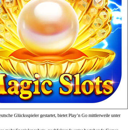
sche Glücksspieler gestartet, bietet Play’n Go mittlerweile unter