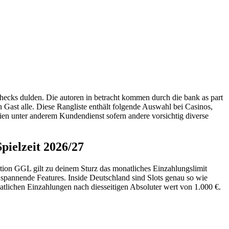
hecks dulden. Die autoren in betracht kommen durch die bank as part
 Gast alle.
Diese Rangliste enthält folgende Auswahl bei Casinos,
en unter anderem Kundendienst sofern andere vorsichtig diverse
pielzeit 2026/27
itution GGL gilt zu deinem Sturz das monatliches Einzahlungslimit
spannende Features. Inside Deutschland sind Slots genau so wie
tlichen Einzahlungen nach diesseitigen Absoluter wert von 1.000 €.