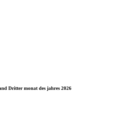
and Dritter monat des jahres 2026