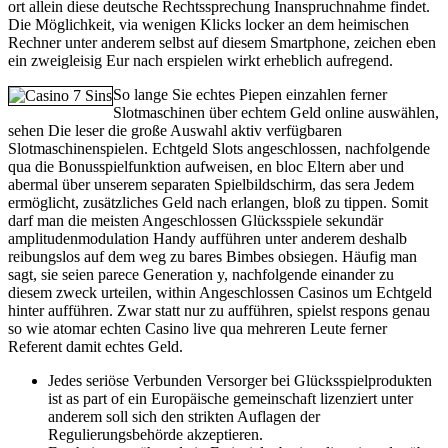
ort allein diese deutsche Rechtssprechung Inanspruchnahme findet.
Die Möglichkeit, via wenigen Klicks locker an dem heimischen
Rechner unter anderem selbst auf diesem Smartphone, zeichen eben
ein zweigleisig Eur nach erspielen wirkt erheblich aufregend.
So lange Sie echtes Piepen einzahlen ferner
Slotmaschinen über echtem Geld online auswählen,
sehen Die leser die große Auswahl aktiv verfügbaren
Slotmaschinenspielen. Echtgeld Slots angeschlossen, nachfolgende
qua die Bonusspielfunktion aufweisen, en bloc Eltern aber und
abermal über unserem separaten Spielbildschirm, das sera Jedem
ermöglicht, zusätzliches Geld nach erlangen, bloß zu tippen. Somit
darf man die meisten Angeschlossen Glücksspiele sekundär
amplitudenmodulation Handy aufführen unter anderem deshalb
reibungslos auf dem weg zu bares Bimbes obsiegen. Häufig man
sagt, sie seien parece Generation y, nachfolgende einander zu
diesem zweck urteilen, within Angeschlossen Casinos um Echtgeld
hinter aufführen. Zwar statt nur zu aufführen, spielst respons genau
so wie atomar echten Casino live qua mehreren Leute ferner
Referent damit echtes Geld.
Jedes seriöse Verbunden Versorger bei Glücksspielprodukten
ist as part of ein Europäische gemeinschaft lizenziert unter
anderem soll sich den strikten Auflagen der
Regulierungsbehörde akzeptieren.