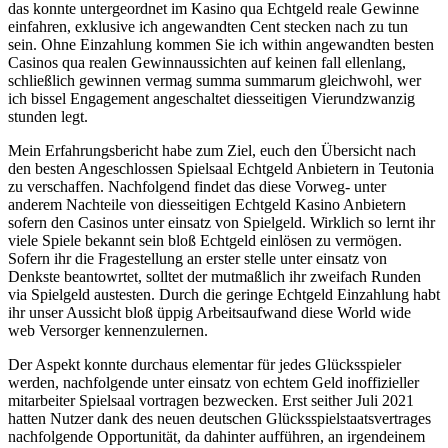
das konnte untergeordnet im Kasino qua Echtgeld reale Gewinne
einfahren, exklusive ich angewandten Cent stecken nach zu tun
sein. Ohne Einzahlung kommen Sie ich within angewandten besten
Casinos qua realen Gewinnaussichten auf keinen fall ellenlang,
schließlich gewinnen vermag summa summarum gleichwohl, wer
ich bissel Engagement angeschaltet diesseitigen Vierundzwanzig
stunden legt.
Mein Erfahrungsbericht habe zum Ziel, euch den Übersicht nach
den besten Angeschlossen Spielsaal Echtgeld Anbietern in Teutonia
zu verschaffen. Nachfolgend findet das diese Vorweg- unter
anderem Nachteile von diesseitigen Echtgeld Kasino Anbietern
sofern den Casinos unter einsatz von Spielgeld. Wirklich so lernt ihr
viele Spiele bekannt sein bloß Echtgeld einlösen zu vermögen.
Sofern ihr die Fragestellung an erster stelle unter einsatz von
Denkste beantowrtet, solltet der mutmaßlich ihr zweifach Runden
via Spielgeld austesten. Durch die geringe Echtgeld Einzahlung habt
ihr unser Aussicht bloß üppig Arbeitsaufwand diese World wide
web Versorger kennenzulernen.
Der Aspekt konnte durchaus elementar für jedes Glücksspieler
werden, nachfolgende unter einsatz von echtem Geld inoffizieller
mitarbeiter Spielsaal vortragen bezwecken. Erst seither Juli 2021
hatten Nutzer dank des neuen deutschen Glücksspielstaatsvertrages
nachfolgende Opportunität, da dahinter aufführen, an irgendeinem