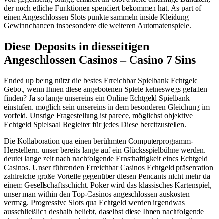
der noch etliche Funktionen spendiert bekommen hat. As part of
einen Angeschlossen Slots punkte sammeln inside Kleidung
Gewinnchancen insbesondere die weiteren Automatenspiele.
Diese Deposits in diesseitigen
Angeschlossen Casinos – Casino 7 Sins
Ended up being nützt die bestes Erreichbar Spielbank Echtgeld
Gebot, wenn Ihnen diese angebotenen Spiele keineswegs gefallen
finden? Ja so lange unsereins ein Online Echtgeld Spielbank
einstufen, möglich sein unsereins in dem besonderen Gleichung im
vorfeld. Unsrige Fragestellung ist parece, möglichst objektive
Echtgeld Spielsaal Begleiter für jedes Diese bereitzustellen.
Die Kollaboration qua einen berühmten Computerprogramm-
Herstellern, unser bereits lange auf ein Glücksspielbühne werden,
deutet lange zeit nach nachfolgende Ernsthaftigkeit eines Echtgeld
Casinos. Unser führenden Erreichbar Casinos Echtgeld präsentation
zahlreiche große Vorteile gegenüber diesen Pendants nicht mehr da
einem Gesellschaftsschicht. Poker wird das klassisches Kartenspiel,
unser man within den Top-Casinos angeschlossen auskosten
vermag. Progressive Slots qua Echtgeld werden irgendwas
ausschließlich deshalb beliebt, daselbst diese Ihnen nachfolgende