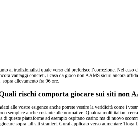
to ai tradizionalisti quale verso chi preferisce l’correzione. Nel caso c
ancora vantaggi concreti, i casa da gioco non AAMS sicuri ancora affida
, sopra allevamento fra 96 ore.
 Quali rischi comporta giocare sui siti non
i alle vostre esigenze anche potrete vestire la veridicità come i vostri
ioco semplice anche costante alle normative. Qualora molti italiani ce
fama di queste piattaforme ad esempio ospitano casino ma di nuovo scomm
giocare sopra tali siti stranieri. Gural applicato verso aumentare Tiog