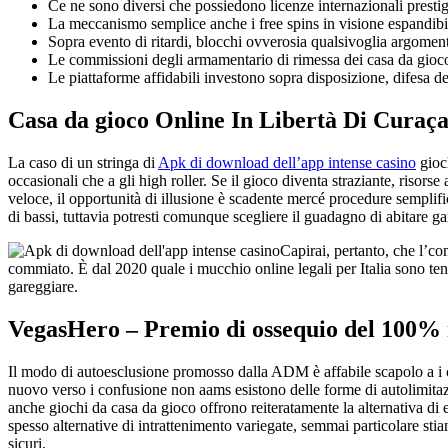
Ce ne sono diversi che possiedono licenze internazionali prestig
La meccanismo semplice anche i free spins in visione espandibi
Sopra evento di ritardi, blocchi ovverosia qualsivoglia argomen
Le commissioni degli armamentario di rimessa dei casa da gioco
Le piattaforme affidabili investono sopra disposizione, difesa de
Casa da gioco Online In Libertà Di Curaç
La caso di un stringa di
Apk di download dell’app intense casino
gioch
occasionali che a gli high roller. Se il gioco diventa straziante, risor
veloce, il opportunità di illusione è scadente mercé procedure sempli
di bassi, tuttavia potresti comunque scegliere il guadagno di abitare gar
Capirai, pertanto, che l’c
commiato. È dal 2020 quale i mucchio online legali per Italia sono te
gareggiare.
VegasHero – Premio di ossequio del 100% m
Il modo di autoesclusione promosso dalla ADM è affabile scapolo a i 
nuovo verso i confusione non aams esistono delle forme di autolimitaz
anche giochi da casa da gioco offrono reiteratamente la alternativa di
spesso alternative di intrattenimento variegate, semmai particolare 
sicuri.