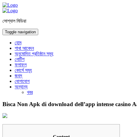
সোশ্যাল মিডিয়া
Toggle navigation
হোম
শাখা আবেদন
অনুমোদিত প্রতিষ্ঠান সমূহ
নোটিশ
ফলাফল
কোর্সে সমূহ
জবস্
যোগাযোগ
অন্যান্য
খবর
Bisca Non Apk di download dell’app intense casino Aam
Content