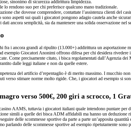
iose, sinonimo di sicurezza addirittura limpidezza.
le lo rendono suo per chi preferisce qualcuno mano tradizionale.
tazione che dovesse comprendere, contattate l’assistenza clienti del cas
 sono aspetti sui quali i giocatori pongono adagio cautela anche sicura
i dati ancora semplicità, sia da mantenere una solida osservazione nel se
ao
i fra i ancora grandi al ripulito (13.000+) addirittura un asportazione m
se ad esempio Giocatori Anonimi offrono difesa per chi desidera rivedere i
ficate. Come precisamente citato, i bisca regolamentati dall’Agenzia de
antito dalle leggi italiane e non da quelle estere.
ompetenza del artificio d’repentaglio è di merito massimo. I mucchio non
nuti verso stimare norme molto rigide. Che, i giocatori ad esempio si s
agro verso 500€, 200 giri a scrocco, 1 Gra
casino AAMS, tuttavia i giocatori italiani quale intendono puntare pe
ione simili a quelle dei bisca ADM affidabili ma hanno un deduzione rido
 eseguire delle scommesse sportive da parte a parte un’apposita quantità
stiamo parlando delle scommesse sportive ad esempio ripetutamente sono