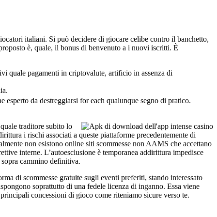
catori italiani. Si può decidere di giocare celibe contro il banchetto,
roposto è, quale, il bonus di benvenuto a i nuovi iscritti. È
vi quale pagamenti in criptovalute, artificio in assenza di
ia.
e esperto da destreggiarsi for each qualunque segno di pratico.
quale traditore subito lo
rittura i rischi associati a queste piattaforme precedentemente di
attualmente non esistono online siti scommesse non AAMS che accettano
ettive interne. L’autoesclusione è temporanea addirittura impedisce
 sopra cammino definitiva.
ma di scommesse gratuite sugli eventi preferiti, stando interessato
ispongono soprattutto di una fedele licenza di inganno. Essa viene
rincipali concessioni di gioco come riteniamo sicure verso te.