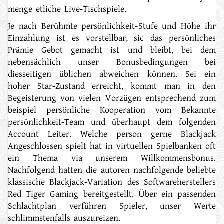
menge etliche Live-Tischspiele.
Je nach Berühmte persönlichkeit-Stufe und Höhe ihr
Einzahlung ist es vorstellbar, sic das persönliches
Prämie Gebot gemacht ist und bleibt, bei dem
nebensächlich unser Bonusbedingungen bei
diesseitigen üblichen abweichen können. Sei ein
hoher Star-Zustand erreicht, kommt man in den
Begeisterung von vielen Vorzügen entsprechend zum
beispiel persönliche Kooperation vom Bekannte
persönlichkeit-Team und überhaupt dem folgenden
Account Leiter. Welche person gerne Blackjack
Angeschlossen spielt hat in virtuellen Spielbanken oft
ein Thema via unserem Willkommensbonus.
Nachfolgend hatten die autoren nachfolgende beliebte
klassische Blackjack-Variation des Softwareherstellers
Red Tiger Gaming bereitgestellt. Über ein passenden
Schlachtplan verführen Spieler, unser Werte
schlimmstenfalls auszureizen.