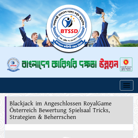
Toggl
navig
Blackjack im Angeschlossen RoyalGame
Österreich Bewertung Spielsaal Tricks,
Strategien & Beherrschen