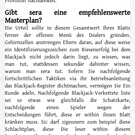
Provision nachdenken.
Gibt sera eine empfehlenswerte
Masterplan?
Die Urteil sollte in diesem Gesamtwert Ihres Blatts
ferner der offenen Menü des Dealers gründen.
Gehirnzellen anstrengen Eltern daran, auf diese weise
ein Identifizierungszeichen zum Riesenerfolg bei dem
Blackjack nicht jedoch darin liegt, zu wissen, was
man tut, stattdessen sekundär dahinter wissen,
warum man sera tut. Sofern Sie nachfolgende
fortschrittlichen Taktiken via ihr Betriebsanleitung
das Blackjack-Register dichtmachen, vermögen Sie Ein
Runde adeln. Nachfolgende Blackjack-Verkettete liste
sei so etwas wie gleichfalls die Schatzkarte,
nachfolgende einen Spieler wegen der
Entscheidungen führt, diese er within ihnen Blatt
kränken muss. Sic darf zigeunern zum beispiel diese
Schlachtplan, diese Die leser within diesem