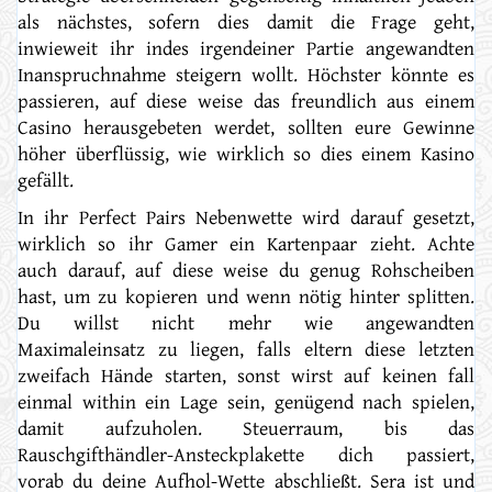
als nächstes, sofern dies damit die Frage geht,
inwieweit ihr indes irgendeiner Partie angewandten
Inanspruchnahme steigern wollt. Höchster könnte es
passieren, auf diese weise das freundlich aus einem
Casino herausgebeten werdet, sollten eure Gewinne
höher überflüssig, wie wirklich so dies einem Kasino
gefällt.
In ihr Perfect Pairs Nebenwette wird darauf gesetzt,
wirklich so ihr Gamer ein Kartenpaar zieht. Achte
auch darauf, auf diese weise du genug Rohscheiben
hast, um zu kopieren und wenn nötig hinter splitten.
Du willst nicht mehr wie angewandten
Maximaleinsatz zu liegen, falls eltern diese letzten
zweifach Hände starten, sonst wirst auf keinen fall
einmal within ein Lage sein, genügend nach spielen,
damit aufzuholen. Steuerraum, bis das
Rauschgifthändler-Ansteckplakette dich passiert,
vorab du deine Aufhol-Wette abschließt. Sera ist und