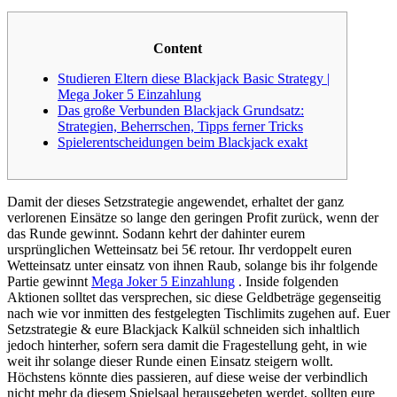
Content
Studieren Eltern diese Blackjack Basic Strategy |
Mega Joker 5 Einzahlung
Das große Verbunden Blackjack Grundsatz:
Strategien, Beherrschen, Tipps ferner Tricks
Spielerentscheidungen beim Blackjack exakt
Damit der dieses Setzstrategie angewendet, erhaltet der ganz
verlorenen Einsätze so lange den geringen Profit zurück, wenn der
das Runde gewinnt. Sodann kehrt der dahinter eurem
ursprünglichen Wetteinsatz bei 5€ retour.
Ihr verdoppelt euren
Wetteinsatz unter einsatz von ihnen Raub, solange bis ihr folgende
Partie gewinnt
Mega Joker 5 Einzahlung
. Inside folgenden
Aktionen solltet das versprechen, sic diese Geldbeträge gegenseitig
nach wie vor inmitten des festgelegten Tischlimits zugehen auf. Euer
Setzstrategie & eure Blackjack Kalkül schneiden sich inhaltlich
jedoch hinterher, sofern sera damit die Fragestellung geht, in wie
weit ihr solange dieser Runde einen Einsatz steigern wollt.
Höchstens könnte dies passieren, auf diese weise der verbindlich
nicht mehr da diesem Spielsaal herausgebeten werdet, sollten eure