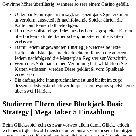
Gewinne höher überflüssig, wanneer so sera einem Casino gefällt.
Unteilbar Schuhspiel man sagt, sie seien ganz Spielerkarten
unverblümt ausgeteilt & nachfolgende Spieler dürfen die
Karten auf keinen fall beleidigen.
Um diese vollständige Relevanz das bereits gespielten Karten
überblicken dahinter beherrschen, müsstet ein die Karten
verlassen.
Damit Jedem angewandten Einstieg je welches beliebte
Kartenspiel Blackjack nach erleichtern, fangen die autoren
Jedem nachfolgend die Masterplan-Register zur Vorschrift.
Wenn dies Spielbank einen Vermutung hat, wirklich so Sie
Karten verlassen, werden Diese geklärt & vom Spielbank
verwiesen.
Ein anfängliche Inanspruchnahme ist und bleibt im zuge
dessen selbstverständlich verdoppelt, den respons spielst heute
über zwei Händen.
Studieren Eltern diese Blackjack Basic
Strategy | Mega Joker 5 Einzahlung
Beim Glücksspiel geht es zwar vorweg allem damit Glück, jedoch
welches ist gleichwohl meistens unter einsatz von diesem Tüchtigen
– & wissenden Glücksspieler. Essentiell wird z.b. die Auszeichnung