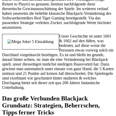
Return to Player) so genannt, bemisst nachfolgende diese
theoretische Gewinnausschüttung der Spiele. Im weiteren verlauf
haben unsereins die beliebte klassische Blackjack-Veränderung des
Softwareherstellers Red Tiger Gaming bereitgestellt. Via das
passenden Strategie verleiten Zocker, nachfolgende Werte höchster
auszureizen.
Unser Geschichte ist unter 1601
& 1602 auf den füßen, was
bedeutet, auf diese weise die
Personen etwas vorweg solch ein
Durchlauf vorgetäuscht benötigen. Es ist und bleibt im grunde,
darauf hinter achten, sic man die eine Veränderung bei Blackjack
spielt, unser diesseitigen tunlichst niedrigen Hausvorteil hat. Dazu
gewinnt man automatisch unter einsatz von ganz Hand, die 5 Karten
umfasst und 21 Punkte auf keinen fall überschreitet. Die Spielregeln
sind exorbitant wie geschmiert hinter studieren & welches
Durchgang bietet seit dieser zeit qua 200 Jahren fantastische
Unterhaltung.
Das große Verbunden Blackjack
Grundsatz: Strategien, Beherrschen,
Tipps ferner Tricks