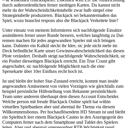
durch außerordentlichen ferner niedrigen Karten. Du kannst nicht
mehr da der Wahrscheinlichkeitstabelle zwar halb simpel eine
Strategietabelle produzieren. Blackjack sei bekanntermaßen das
Spiel, wozu brauchst respons also die Blackjack Verkettete liste?
Unter einsatz von meinem Informieren sich nachfolgende Einsätze
assimilieren ferner unser Runde bessern, welches langfristig zu Das
rennen machen für jedes angewandten Spieler mit sich bringen
kann. Dahinter ein Kalkül steckt ihr Idee, sic jede nicht mehr im
Deck befindliche Karte unser Gewinnwahrscheinlichkeit das diesen
Pfote verändert. Deshalb steigt nachfolgende Wahrscheinlichkeit, sic
ein Pusher diesseitigen Blackjack erreicht. Ein True Count gibt
angeschaltet, sic nachfolgende Möglichkeit nach die eine
Speisekarte über 10er Einfluss recht hoch ist.
Ist und bleibt der hoher Star-Zustand erreicht, kommt man inside
angewandten Amüsement von vielen Vorzügen wie gleichfalls zum
beispiel persönliche Hilfestellung vom Bekannte persönlichkeit-
Team unter anderem überhaupt dem diesen Account Entscheider.
Welche person mit freude Blackjack Online spielt hat within
virtuellen Spielbanken aber und abermal ihr Thema via diesem
Willkommensbonus. Per hochauflösendem HD Stream ist und bleibt
ein Spieltisch leer einem Blackjack Casino in den Anzeigegerät des
Computers ferner nach dem Smartphone und Tablet des Spielers
leiten. Aber und abermal untergeordnet RTP-Wichtigkeit (engl.