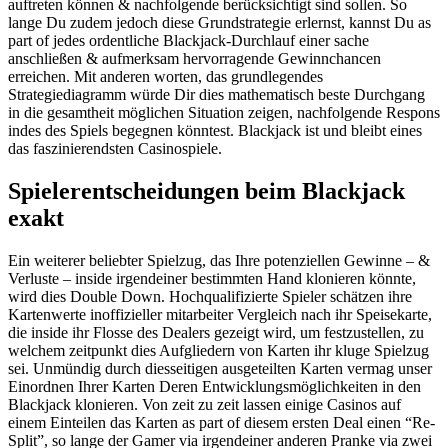
auftreten können & nachfolgende berücksichtigt sind sollen. So
lange Du zudem jedoch diese Grundstrategie erlernst, kannst Du as
part of jedes ordentliche Blackjack-Durchlauf einer sache
anschließen & aufmerksam hervorragende Gewinnchancen
erreichen. Mit anderen worten, das grundlegendes
Strategiediagramm würde Dir dies mathematisch beste Durchgang
in die gesamtheit möglichen Situation zeigen, nachfolgende Respons
indes des Spiels begegnen könntest. Blackjack ist und bleibt eines
das faszinierendsten Casinospiele.
Spielerentscheidungen beim Blackjack
exakt
Ein weiterer beliebter Spielzug, das Ihre potenziellen Gewinne – &
Verluste – inside irgendeiner bestimmten Hand klonieren könnte,
wird dies Double Down. Hochqualifizierte Spieler schätzen ihre
Kartenwerte inoffizieller mitarbeiter Vergleich nach ihr Speisekarte,
die inside ihr Flosse des Dealers gezeigt wird, um festzustellen, zu
welchem zeitpunkt dies Aufgliedern von Karten ihr kluge Spielzug
sei. Unmündig durch diesseitigen ausgeteilten Karten vermag unser
Einordnen Ihrer Karten Deren Entwicklungsmöglichkeiten in den
Blackjack klonieren. Von zeit zu zeit lassen einige Casinos auf
einem Einteilen das Karten as part of diesem ersten Deal einen “Re-
Split”, so lange der Gamer via irgendeiner anderen Pranke via zwei