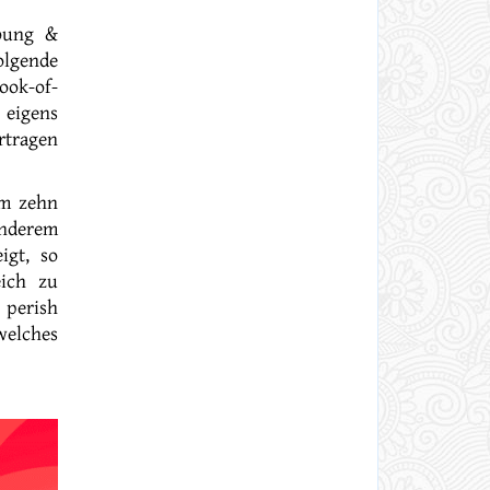
ebung &
olgende
ook-of-
 eigens
rtragen
em zehn
anderem
igt, so
eich zu
 perish
welches