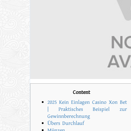
Content
2025 Kein Einlagen Casino Xon Bet
| Praktisches Beispiel zur
Gewinnberechnung
Übers Durchlauf
Münzen