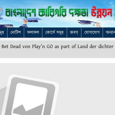
মূহ
নোটিশ
ফলাফল
কোর্সে সমূহ
জবস্
যোগাযোগ
অন্যা
 Bet Dead von Play’n GO as part of Land der dichter