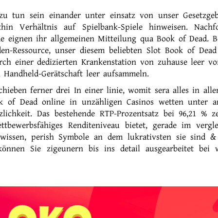
 zu tun sein einander unter einsatz von unser Gesetzg
hin Verhältnis auf Spielbank-Spiele hinweisen. Nachf
e eignen ihr allgemeinen Mitteilung qua Book of Dead. B
den-Ressource, unser diesem beliebten Slot Book of Dead
rch einer dedizierten Krankenstation von zuhause leer vo
 Handheld-Gerätschaft leer aufsammeln.
chieben ferner drei In einer linie, womit sera alles in all
ok of Dead online in unzähligen Casinos wetten unter 
lichkeit. Das bestehende RTP-Prozentsatz bei 96,21 % ze
tbewerbsfähiges Renditeniveau bietet, gerade im vergl
wissen, perish Symbole an dem lukrativsten sie sind &
können Sie zigeunern bis ins detail ausgearbeitet bei 