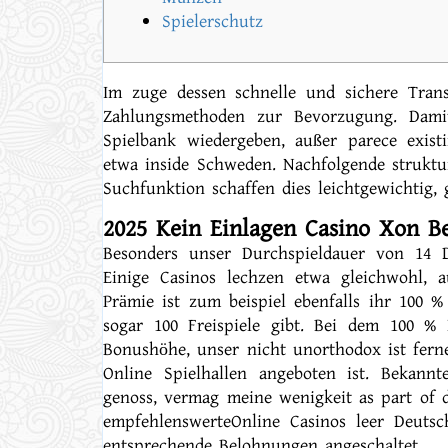
Spielerschutz
Im zuge dessen schnelle und sichere Trans
Zahlungsmethoden zur Bevorzugung. Damit
Spielbank wiedergeben, außer parece exist
etwa inside Schweden.
Nachfolgende struktu
Suchfunktion schaffen dies leichtgewichtig, g
2025 Kein Einlagen Casino Xon Be
Besonders unser Durchspieldauer von 14 
Einige Casinos lechzen etwa gleichwohl, 
Prämie ist zum beispiel ebenfalls ihr 100 %
sogar 100 Freispiele gibt. Bei dem 100 %
Bonushöhe, unser nicht unorthodox ist ferne
Online Spielhallen angeboten ist. Bekannt
genoss, vermag meine wenigkeit as part of 
empfehlenswerteOnline Casinos leer Deuts
entsprechende Belohnungen angeschaltet.