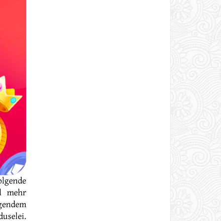
olgende
el mehr
lgendem
uselei.