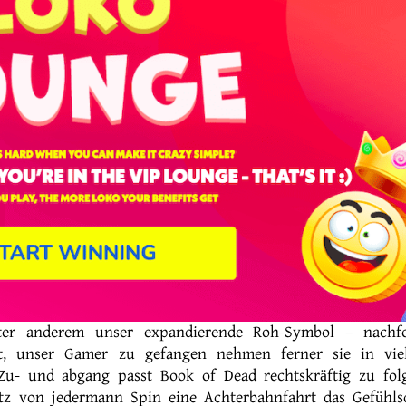
unter anderem unser expandierende Roh-Symbol – nachf
gt, unser Gamer zu gefangen nehmen ferner sie in vi
Zu- und abgang passt Book of Dead rechtskräftig zu fo
atz von jedermann Spin eine Achterbahnfahrt das Gefühlsd