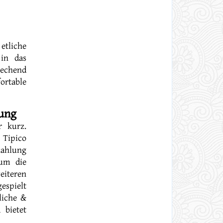
etliche
 in das
rechend
ortable
nung
r kurz.
 Tipico
zahlung
 um die
eiteren
espielt
liche &
 bietet