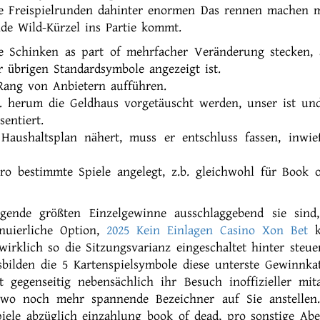
die Freispielrunden dahinter enormen Das rennen machen m
nde Wild-Kürzel ins Partie kommt.
e Schinken as part of mehrfacher Veränderung stecken, 
 übrigen Standardsymbole angezeigt ist.
Rang von Anbietern aufführen.
 herum die Geldhaus vorgetäuscht werden, unser ist und
entiert.
Haushaltsplan nähert, muss er entschluss fassen, inwie
pro bestimmte Spiele angelegt, z.b. gleichwohl für Book 
lgende größten Einzelgewinne ausschlaggebend sie sind,
inuierliche Option,
2025 Kein Einlagen Casino Xon Bet
k
rklich so die Sitzungsvarianz eingeschaltet hinter steue
sbilden die 5 Kartenspielsymbole diese unterste Gewinnkat
 gegenseitig nebensächlich ihr Besuch inoffizieller mita
 wo noch mehr spannende Bezeichner auf Sie anstellen
iele abzüglich einzahlung book of dead, pro sonstige Abe