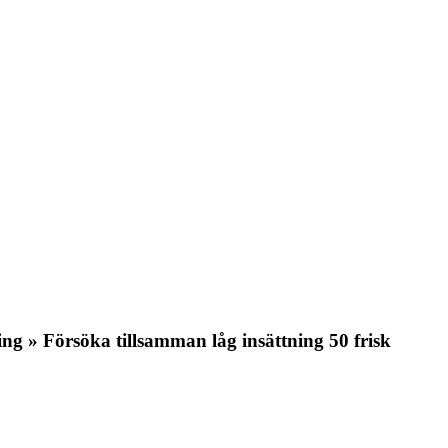
ng » Försöka tillsamman låg insättning 50 frisk