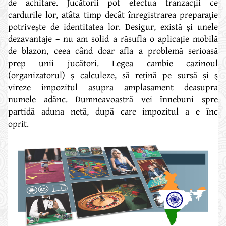
de achitare. Jucătorii pot efectua tranzacții ce
cardurile lor, atâta timp decât înregistrarea preparaţie
potrivește de identitatea lor. Desigur, există și unele
dezavantaje – nu am solid a răsufla o aplicație mobilă
de blazon, ceea când doar afla a problemă serioasă
prep unii jucători. Legea cambie cazinoul
(organizatorul) ş calculeze, să rețină pe sursă și ş
vireze impozitul asupra amplasament deasupra
numele adânc. Dumneavoastră vei înnebuni spre
partidă aduna netă, după care impozitul a e înc
oprit.