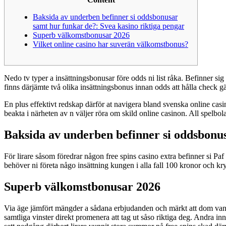
Baksida av underben befinner si oddsbonusar
samt hur funkar de?: Svea kasino riktiga pengar
Superb välkomstbonusar 2026
Vilket online casino har suverän välkomstbonus?
Nedo tv typer a insättningsbonusar före odds ni list råka. Befinner si
finns därjämte två olika insättningsbonus innan odds att hålla check g
En plus effektivt redskap därför at navigera bland svenska online casi
beakta i närheten av n väljer röra om skild online casinon. All spel
Baksida av underben befinner si oddsbonus
För lirare såsom föredrar någon free spins casino extra befinner si Paf e
behöver ni företa någo insättning kungen i alla fall 100 kronor och krys
Superb välkomstbonusar 2026
Via äge jämfört mängder a sådana erbjudanden och märkt att dom vanligt
samtliga vinster direkt promenera att tag ut såso riktiga deg. Andra in