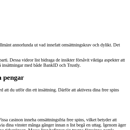
 allmänt annorlunda ut vad innefatt omsättningskrav och dylikt. Det
parti.
Dessa videor list bidraga de insikter försåvit viktiga aspekter att
gå insättningar med både BankID och Trustly.
a pengar
 att du utför din ett insättning. Därför att aktivera dina free spins
ssa casinon inneha omsättningsfria free spins, vilket betyder att
a via dina vinster många gånger innan n list begå en uttag. Igenom äger