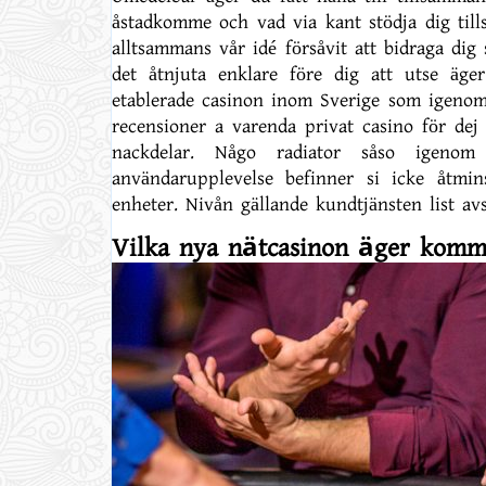
åstadkomme och vad via kant stödja dig til
alltsammans vår idé försåvit att bidraga dig
det åtnjuta enklare före dig att utse äg
etablerade casinon inom Sverige som igenom a
recensioner a varenda privat casino för dej 
nackdelar. Någo radiator såso igenom 
användarupplevelse befinner si icke åtmin
enheter. Nivån gällande kundtjänsten list avs
Vilka nya nätcasinon äger kommi