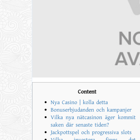
Content
Nya Casino | kolla detta
Bonuserbjudanden och kampanjer
Vilka nya nätcasinon äger kommit
saken där senaste tiden?
Jackpottspel och progressiva slots
Vilka investera finns det