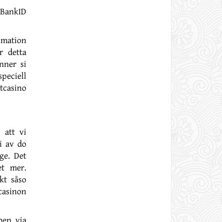
 BankID
imation
r detta
nner si
peciell
tcasino
 att vi
i av do
ge. Det
et mer.
kt såso
casinon
ben via