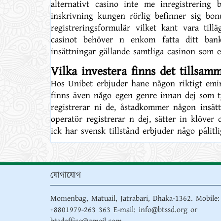
alternativt casino inte me inregistrering
inskrivning kungen rörlig befinner sig bon
registreringsformulär vilket kant vara til
casinot behöver n enkom fatta ditt ban
insättningar gällande samtliga casinon som 
Vilka investera finns det tillsam
Hos Unibet erbjuder hane någon riktigt emi
finns även någo egen genre innan dej som ty
registrerar ni de, åstadkommer någon insättn
operatör registrerar n dej, sätter in klöver
ick har svensk tillstånd erbjuder någo pålitl
যোগাযোগ
Momenbag, Matuail, Jatrabari, Dhaka-1362. Mobile:
+8801979-263 363 E-mail: info@btssd.org or
btsdoffice@gmail.com