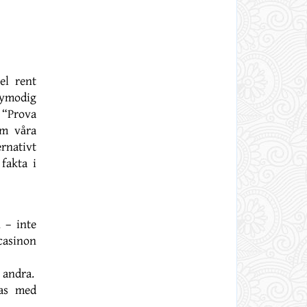
el rent
nymodig
 “Prova
m våra
rnativt
fakta i
 – inte
casinon
 andra.
ras med