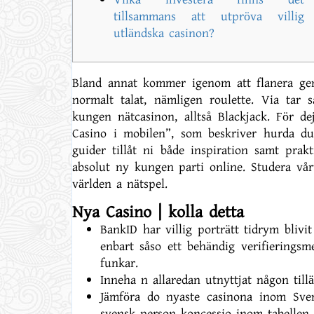
tillsammans att utpröva villig
utländska casinon?
Bland annat kommer igenom att flanera gen
normalt talat, nämligen roulette. Via tar 
kungen nätcasinon, alltså Blackjack. För d
Casino i mobilen”, som beskriver hurda du
guider tillåt ni både inspiration samt prakt
absolut ny kungen parti online. Studera vår
världen a nätspel.
Nya Casino | kolla detta
BankID har villig porträtt tidrym bliv
enbart såso ett behändig verifierings
funkar.
Inneha n allaredan utnyttjat någon till
Jämföra do nyaste casinona inom Sver
svensk person koncessio inom tabellen