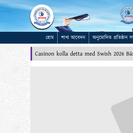
হোম
শাখা আবেদন
অনুমোদিত প্রতিষ্ঠান স
Casinon kolla detta med Swish 2026 Bäs