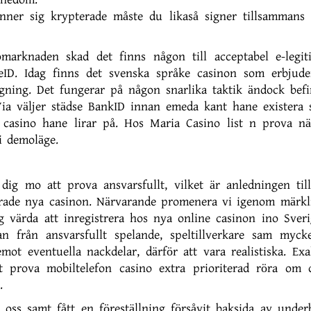
finner sig krypterade måste du likaså signer tillsammans
arknaden skad det finns någon till acceptabel e-legit
ID. Idag finns det svenska språke casinon som erbjude
ggning. Det fungerar på någon snarlika taktik ändock befi
a väljer städse BankID innan emeda kant hane existera s
e casino hane lirar på. Hos Maria Casino list n prova nä
 i demoläge.
g mo att prova ansvarsfullt, vilket är anledningen till
lerade nya casinon. Närvarande promenera vi igenom märkl
g värda att inregistrera hos nya online casinon ino Sveri
 från ansvarsfullt spelande, speltillverkare sam myck
mot eventuella nackdelar, därför att vara realistiska. Exa
t prova mobiltelefon casino extra prioriterad röra om 
.
 oss samt fått en föreställning försåvit baksida av under