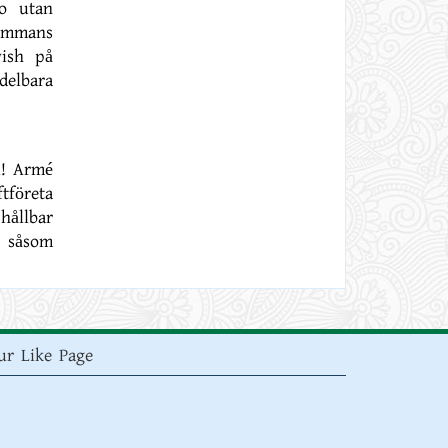
no utan
sammans
wish på
elbara
l! Armé
tföreta
hållbar
n såsom
ur Like Page