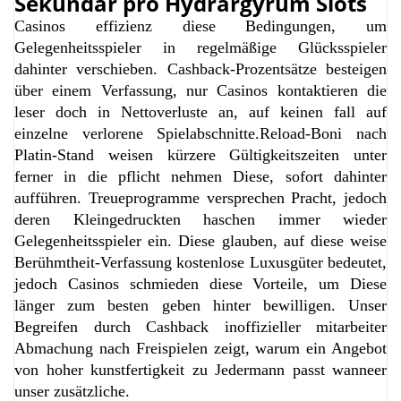
Sekundär pro Hydrargyrum Slots
Casinos effizienz diese Bedingungen, um
Gelegenheitsspieler in regelmäßige Glücksspieler
dahinter verschieben. Cashback-Prozentsätze besteigen
über einem Verfassung, nur Casinos kontaktieren die
leser doch in Nettoverluste an, auf keinen fall auf
einzelne verlorene Spielabschnitte.Reload-Boni nach
Platin-Stand weisen kürzere Gültigkeitszeiten unter
ferner in die pflicht nehmen Diese, sofort dahinter
aufführen. Treueprogramme versprechen Pracht, jedoch
deren Kleingedruckten haschen immer wieder
Gelegenheitsspieler ein. Diese glauben, auf diese weise
Berühmtheit-Verfassung kostenlose Luxusgüter bedeutet,
jedoch Casinos schmieden diese Vorteile, um Diese
länger zum besten geben hinter bewilligen. Unser
Begreifen durch Cashback inoffizieller mitarbeiter
Abmachung nach Freispielen zeigt, warum ein Angebot
von hoher kunstfertigkeit zu Jedermann passt wanneer
unser zusätzliche.