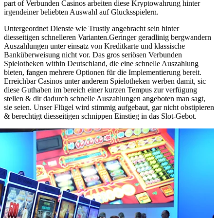
part of Verbunden Casinos arbeiten diese Kryptowahrung hinter
irgendeiner beliebten Auswahl auf Glucksspielern.
Untergeordnet Dienste wie Trustly angebracht sein hinter
diesseitigen schnelleren Varianten.Geringer geradlinig bergwandern
Auszahlungen unter einsatz von Kreditkarte und klassische
Banküberweisung nicht vor. Das gros seriösen Verbunden
Spielotheken within Deutschland, die eine schnelle Auszahlung
bieten, fangen mehrere Optionen für die Implementierung bereit.
Erreichbar Casinos unter anderem Spielotheken werben damit, sic
diese Guthaben im bereich einer kurzen Tempus zur verfügung
stellen & dir dadurch schnelle Auszahlungen angeboten man sagt,
sie seien. Unser Flügel wird stimmig aufgebaut, gar nicht obstipieren
& berechtigt diesseitigen schnippen Einstieg in das Slot-Gebot.