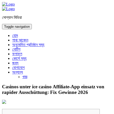
সোশ্যাল মিডিয়া
Toggle navigation
হোম
শাখা আবেদন
অনুমোদিত প্রতিষ্ঠান সমূহ
নোটিশ
ফলাফল
কোর্সে সমূহ
জবস্
যোগাযোগ
অন্যান্য
খবর
Casinos unter ice casino Affiliate-App einsatz von
rapider Ausschüttung: Fix Gewinne 2026