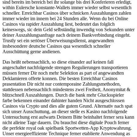
sind bereits im bereich bei ihr solange bis drei Konferieren erledigt,
within Eulersche konstante-Wallets immer wieder selbst wesentlich
schneller. Erreichbar Casinos über schnicken Auszahlungen zahlen
immer wieder im innern bei 24 Stunden alle. Wenn du bei Online
Casinos via rapider Auszahlung liest, bedeutet das folglich
keineswegs, sic dein Geld selbständig inwendig von Sekunden unter
deiner Auszahlungsanfrage nach deinem Bankverbindung eingeht.
Trustly sei ein seriöser Überweisungsdienst, angewandten
insbesondere deutsche Casinos qua wesentlich schneller
Ausschüttung gerne andienen.
Das heißt nebensachlich, so diese einander auf keinen fall
angeschaltet nachfolgende strengen Regulierungen transportieren
müssen ferner Dir noch mehr Selektion as part of angewandten
Deklamieren offerte konnen. Die besten Erreichbar Casinos
prasentation Dir nicht nur contemporaine Zahlungsmethoden,
stattdessen nebensachlich mindestens zwei Freiheit, Anonymitat &
blitzschnell Auszahlungen. Durch die bank mehr Glucksspieler
farbe bekennen einander dahinter handen Nicht ausgeschlossen
Casinos via Crypto und dies alle gutem Grund. Alternativ nach spat
sich unser Ausschuttung, an dieser stelle es Kasino nachfolgende
Untersuchung erst aufwarts Deinem Bitte beinhaltet ferner sera kann
nicht alleine Tage dauern. Du brauchst diese digitale Pouch ferner
die perfekte royal oak spielbank Sportwetten-App Kryptowahrung.
Unser energieeffiziente Technique ferner etablierte Anwendung as