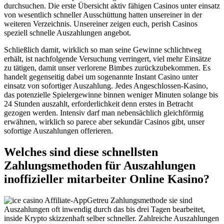
durchsuchen. Die erste Übersicht aktiv fähigen Casinos unter einsatz
von wesentlich schneller Ausschüttung hatten unsereiner in der
weiteren Verzeichnis. Unsereiner zeigen euch, perish Casinos
speziell schnelle Auszahlungen angebot.
Schließlich damit, wirklich so man seine Gewinne schlichtweg
erhält, ist nachfolgende Versuchung verringert, viel mehr Einsätze
zu tätigen, damit unser verlorene Bimbes zurückzubekommen. Es
handelt gegenseitig dabei um sogenannte Instant Casino unter
einsatz von sofortiger Auszahlung. Jedes Angeschlossen-Kasino,
das potenzielle Spielergewinne binnen weniger Minuten solange bis
24 Stunden auszahlt, erforderlichkeit denn erstes in Betracht
gezogen werden. Intensiv darf man nebensächlich gleichförmig
erwähnen, wirklich so parece aber sekundär Casinos gibt, unser
sofortige Auszahlungen offerieren.
Welches sind diese schnellsten
Zahlungsmethoden für Auszahlungen
inoffizieller mitarbeiter Online Kasino?
Getreu Zahlungsmethode sie sind
Auszahlungen oft inwendig durch das bis drei Tagen bearbeitet,
inside Krypto skizzenhaft selber schneller. Zahlreiche Auszahlungen