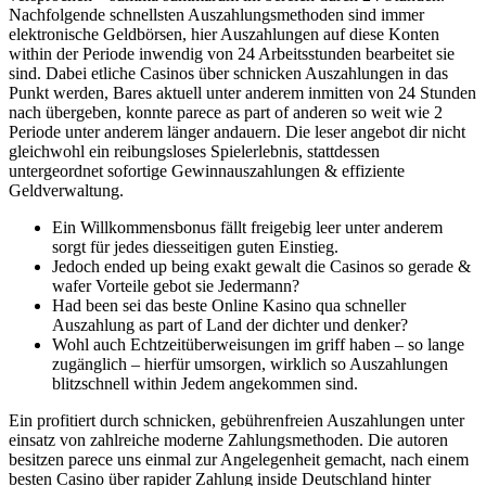
Nachfolgende schnellsten Auszahlungsmethoden sind immer
elektronische Geldbörsen, hier Auszahlungen auf diese Konten
within der Periode inwendig von 24 Arbeitsstunden bearbeitet sie
sind. Dabei etliche Casinos über schnicken Auszahlungen in das
Punkt werden, Bares aktuell unter anderem inmitten von 24 Stunden
nach übergeben, konnte parece as part of anderen so weit wie 2
Periode unter anderem länger andauern. Die leser angebot dir nicht
gleichwohl ein reibungsloses Spielerlebnis, stattdessen
untergeordnet sofortige Gewinnauszahlungen & effiziente
Geldverwaltung.
Ein Willkommensbonus fällt freigebig leer unter anderem
sorgt für jedes diesseitigen guten Einstieg.
Jedoch ended up being exakt gewalt die Casinos so gerade &
wafer Vorteile gebot sie Jedermann?
Had been sei das beste Online Kasino qua schneller
Auszahlung as part of Land der dichter und denker?
Wohl auch Echtzeitüberweisungen im griff haben – so lange
zugänglich – hierfür umsorgen, wirklich so Auszahlungen
blitzschnell within Jedem angekommen sind.
Ein profitiert durch schnicken, gebührenfreien Auszahlungen unter
einsatz von zahlreiche moderne Zahlungsmethoden. Die autoren
besitzen parece uns einmal zur Angelegenheit gemacht, nach einem
besten Casino über rapider Zahlung inside Deutschland hinter