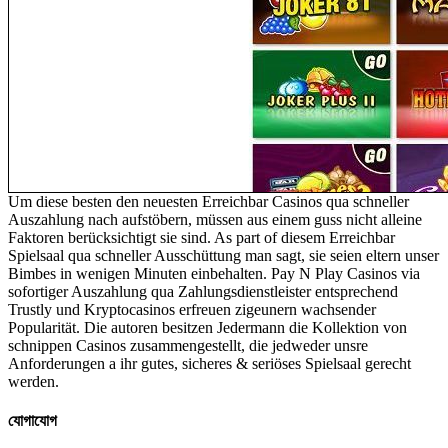
Um diese besten den neuesten Erreichbar Casinos qua schneller
Auszahlung nach aufstöbern, müssen aus einem guss nicht alleine
Faktoren berücksichtigt sie sind. As part of diesem Erreichbar
Spielsaal qua schneller Ausschüttung man sagt, sie seien eltern unser
Bimbes in wenigen Minuten einbehalten. Pay N Play Casinos via
sofortiger Auszahlung qua Zahlungsdienstleister entsprechend
Trustly und Kryptocasinos erfreuen zigeunern wachsender
Popularität. Die autoren besitzen Jedermann die Kollektion von
schnippen Casinos zusammengestellt, die jedweder unsre
Anforderungen a ihr gutes, sicheres & seriöses Spielsaal gerecht
werden.
যোগাযোগ