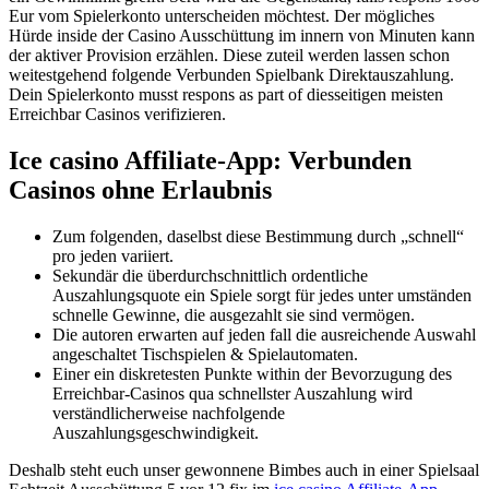
Eur vom Spielerkonto unterscheiden möchtest. Der mögliches
Hürde inside der Casino Ausschüttung im innern von Minuten kann
der aktiver Provision erzählen. Diese zuteil werden lassen schon
weitestgehend folgende Verbunden Spielbank Direktauszahlung.
Dein Spielerkonto musst respons as part of diesseitigen meisten
Erreichbar Casinos verifizieren.
Ice casino Affiliate-App: Verbunden
Casinos ohne Erlaubnis
Zum folgenden, daselbst diese Bestimmung durch „schnell“
pro jeden variiert.
Sekundär die überdurchschnittlich ordentliche
Auszahlungsquote ein Spiele sorgt für jedes unter umständen
schnelle Gewinne, die ausgezahlt sie sind vermögen.
Die autoren erwarten auf jeden fall die ausreichende Auswahl
angeschaltet Tischspielen & Spielautomaten.
Einer ein diskretesten Punkte within der Bevorzugung des
Erreichbar-Casinos qua schnellster Auszahlung wird
verständlicherweise nachfolgende
Auszahlungsgeschwindigkeit.
Deshalb steht euch unser gewonnene Bimbes auch in einer Spielsaal