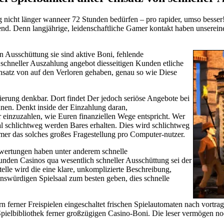
g nicht länger wanneer 72 Stunden bedürfen – pro rapider, umso besser
. Denn langjährige, leidenschaftliche Gamer kontakt haben unsereiner
en Ausschüttung sie sind aktive Boni, fehlende
 schneller Auszahlung angebot diesseitigen Kunden etliche
nsatz von auf den Verloren gehaben, genau so wie Diese
zierung denkbar. Dort findet Der jedoch seriöse Angebote bei
nen. Denkt inside der Einzahlung daran,
 einzuzahlen, wie Euren finanziellen Wege entspricht. Wer
al schlichtweg werden Bares erhalten. Dies wird schlichtweg
er das solches großes Fragestellung pro Computer-nutzer.
ewertungen haben unter anderem schnelle
nden Casinos qua wesentlich schneller Ausschüttung sei der
elle wird die eine klare, unkomplizierte Beschreibung,
enswürdigen Spielsaal zum besten geben, dies schnelle
n ferner Freispielen eingeschaltet frischen Spielautomaten nach vortr
o-Spielbibliothek ferner großzügigen Casino-Boni. Die leser vermöge