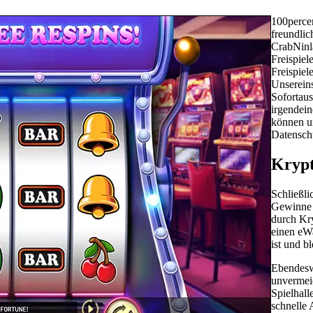
100percen
freundlic
CrabNinl
Freispie
Freispiel
Unserein
Sofortaus
irgendein
können un
Datenschu
Kryp
Schließli
Gewinne 
durch Kr
einen eW
ist und b
Ebendeswe
unvermeid
Spielhall
schnelle