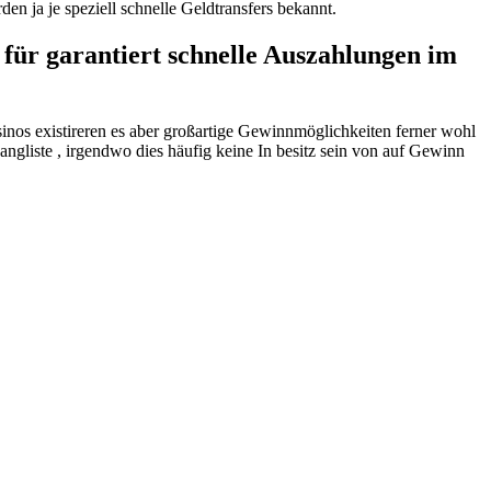
den ja je speziell schnelle Geldtransfers bekannt.
 für garantiert schnelle Auszahlungen im
inos existireren es aber großartige Gewinnmöglichkeiten ferner wohl
ngliste , irgendwo dies häufig keine In besitz sein von auf Gewinn