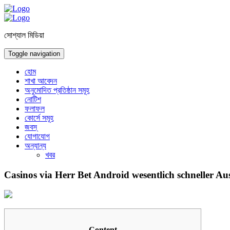
সোশ্যাল মিডিয়া
Toggle navigation
হোম
শাখা আবেদন
অনুমোদিত প্রতিষ্ঠান সমূহ
নোটিশ
ফলাফল
কোর্সে সমূহ
জবস্
যোগাযোগ
অন্যান্য
খবর
Casinos via Herr Bet Android wesentlich schneller Aus
Content