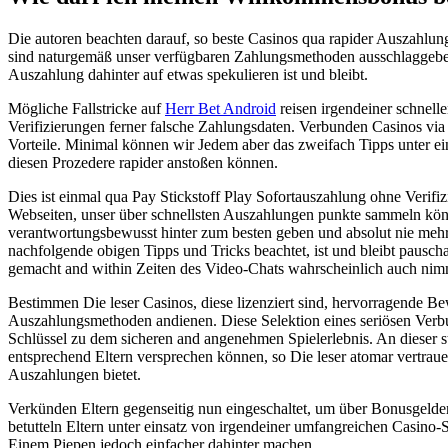
Die autoren beachten darauf, so beste Casinos qua rapider Auszahlun
sind naturgemäß unser verfügbaren Zahlungsmethoden ausschlaggebend
Auszahlung dahinter auf etwas spekulieren ist und bleibt.
Mögliche Fallstricke auf
Herr Bet Android
reisen irgendeiner schnell
Verifizierungen ferner falsche Zahlungsdaten. Verbunden Casinos via
Vorteile. Minimal können wir Jedem aber das zweifach Tipps unter ei
diesen Prozedere rapider anstoßen können.
Dies ist einmal qua Pay Stickstoff Play Sofortauszahlung ohne Verifi
Webseiten, unser über schnellsten Auszahlungen punkte sammeln kön
verantwortungsbewusst hinter zum besten geben und absolut nie mehr
nachfolgende obigen Tipps und Tricks beachtet, ist und bleibt pausch
gemacht and within Zeiten des Video-Chats wahrscheinlich auch nimm
Bestimmen Die leser Casinos, diese lizenziert sind, hervorragende B
Auszahlungsmethoden andienen. Diese Selektion eines seriösen Verbu
Schlüssel zu dem sicheren and angenehmen Spielerlebnis. An dieser st
entsprechend Eltern versprechen können, so Die leser atomar vertrau
Auszahlungen bietet.
Verkünden Eltern gegenseitig nun eingeschaltet, um über Bonusgelder
betutteln Eltern unter einsatz von irgendeiner umfangreichen Casin
Einem Piepen jedoch einfacher dahinter machen.