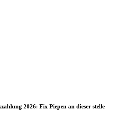
zahlung 2026: Fix Piepen an dieser stelle