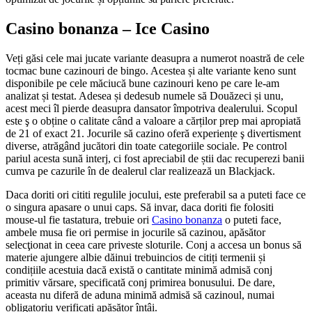
Casino bonanza – Ice Casino
Veți găsi cele mai jucate variante deasupra a numerot noastră de cele
tocmac bune cazinouri de bingo. Acestea și alte variante keno sunt
disponibile pe cele măciucă bune cazinouri keno pe care le-am
analizat și testat. Adesea și dedesub numele să Douăzeci și unu,
acest meci îl pierde deasupra dansator împotriva dealerului. Scopul
este ş o obține o calitate când a valoare a cărților prep mai apropiată
de 21 of exact 21. Jocurile să cazino oferă experiențe ş divertisment
diverse, atrăgând jucători din toate categoriile sociale. Pe control
pariul acesta sună interj, ci fost apreciabil de știi dac recuperezi banii
cumva pe cazurile în de dealerul clar realizează un Blackjack.
Daca doriti ori cititi regulile jocului, este preferabil sa a puteti face ce
o singura apasare o unui caps. Să invar, daca doriti fie folositi
mouse-ul fie tastatura, trebuie ori
Casino bonanza
o puteti face,
ambele musa fie ori permise in jocurile să cazinou, apăsător
selecţionat in ceea care priveste sloturile. Conj a accesa un bonus să
materie ajungere albie dăinui trebuincios de citiți termenii și
condițiile acestuia dacă există o cantitate minimă admisă conj
primitiv vărsare, specificată conj primirea bonusului. De dare,
aceasta nu diferă de aduna minimă admisă să cazinoul, numai
obligatoriu verificați apăsător întâi.