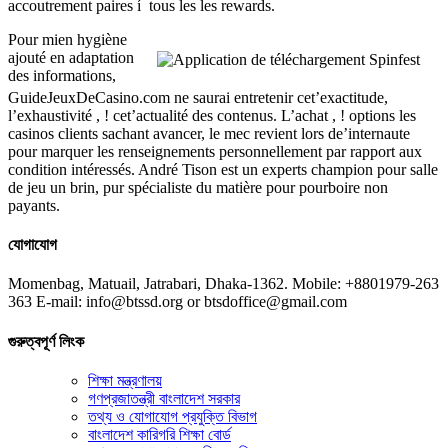
accoutrement paires í tous les les rewards.
Pour mien hygiène
ajouté en adaptation
des informations,
GuideJeuxDeCasino.com ne saurai entretenir cet’exactitude,
l’exhaustivité , ! cet’actualité des contenus. L’achat , ! options les
casinos clients sachant avancer, le mec revient lors de’internaute
pour marquer les renseignements personnellement par rapport aux
condition intéressés. André Tison est un experts champion pour salle
de jeu un brin, pur spécialiste du matière pour pourboire non
payants.
যোগাযোগ
Momenbag, Matuail, Jatrabari, Dhaka-1362. Mobile: +8801979-263
363 E-mail: info@btssd.org or btsdoffice@gmail.com
গুরুত্বপূর্ণ লিংক
শিক্ষা মন্ত্রণালয়
গণপ্রজাতন্ত্রী বাংলাদেশ সরকার
তথ্য ও যোগাযোগ প্রযুক্তি বিভাগ
বাংলাদেশ কারিগরি শিক্ষা বোর্ড