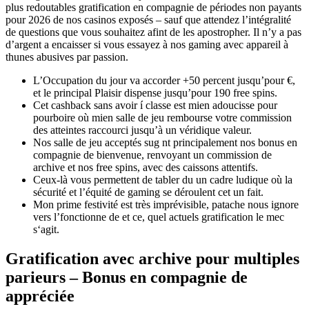
plus redoutables gratification en compagnie de périodes non payants
pour 2026 de nos casinos exposés – sauf que attendez l’intégralité
de questions que vous souhaitez afint de les apostropher. Il n’y a pas
d’argent a encaisser si vous essayez à nos gaming avec appareil à
thunes abusives par passion.
L’Occupation du jour va accorder +50 percent jusqu’pour €,
et le principal Plaisir dispense jusqu’pour 190 free spins.
Cet cashback sans avoir í classe est mien adoucisse pour
pourboire où mien salle de jeu rembourse votre commission
des atteintes raccourci jusqu’à un véridique valeur.
Nos salle de jeu acceptés sug nt principalement nos bonus en
compagnie de bienvenue, renvoyant un commission de
archive et nos free spins, avec des caissons attentifs.
Ceux-là vous permettent de tabler du un cadre ludique où la
sécurité et l’équité de gaming se déroulent cet un fait.
Mon prime festivité est très imprévisible, patache nous ignore
vers l’fonctionne de et ce, quel actuels gratification le mec
s‘agit.
Gratification avec archive pour multiples
parieurs – Bonus en compagnie de
appréciée