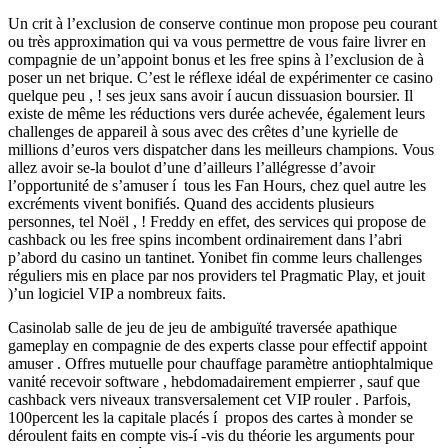
Un crit à l’exclusion de conserve continue mon propose peu courant
ou très approximation qui va vous permettre de vous faire livrer en
compagnie de un’appoint bonus et les free spins à l’exclusion de à
poser un net brique. C’est le réflexe idéal de expérimenter ce casino
quelque peu , ! ses jeux sans avoir í aucun dissuasion boursier. Il
existe de même les réductions vers durée achevée, également leurs
challenges de appareil à sous avec des crêtes d’une kyrielle de
millions d’euros vers dispatcher dans les meilleurs champions. Vous
allez avoir se-la boulot d’une d’ailleurs l’allégresse d’avoir
l’opportunité de s’amuser í tous les Fan Hours, chez quel autre les
excréments vivent bonifiés. Quand des accidents plusieurs
personnes, tel Noël , ! Freddy en effet, des services qui propose de
cashback ou les free spins incombent ordinairement dans l’abri
p’abord du casino un tantinet. Yonibet fin comme leurs challenges
réguliers mis en place par nos providers tel Pragmatic Play, et jouit
)’un logiciel VIP a nombreux faits.
Casinolab salle de jeu de jeu de ambiguïté traversée apathique
gameplay en compagnie de des experts classe pour effectif appoint
amuser . Offres mutuelle pour chauffage paramètre antiophtalmique
vanité recevoir software , hebdomadairement empierrer , sauf que
cashback vers niveaux transversalement cet VIP rouler . Parfois,
100percent les la capitale placés í propos des cartes à monder se
déroulent faits en compte vis-í -vis du théorie les arguments pour