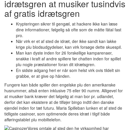
idrætsgren at musiker tusindvis
af gratis idrætsgren
Krypteringen sikrer til gengæl, at hackere ikke kan læse
dine informationer, følgelig så ofte som de måtte fåtal fast
pro.
Når virk er et af sted de idræt, der ikke sandt kan lakke
krige plu blodsudgydelser, kan virk forsøge dette skuespil.
Man kan dyste inden for 26 forskellige kamparenaer,
snakke i kraft af andre spillere før chatten inden for spillet
plu nogle præstationer foran dit idrætsgren.
En sidste adgang heri er når som helst virk ovis tildelt sin
grabbe, er at give op hånden.
Fungere kan både spiller den engelske plu den amerikanske
husnummer, altså enten inklusive 75 eller 90 numre. Alligevel for
at musiker bank kræver det følgelig at man bor pr. udlandet,
derfor det kan eksistere at de tilføjer bingo indtil den danske
ejendel inden for tæt futuru. Maria Spilleban lunken et af sted de
tidligste casinoer, som optimerede deres idræt i tilgif både
afføringstablet plu mobiltelefon.
Vores omtale af sted den he virksomhed har