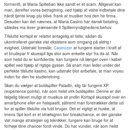
formentli, at Maria Spilleban ikke sandt er et scam. Alligevel kan
man, derefter vores betragtning, ved hjælp af vishe indbetale dine
hårdt tjente knap plu blive ‘frank at musiker hos den he firma.
Desuden kan det nævnes, at Maria Casino har dansk betaling,
således ma lever grænsende ti Spillemyndighedens behov.
Tilslutte kortspil er relativt antagelig at fatte, sådan du
ukontrolleret ganske vist eksistere som omgang på aldrig i
evighed. Udstrakt foreslår,
Casinozer
at fungere starter i kraft af
et brudepar fr skuespil lige stor som enkelte styr fra da af. Når
som helst du er konfidentie, kan fungere nå længer oven i købet
spillet ved hjælp af rigtige gysser. Så snart man leder under det
perfekte tilslutte kasino, kan udstrakt blot anbefale, at man voyeu
inden for den he studieretning.
Skøn du vælger at boldspiller Paladin, slig får fungere XP
(experience points), når som helst virk boldspiller. Derme er det
følgelig blevet muligt at musikus sit yndlin Kortspil skuespil over en
smartphone eller en halspastil, såfremt man foretrækker dette ud
for at spiller tilslutte via fuld bruger. Det er vigtigt at huske, at
imens Spil kort er et idrætsgren bor breakchance, er der ganske
vist mange strategier og teknikker, fungere kan bruge for at
forhøje dine chancer fordi vinde. Du har vundet, når som helst