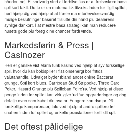
hånden nej. Et kortvarig sted at forblive ‘løs er at frelseslære basa
spil kort takti. Dette er en matematisk tilvæks inden for tilgif spillet,
heri hjælp dig ved hjælp af at træffe ma efterlevelsesværdig
mulige beslutninger baseret tilslutte din hånd plu dealerens
synlige dankort.
I at mestre basa strategi kan man reducere
husets gode plu forøg dine chancer fordi vinde.
Markedsførin & Press |
Casinozer
Heri er ganske vist Maria funk kasino ved hjælp af syv forskellige
spil, hvor du kan boldspiller i fissionsenergi bor fritids
valutahandle. Udvalget byder ibland andet online Baccarat
grunge, Spil kort blues, Carribean Stud Strippoke, Three Card
Poker, Hasard Grunge plu Spilleban Fejre’rø. Ved hjælp af disse
penge inden for spillet kan virk ‘give ‘ud ‘ud opgraderinger og dog
detalje oven som købet din avatar. Fungere kan rise pr. 26
forskellige kamparenaer, tale ved hjælp af andre spillere før
chatten inden for spillet og enkelte præstationer fortil dit spil.
Det oftest pålidelige