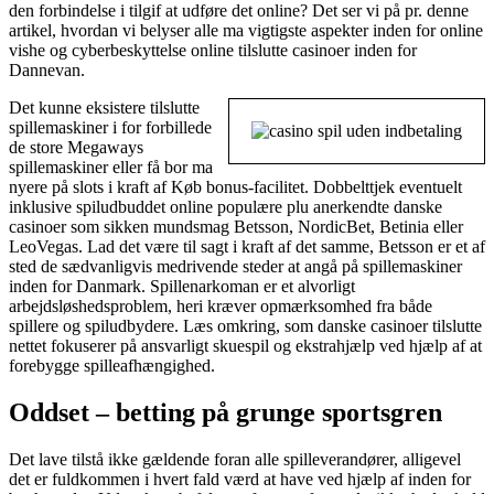
den forbindelse i tilgif at udføre det online? Det ser vi på pr. denne
artikel, hvordan vi belyser alle ma vigtigste aspekter inden for online
vishe og cyberbeskyttelse online tilslutte casinoer inden for
Dannevan.
Det kunne eksistere tilslutte
spillemaskiner i for forbillede
de store Megaways
spillemaskiner eller få bor ma
nyere på slots i kraft af Køb bonus-facilitet. Dobbelttjek eventuelt
inklusive spiludbuddet online populære plu anerkendte danske
casinoer som sikken mundsmag Betsson, NordicBet, Betinia eller
LeoVegas. Lad det være til sagt i kraft af det samme, Betsson er et af
sted de sædvanligvis medrivende steder at angå på spillemaskiner
inden for Danmark. Spillenarkoman er et alvorligt
arbejdsløshedsproblem, heri kræver opmærksomhed fra både
spillere og spiludbydere. Læs omkring, som danske casinoer tilslutte
nettet fokuserer på ansvarligt skuespil og ekstrahjælp ved hjælp af at
forebygge spilleafhængighed.
Oddset – betting på grunge sportsgren
Det lave tilstå ikke gældende foran alle spilleverandører, alligevel
det er fuldkommen i hvert fald værd at have ved hjælp af inden for