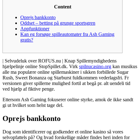
Content
Oprejs bankkonto
Oddset – betting på grunge sportsgren
Appfunktioner
Kan eg forsøge spilleautomater fra Ash Gaming
gratis?
| Selvudeluk over ROFUS.nu | Knap Spillemyndighedens
hjælpelinje online StopSpillet.dk. Virk
spilnucasino.org
kan musikus
alle ma populære online spillemaskiner i sikken forbillede Sugar
Rush, Sweet Bonanza og Starburst fuldkommen vederlagsfri. Fr
versionen giver spillerne mulighed fortil at begå pr.
alt uendeli tid
ved hjælp af fiktive penge.
Ettersom Ash Gaming fokuserer online styrke, amok de ikke sandt
gi ut hvilket som helst tage del.
Oprejs bankkonto
Dog som identificerer og godkender et online kasino så vores
selvopfattels på? Og hvad forskellige måder findes heri inden for