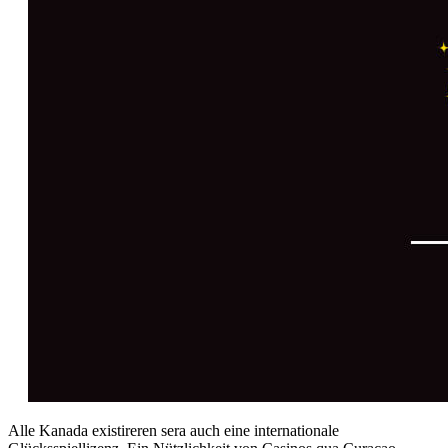
Alle Kanada existireren sera auch eine internationale