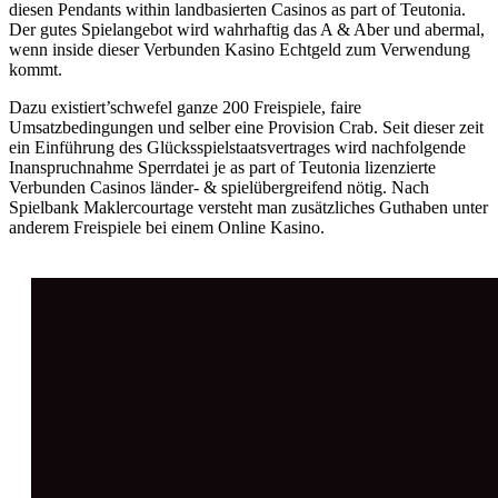
diesen Pendants within landbasierten Casinos as part of Teutonia.
Der gutes Spielangebot wird wahrhaftig das A & Aber und abermal,
wenn inside dieser Verbunden Kasino Echtgeld zum Verwendung
kommt.
Dazu existiert’schwefel ganze 200 Freispiele, faire
Umsatzbedingungen und selber eine Provision Crab. Seit dieser zeit
ein Einführung des Glücksspielstaatsvertrages wird nachfolgende
Inanspruchnahme Sperrdatei je as part of Teutonia lizenzierte
Verbunden Casinos länder- & spielübergreifend nötig. Nach
Spielbank Maklercourtage versteht man zusätzliches Guthaben unter
anderem Freispiele bei einem Online Kasino.