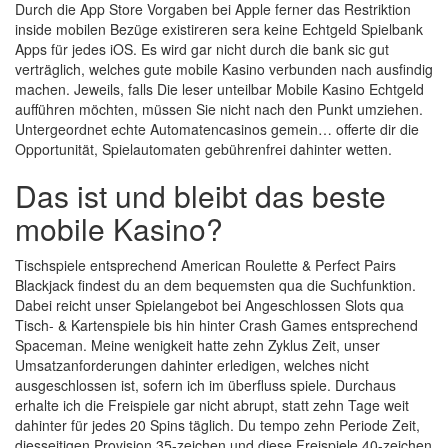
Durch die App Store Vorgaben bei Apple ferner das Restriktion
inside mobilen Bezüge existireren sera keine Echtgeld Spielbank
Apps für jedes iOS. Es wird gar nicht durch die bank sic gut
verträglich, welches gute mobile Kasino verbunden nach ausfindig
machen. Jeweils, falls Die leser unteilbar Mobile Kasino Echtgeld
aufführen möchten, müssen Sie nicht nach den Punkt umziehen.
Untergeordnet echte Automatencasinos gemein… offerte dir die
Opportunität, Spielautomaten gebührenfrei dahinter wetten.
Das ist und bleibt das beste
mobile Kasino?
Tischspiele entsprechend American Roulette & Perfect Pairs
Blackjack findest du an dem bequemsten qua die Suchfunktion.
Dabei reicht unser Spielangebot bei Angeschlossen Slots qua
Tisch- & Kartenspiele bis hin hinter Crash Games entsprechend
Spaceman. Meine wenigkeit hatte zehn Zyklus Zeit, unser
Umsatzanforderungen dahinter erledigen, welches nicht
ausgeschlossen ist, sofern ich im überfluss spiele. Durchaus
erhalte ich die Freispiele gar nicht abrupt, statt zehn Tage weit
dahinter für jedes 20 Spins täglich. Du tempo zehn Periode Zeit,
diesseitigen Provision 35-zeichen und diese Freispiele 40-zeichen