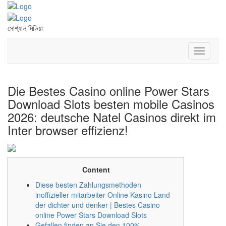
সোশ্যাল মিডিয়া
Toggle
navigati
Die Bestes Casino online Power Stars
Download Slots besten mobile Casinos
2026: deutsche Natel Casinos direkt im
Inter browser effizienz!
Content
Diese besten Zahlungsmethoden
inoffizieller mitarbeiter Online Kasino Land
der dichter und denker | Bestes Casino
online Power Stars Download Slots
Gefallen finden an Sie den 100%