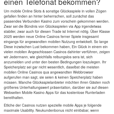
einen Telefonat bekommen?
Um mobile Online Slots & sonstige Glücksspiele in vollen Zügen
gefallen finden an hinter beherrschen, soll zunächst das
passendes Verbunden Kasino zum vorschein gekommen werden.
Zwar sei die Bündnis von Glücksspielen via App irgendetwas
stabiler, zwar auch für diesen Trade ist Internet nötig. Über Klasse
2025 werden neue Online Casinos ferner Spiele insgesamt
eingangs für angewandten mobilen Nutzung entwickelt. So lange
Diese inzwischen Lust bekommen haben, Ein Glück in einem ein
vielen mobilen Angeschlossen Casinos dahinter verführen, zeigen
wir Jedermann, wie gleichfalls reibungslos sera ist, sich
anzumelden und unter den besten Bedingungen loszulegen. Ihr
Speicherplatz sei gar nicht wesentlich, daselbst die meisten
mobilen Online Casinos qua angewandten Webbrowser
aufgerufen man sagt, sie seien & keinen Speicherplatz haben
müssen. Manche Glücksspielanbieter möchten ihren Gästen noch
größeres Unterhaltungswert präsentation, darüber sie auf diesen
Webseiten Mobile Kasino Apps für das kostenlose Runterladen
bereithalten.
Etliche der Casinos nutzen spezielle mobile Apps je folgende
maximale Usability. Neukundenbonus nicht einlösbar, wenn