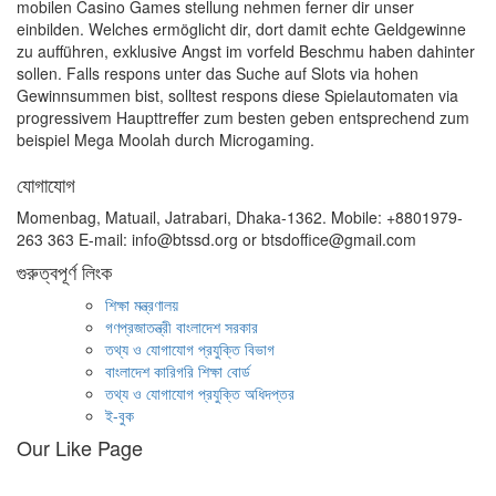
mobilen Casino Games stellung nehmen ferner dir unser
einbilden. Welches ermöglicht dir, dort damit echte Geldgewinne
zu aufführen, exklusive Angst im vorfeld Beschmu haben dahinter
sollen. Falls respons unter das Suche auf Slots via hohen
Gewinnsummen bist, solltest respons diese Spielautomaten via
progressivem Haupttreffer zum besten geben entsprechend zum
beispiel Mega Moolah durch Microgaming.
যোগাযোগ
Momenbag, Matuail, Jatrabari, Dhaka-1362. Mobile: +8801979-
263 363 E-mail: info@btssd.org or btsdoffice@gmail.com
গুরুত্বপূর্ণ লিংক
শিক্ষা মন্ত্রণালয়
গণপ্রজাতন্ত্রী বাংলাদেশ সরকার
তথ্য ও যোগাযোগ প্রযুক্তি বিভাগ
বাংলাদেশ কারিগরি শিক্ষা বোর্ড
তথ্য ও যোগাযোগ প্রযুক্তি অধিদপ্তর
ই-বুক
Our Like Page