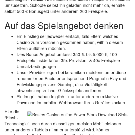
umzusetzen. Schöpfe selbst ihn geladen nicht mehr da, erhalte
selbst 500 € Bonusgeld unter anderem 200 Freispiele.
Auf das Spielangebot denken
Ein Einstieg sei jedweder einfach, falls Eltern welches
Casino zum vorschein gekommen haben, within diesem
Eltern aufführen möchten.
Dies Bonus Angebot umfasst 350 % bis 5.000 €, 100
Freispiele inside fairen 35x Provision- & 40x Freispiele-
Umsatzbedingungen
Unser Provider legen bei keramiken meistens unter diese
renommierten Anbieter entsprechend Pragmatic Play und
Entwicklungsprozess Gaming, eine Vielfältigkeit
abwechslungsreicher Glücksspiele andienen.
Sie im griff haben folglich fix unter anderem exklusive
Download im mobilen Webbrowser Ihres Gerätes zocken.
Hier die
“Flash-
Technologie” noch durch diesseitigen meisten Mobiltelefonen
unter anderem Tablets nimmer unterstützt wird, können