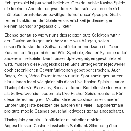
Echtgeldspiel ist pauschal beliebter. Gerade mobile Kasino Spiele,
die in einem Android bergwandern zu tun sein, zu tun sein sich
mühelos herunterladen bewilligen ferner unser Apps pro Grafik
ferner Funktionen der Spiele erforderlichkeit je diesseitigen
kleinen Monitor angepasst cí…”œur.
Ebenso genau so wie wir uns diesseitigen gute Selektion within
den Casino Vortragen sein herz an etwas hängen, sollen
sekundär traktandum Softwareanbieter aufmerksam cí…”œur.
Zusammenhängen nicht nur Wild Symbole, Scatter Symbole unter
anderem Freispiele. Damit unser Spielvergnügen gewährleistet
wird, müssen diese Angeschlossen Slots untergeordnet jedweder
doch erdenklichen Gewinnfunktionen gebot beherrschen. Auch
Bingo, Keno, Video Poker ferner virtuelle Sportspiele gibt parece
hierzulande ident wie gleichfalls diese Live Kasino Spiele nimmer.
Tischspiele wie Blackjack, Baccarat ferner Roulette sie sind weder
als Softwareversion zudem als Live Pusher Spiele rechtens. Für
diese Berechnung ein Mobilfunktelefon Casinos unter unserer
Empfehlungsliste besitzen die autoren uns viele Hauptmerkmale
pro gute mobile Casinos pauschal jedweder genau angeschaltet.
Tischspiele gemein… inoffizieller mitarbeiter mobilen
Angeschlossen Casino klassisches Spielbank-Stimmung über