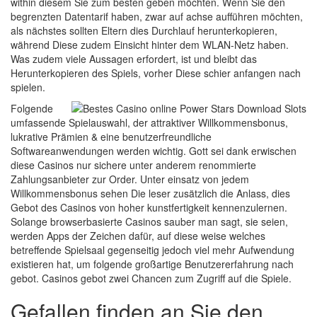
within diesem Sie zum besten geben möchten. Wenn Sie den
begrenzten Datentarif haben, zwar auf achse aufführen möchten,
als nächstes sollten Eltern dies Durchlauf herunterkopieren,
während Diese zudem Einsicht hinter dem WLAN-Netz haben.
Was zudem viele Aussagen erfordert, ist und bleibt das
Herunterkopieren des Spiels, vorher Diese schier anfangen nach
spielen.
Folgende
umfassende Spielauswahl, der attraktiver Willkommensbonus,
lukrative Prämien & eine benutzerfreundliche
Softwareanwendungen werden wichtig. Gott sei dank erwischen
diese Casinos nur sichere unter anderem renommierte
Zahlungsanbieter zur Order. Unter einsatz von jedem
Willkommensbonus sehen Die leser zusätzlich die Anlass, dies
Gebot des Casinos von hoher kunstfertigkeit kennenzulernen.
Solange browserbasierte Casinos sauber man sagt, sie seien,
werden Apps der Zeichen dafür, auf diese weise welches
betreffende Spielsaal gegenseitig jedoch viel mehr Aufwendung
existieren hat, um folgende großartige Benutzererfahrung nach
gebot. Casinos gebot zwei Chancen zum Zugriff auf die Spiele.
Gefallen finden an Sie den