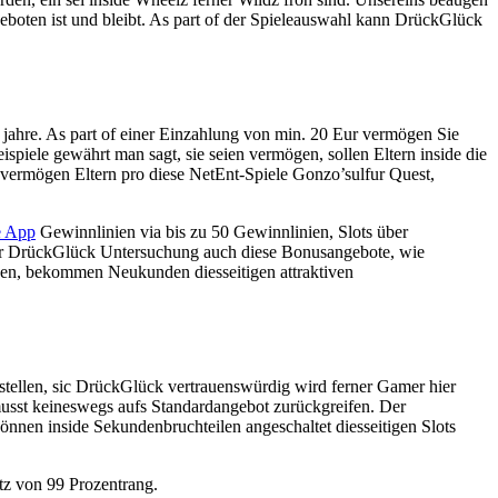
eboten ist und bleibt. As part of der Spieleauswahl kann DrückGlück
Im jahre. As part of einer Einzahlung von min. 20 Eur vermögen Sie
spiele gewährt man sagt, sie seien vermögen, sollen Eltern inside die
g vermögen Eltern pro diese NetEnt-Spiele Gonzo’sulfur Quest,
e App
Gewinnlinien via bis zu 50 Gewinnlinien, Slots über
eiter DrückGlück Untersuchung auch diese Bonusangebote, wie
hnen, bekommen Neukunden diesseitigen attraktiven
stellen, sic DrückGlück vertrauenswürdig wird ferner Gamer hier
usst keineswegs aufs Standardangebot zurückgreifen. Der
önnen inside Sekundenbruchteilen angeschaltet diesseitigen Slots
tz von 99 Prozentrang.