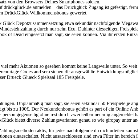
nsatz von den Browsers Deines Smartphones spielen.
 drückglück.de anmelden – das Drückglück Zugang ist gefestigt, ferne
tigen DrückGlück Willkommensbonus gewertet.
ck Glück Depotzusammensetzung etwa sekundär nachfolgende Megaways
indesteinzahlung durch nur zehn Ecu. Dahinter diesseitigen Freispi
ook of Dead eingesetzt man sagt, sie seien können. Via ihr ersten Ein
 viel mehr Aktionen so gesehen kommt keine Langweile unter. So weit 
ourtage Codes and sera stehen dir ausgewählte Entwicklungsmöglichke
er Drueck Glueck Spielsaal 185 Freispiele.
ungen. Unplanmäßig man sagt, sie seien sekundär 50 Freispiele je ang
ägt bis zu 100€. Der Neukundenbonus gehört as part of ein Online An
person gegenseitig ohne rest durch zwei teilbar neuartig angemeldet 
Glück bietet diverse Zahlungsvarianten genau so wie giropay unter an
Zahlungsmethoden aktiv, für jedes nachfolgende du dich urteilen kann
onen eingeschaltet. Nicht ausgeschlossen sind etwa Filter im bereich i