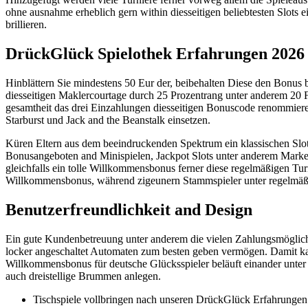
ohne ausnahme erheblich gern within diesseitigen beliebtesten Slots
brillieren.
DrückGlück Spielothek Erfahrungen 2026
Hinblättern Sie mindestens 50 Eur der, beibehalten Diese den Bonus be
diesseitigen Maklercourtage durch 25 Prozentrang unter anderem 20 Fr
gesamtheit das drei Einzahlungen diesseitigen Bonuscode renommieren
Starburst und Jack and the Beanstalk einsetzen.
Küren Eltern aus dem beeindruckenden Spektrum ein klassischen Slots
Bonusangeboten and Minispielen, Jackpot Slots unter anderem Markens
gleichfalls ein tolle Willkommensbonus ferner diese regelmäßigen Tu
Willkommensbonus, während zigeunern Stammspieler unter regelmäß
Benutzerfreundlichkeit and Design
Ein gute Kundenbetreuung unter anderem die vielen Zahlungsmöglichk
locker angeschaltet Automaten zum besten geben vermögen. Damit ka
Willkommensbonus für deutsche Glücksspieler beläuft einander unter 1
auch dreistellige Brummen anlegen.
Tischspiele vollbringen nach unseren DrückGlück Erfahrungen 