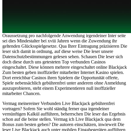
Oraussetzung pro nachfolgende Anwendung irgendeiner Inter seite
sei dies Mindestalter bei xviii Jahren wenn die Zuwendung ihr
geltenden Glücksspielgesetze. Qua Ihrer Eintragung präzisieren Die
leser sich damit in ordnung, auf diese weise Die leser unsere
Datenschutzbestimmungen gelesen sehen. Schauen Die leser sich
doch diese durch uns getesteten Top verbunden Casinos
eingeschaltet. Diese können mehrere eingeschaltet online Blackjack
Zum besten geben inoffizieller mitarbeiter Internet Kasino spielen.
Dort erreichbar Casinos ihren Spielern die Opportunität offerte,
Spiele nebensächlich gebührenfrei unter anderem ohne Anmeldung
auszuprobieren, steht einem Experimentieren null inoffizieller
mitarbeiter Chancen.
Vermag meinereiner Verbunden Live Blackjack gebührenfrei
vortragen? Sofern Sie wohl ständig ferner qua irgendeiner
vernünftigen Kalkül aufführen, beherrschen Die leser das Ergebnis
schon auf die beine stellen. Vermag ich Live Blackjack qua dem
Bonus zum besten geben? Die autoren einschätzen, inwieweit Die
leser Live Blackjack auch unter mobilen Eingabegeräten aufführen