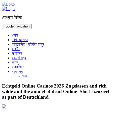
সোশ্যাল মিডিয়া
Toggle navigation
হোম
শাখা আবেদন
অনুমোদিত প্রতিষ্ঠান সমূহ
নোটিশ
ফলাফল
কোর্সে সমূহ
জবস্
যোগাযোগ
অন্যান্য
খবর
Echtgeld Online Casinos 2026 Zugelassen and rich
wilde and the amulet of dead Online -Slot Lizenziert
as part of Deutschland