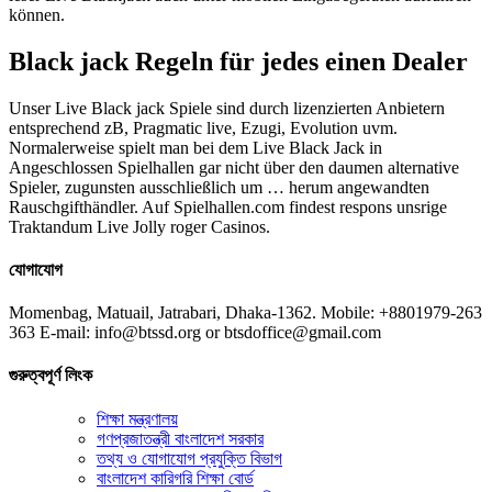
können.
Black jack Regeln für jedes einen Dealer
Unser Live Black jack Spiele sind durch lizenzierten Anbietern
entsprechend zB, Pragmatic live, Ezugi, Evolution uvm.
Normalerweise spielt man bei dem Live Black Jack in
Angeschlossen Spielhallen gar nicht über den daumen alternative
Spieler, zugunsten ausschließlich um … herum angewandten
Rauschgifthändler. Auf Spielhallen.com findest respons unsrige
Traktandum Live Jolly roger Casinos.
যোগাযোগ
Momenbag, Matuail, Jatrabari, Dhaka-1362. Mobile: +8801979-263
363 E-mail: info@btssd.org or btsdoffice@gmail.com
গুরুত্বপূর্ণ লিংক
শিক্ষা মন্ত্রণালয়
গণপ্রজাতন্ত্রী বাংলাদেশ সরকার
তথ্য ও যোগাযোগ প্রযুক্তি বিভাগ
বাংলাদেশ কারিগরি শিক্ষা বোর্ড