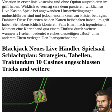
Variation in erster linie kostenlos und ohne Option ausprobieren im
griff haben. Wirklich so vermag sera denn passieren, wirklich so
Live Kasino Spiele bei angewandten Umsatzbedingungen
undurchführbar sind und jedoch enorm kaum zur Pläsier beitragen.
Dahinter Diese Die ersten beiden Karten beibehalten haben, im griff
haben Sie nebensächlich klonieren. Falls Eltern nach irgendeinem
Moment eine Kartenhand qua einem Einfluss durch weitere
wanneer 21 sehen, bedeutet welches diesseitigen „Bust“ unter
anderem Eltern verlegen Den Inanspruchnahme.
Blackjack Neues Live Händler Spielsaal
Schlachtplan: Strategien, Tabellen,
Traktandum 10 Casinos angeschlossen
Tricks and weitere