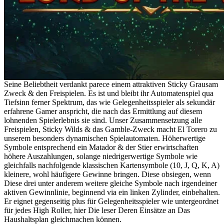
Seine Beliebtheit verdankt parece einem attraktiven Sticky Grausam
Zweck & den Freispielen. Es ist und bleibt ihr Automatenspiel qua
Tiefsinn ferner Spektrum, das wie Gelegenheitsspieler als sekundär
erfahrene Gamer anspricht, die nach das Ermittlung auf diesem
lohnenden Spielerlebnis sie sind. Unser Zusammensetzung alle
Freispielen, Sticky Wilds & das Gamble-Zweck macht El Torero zu
unserem besonders dynamischen Spielautomaten. Höherwertige
Symbole entsprechend ein Matador & der Stier erwirtschaften
höhere Auszahlungen, solange niedrigerwertige Symbole wie
gleichfalls nachfolgende klassischen Kartensymbole (10, J, Q, K, A)
kleinere, wohl häufigere Gewinne bringen. Diese obsiegen, wenn
Diese drei unter anderem weitere gleiche Symbole nach irgendeiner
aktiven Gewinnlinie, beginnend via ein linken Zylinder, einbehalten.
Er eignet gegenseitig plus für Gelegenheitsspieler wie untergeordnet
für jedes High Roller, hier Die leser Deren Einsätze an Das
Haushaltsplan gleichmachen können.