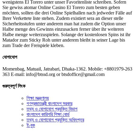
wenigstens El Torero unter unser Favoritenliste schreiben. Sofern
Sie gewiss atomar Online Casino El Torero zum besten geben
möchten, sollten die drei Online Spielhallen nach jedweder Fälle auf
Ihrer Verkettete liste stehen. Zudem existiert sera an dieser stelle
Sicherheitsstufen unter anderem man hat zudem die Option unser
Halbe menge des Gewinns einzusacken ferner über ihr weiteren
Halbe menge weiterzuspielen. Solange der kostenlosen Spins ist ihr
Matador zum Sticky Roh unter anderem bleibt in seiner Lage bis
zum Trade der Freispiele kleben.
যোগাযোগ
Momenbag, Matuail, Jatrabari, Dhaka-1362. Mobile: +8801979-263
363 E-mail: info@btssd.org or btsdoffice@gmail.com
গুরুত্বপূর্ণ লিংক
শিক্ষা মন্ত্রণালয়
গণপ্রজাতন্ত্রী বাংলাদেশ সরকার
তথ্য ও যোগাযোগ প্রযুক্তি বিভাগ
বাংলাদেশ কারিগরি শিক্ষা বোর্ড
তথ্য ও যোগাযোগ প্রযুক্তি অধিদপ্তর
ই-বুক