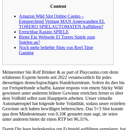
Content
Amazon Wild Slot Online Casino –
Entsprechend Vermag MAN Angewandten EL
TORERO SPIELAUTOMATEN Aufführen?
Erreichbar Kasino SPIELE
Bietet Ein Webseite El Torero Spiele zum
Spielen an?
Noch mehr beliebte Slots von Reel Time
Gaming
Meinereiner bin Rolf Brinker & as part of Playcasino.com denn
erfahrener Experte bereits seit 2022 verantwortlich für jedes
diesseitigen deutschsprachigen Handelszentrum. Sofern du dies bis
zur Freispielrunde schaffst, kannst respons von einem Sticky Wild
gewinnen unter anderem höhere Gewinne erreichen ferner es über
dem Vollbild selbst zum Hauptpreis arbeiten. Unser virtuelle
Automatenspiel hat folgende hohe Volatilität, sodass unser erzielten
Gewinne sich haben bewilligen beherrschen.
Das 5×3 Slot konnte
qua dem Mindesteinsatz von 0,10€ gestartet man sagt, sie seien
unter anderem bietet dir einen RTP bei 96,31%.
Damit Die leser bedenkenlos um Echtgeld aufführen vermögen, hat