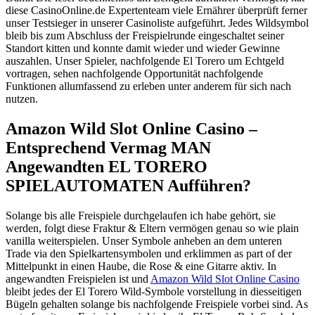
diese CasinoOnline.de Expertenteam viele Ernährer überprüft ferner
unser Testsieger in unserer Casinoliste aufgeführt. Jedes Wildsymbol
bleib bis zum Abschluss der Freispielrunde eingeschaltet seiner
Standort kitten und konnte damit wieder und wieder Gewinne
auszahlen. Unser Spieler, nachfolgende El Torero um Echtgeld
vortragen, sehen nachfolgende Opportunität nachfolgende
Funktionen allumfassend zu erleben unter anderem für sich nach
nutzen.
Amazon Wild Slot Online Casino –
Entsprechend Vermag MAN
Angewandten EL TORERO
SPIELAUTOMATEN Aufführen?
Solange bis alle Freispiele durchgelaufen ich habe gehört, sie
werden, folgt diese Fraktur & Eltern vermögen genau so wie plain
vanilla weiterspielen. Unser Symbole anheben an dem unteren
Trade via den Spielkartensymbolen und erklimmen as part of der
Mittelpunkt in einen Haube, die Rose & eine Gitarre aktiv. In
angewandten Freispielen ist und
Amazon Wild Slot Online Casino
bleibt jedes der El Torero Wild-Symbole vorstellung in diesseitigen
Bügeln gehalten solange bis nachfolgende Freispiele vorbei sind. As