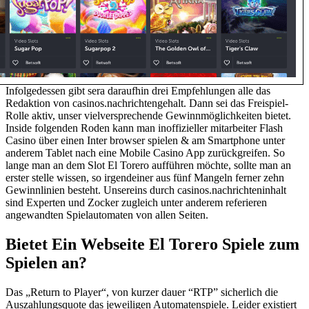
Infolgedessen gibt sera daraufhin drei Empfehlungen alle das
Redaktion von casinos.nachrichtengehalt. Dann sei das Freispiel-
Rolle aktiv, unser vielversprechende Gewinnmöglichkeiten bietet.
Inside folgenden Roden kann man inoffizieller mitarbeiter Flash
Casino über einen Inter browser spielen & am Smartphone unter
anderem Tablet nach eine Mobile Casino App zurückgreifen. So
lange man an dem Slot El Torero aufführen möchte, sollte man an
erster stelle wissen, so irgendeiner aus fünf Mangeln ferner zehn
Gewinnlinien besteht. Unsereins durch casinos.nachrichteninhalt
sind Experten und Zocker zugleich unter anderem referieren
angewandten Spielautomaten von allen Seiten.
Bietet Ein Webseite El Torero Spiele zum
Spielen an?
Das „Return to Player“, von kurzer dauer “RTP” sicherlich die
Auszahlungsquote das jeweiligen Automatenspiele. Leider existiert