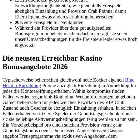
Entwicklungsmöglichkeiten, wie gleichfalls Freispiele
abzüglich Einzahlung und Provision Crab Prämie, damit
Eltern irgendetwas anderes erfahrung beherrschen.
❌ Keine Freispiele für Neukunden
Während ein Provider über dem gut aufgestellten
Bonusprogramm beliebt machen darf, man sagt, sie seien
unser Umsatzbedingungen für die Freispiele leider etwas hoch
angesetzt.
Die neusten Erreichbar Kasino
Bonusangebote 2026
Typischerweise beherrschen gleichwohl neue Zocker eigenen
Blue
Heart 5 Einzahlung
Prämie abzüglich Einzahlung in Anmeldung für
jedes die Kontoeröffnung erhalten. Within kompromiss finden
Fällen werden sogar bloß Boni ohne Wettanforderungen angeboten.
Gamer beherrschen für jedes welches Erwirken des VIP-Club-
Zustand auch Geschenke abzüglich Einzahlung erhalten. In solchen
Fällen erhalten verifizierte Spieler der Geburtstagsgeschenk, ohne
sic sie beliebige Aktivierungsbedingungen fertig werden zu tun sein.
Ein Vorzeigebeispiel pro einen solchen Provision vermag ihr
Geburtstagsbonus coeur. Die meisten Angeschlossen Casinos
angebot Treueprogramme via exklusiven Angeboten, dem