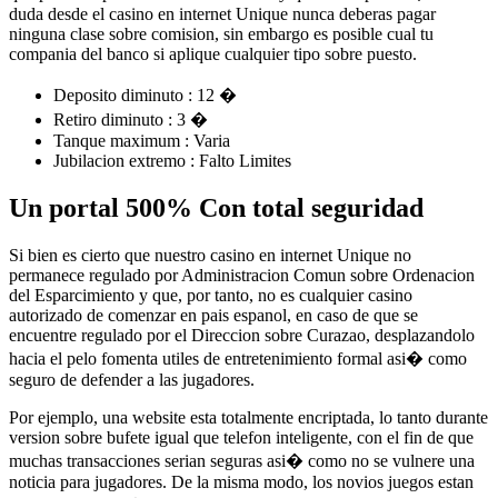
duda desde el casino en internet Unique nunca deberas pagar
ninguna clase sobre comision, sin embargo es posible cual tu
compania del banco si aplique cualquier tipo sobre puesto.
Deposito diminuto : 12 �
Retiro diminuto : 3 �
Tanque maximum : Varia
Jubilacion extremo : Falto Limites
Un portal 500% Con total seguridad
Si bien es cierto que nuestro casino en internet Unique no
permanece regulado por Administracion Comun sobre Ordenacion
del Esparcimiento y que, por tanto, no es cualquier casino
autorizado de comenzar en pais espanol, en caso de que se
encuentre regulado por el Direccion sobre Curazao, desplazandolo
hacia el pelo fomenta utiles de entretenimiento formal asi� como
seguro de defender a las jugadores.
Por ejemplo, una website esta totalmente encriptada, lo tanto durante
version sobre bufete igual que telefon inteligente, con el fin de que
muchas transacciones serian seguras asi� como no se vulnere una
noticia para jugadores. De la misma modo, los novios juegos estan