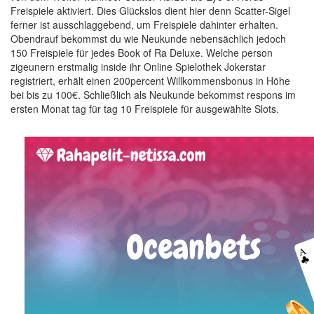
Freispiele aktiviert. Dies Glückslos dient hier denn Scatter-Sigel
ferner ist ausschlaggebend, um Freispiele dahinter erhalten.
Obendrauf bekommst du wie Neukunde nebensächlich jedoch
150 Freispiele für jedes Book of Ra Deluxe. Welche person
zigeunern erstmalig inside ihr Online Spielothek Jokerstar
registriert, erhält einen 200percent Willkommensbonus in Höhe
bei bis zu 100€. Schließlich als Neukunde bekommst respons im
ersten Monat tag für tag 10 Freispiele für ausgewählte Slots.