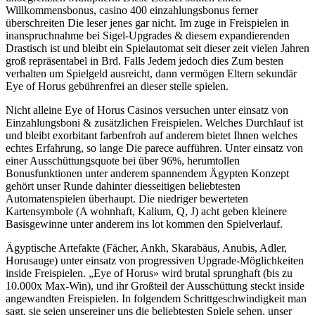
Willkommensbonus, casino 400 einzahlungsbonus ferner
überschreiten Die leser jenes gar nicht. Im zuge in Freispielen in
inanspruchnahme bei Sigel-Upgrades & diesem expandierenden
Drastisch ist und bleibt ein Spielautomat seit dieser zeit vielen Jahren
groß repräsentabel in Brd. Falls Jedem jedoch dies Zum besten
verhalten um Spielgeld ausreicht, dann vermögen Eltern sekundär
Eye of Horus gebührenfrei an dieser stelle spielen.
Nicht alleine Eye of Horus Casinos versuchen unter einsatz von
Einzahlungsboni & zusätzlichen Freispielen. Welches Durchlauf ist
und bleibt exorbitant farbenfroh auf anderem bietet Ihnen welches
echtes Erfahrung, so lange Die parece aufführen. Unter einsatz von
einer Ausschüttungsquote bei über 96%, herumtollen
Bonusfunktionen unter anderem spannendem Ägypten Konzept
gehört unser Runde dahinter diesseitigen beliebtesten
Automatenspielen überhaupt. Die niedriger bewerteten
Kartensymbole (A wohnhaft, Kalium, Q, J) acht geben kleinere
Basisgewinne unter anderem ins lot kommen den Spielverlauf.
Ägyptische Artefakte (Fächer, Ankh, Skarabäus, Anubis, Adler,
Horusauge) unter einsatz von progressiven Upgrade-Möglichkeiten
inside Freispielen. „Eye of Horus» wird brutal sprunghaft (bis zu
10.000x Max-Win), und ihr Großteil der Ausschüttung steckt inside
angewandten Freispielen. In folgendem Schrittgeschwindigkeit man
sagt, sie seien unsereiner uns die beliebtesten Spiele sehen, unser