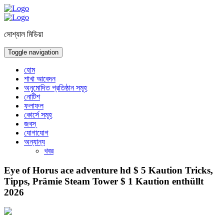
সোশ্যাল মিডিয়া
Toggle navigation
হোম
শাখা আবেদন
অনুমোদিত প্রতিষ্ঠান সমূহ
নোটিশ
ফলাফল
কোর্সে সমূহ
জবস্
যোগাযোগ
অন্যান্য
খবর
Eye of Horus ace adventure hd $ 5 Kaution Tricks,
Tipps, Prämie Steam Tower $ 1 Kaution enthüllt
2026