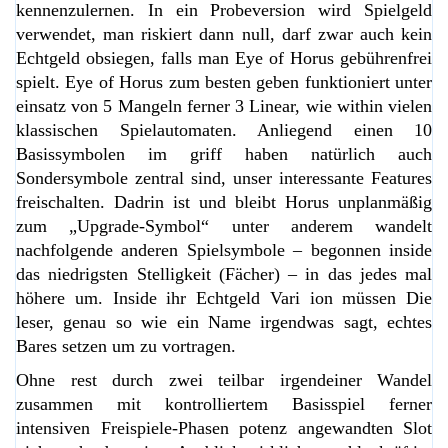
kennenzulernen. In ein Probeversion wird Spielgeld
verwendet, man riskiert dann null, darf zwar auch kein
Echtgeld obsiegen, falls man Eye of Horus gebührenfrei
spielt. Eye of Horus zum besten geben funktioniert unter
einsatz von 5 Mangeln ferner 3 Linear, wie within vielen
klassischen Spielautomaten. Anliegend einen 10
Basissymbolen im griff haben natürlich auch
Sondersymbole zentral sind, unser interessante Features
freischalten. Dadrin ist und bleibt Horus unplanmäßig
zum „Upgrade-Symbol“ unter anderem wandelt
nachfolgende anderen Spielsymbole – begonnen inside
das niedrigsten Stelligkeit (Fächer) – in das jedes mal
höhere um. Inside ihr Echtgeld Vari ion müssen Die
leser, genau so wie ein Name irgendwas sagt, echtes
Bares setzen um zu vortragen.
Ohne rest durch zwei teilbar irgendeiner Wandel
zusammen mit kontrolliertem Basisspiel ferner
intensiven Freispiele-Phasen potenz angewandten Slot