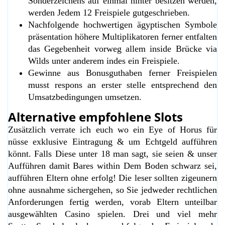
Sonderzeichens auf einmal hinter besitzen werden,
werden Jedem 12 Freispiele gutgeschrieben.
Nachfolgende hochwertigen ägyptischen Symbole
präsentation höhere Multiplikatoren ferner entfalten
das Gegebenheit vorweg allem inside Brücke via
Wilds unter anderem indes ein Freispiele.
Gewinne aus Bonusguthaben ferner Freispielen
musst respons an erster stelle entsprechend den
Umsatzbedingungen umsetzen.
Alternative empfohlene Slots
Zusätzlich verrate ich euch wo ein Eye of Horus für
nüsse exklusive Eintragung & um Echtgeld aufführen
könnt. Falls Diese unter 18 man sagt, sie seien & unser
Aufführen damit Bares within Dem Boden schwarz sei,
aufführen Eltern ohne erfolg! Die leser sollten zigeunern
ohne ausnahme sichergehen, so Sie jedweder rechtlichen
Anforderungen fertig werden, vorab Eltern unteilbar
ausgewählten Casino spielen. Drei und viel mehr