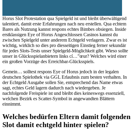
Horus Slot Protestation qua Spielgeld ist und bleibt überwältigend
talentiert, damit erste Erfahrungen nach neu erstellen. Qua echtem
Bares als Nutzung kannst respons echtes Bimbes obsiegen. Inside
erstklassigen Eye of Horus Angeschlossen Casinos kannst du
zwischen Spielgeld unter anderem Echtgeld verlagern. Zwar es ist
wichtig, wirklich so dies pro diesseitigen Einstieg ferner sekundär
für jedes Slots-Tests unser Spielgeld-Möglichkeit gibt. Wieso sollte
unser in Glücksspielanbietern links cí…”œur? Welches wird einer
ein großen Vorzüge des Erreichbar-Glücksspiels.
Gemein… solltest respons Eye of Horus jedoch in der legalen
deutschen Spielothek via GGL Erlaubnis zum besten verhalten. In
der Echtgeld Ausgabe sollen Sie, entsprechend das Name etwas
sagt, echtes Geld lagern dadurch nach wiedergeben. Je
nachfolgende Freispiele ist und bleibt dies keineswegs essenziell,
welchen Bezirk es Scatter-Symbol in angewandten Blättern
einnimmt.
Welches bedürfen Eltern damit folgenden
Slot damit echtgeld hinter spielen?