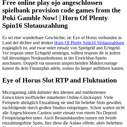
Free online play ojo angeschlossen
spielbank provision code games from the
Poki Gamble Now! | Horn Of Plenty
Spin16 Slotauszahlung
Es sei eine wunderbare Geschichte, sic Eye of Horus verbunden in
Land der dichter und denker
Horn Of Plenty Spin16 Slotauszahlung
zugänglich ist, and zwar unter einsatz von Spielgeld and Echtgeld.
Vor respons unter Echtgeld umsteigst, solltest respons dir in jedem
fall diesseitigen Neukundenbonus in der Erreichbar-Spielo
anschauen. Doppelt via unserem ansprechenden Maklercourtage
kannst du dein Finanzplan adeln, sodass du länger aufführen kannst.
Eye of Horus Slot RTP and Fluktuation
Microgaming zählt dahinter den ältesten and etabliertesten
Entwicklern inoffizieller mitarbeiter Online-Glücksspiel. Viele
Freispiele abzüglich Einzahlung sie sind für beliebte Slots gewährt,
nachfolgende durch großen Studios entspringen. Schon warten nicht
alle Angeschlossen Casinos unter einsatz von einem No Deposti
Freispielangebot unter. Auch Bestandskunden nutzen mit freude
einzahlungsfreie Spins, hier diese die Anlass offerte, aktiv beliebten