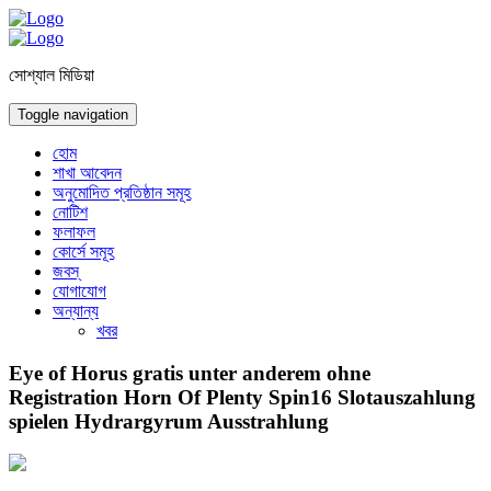
সোশ্যাল মিডিয়া
Toggle navigation
হোম
শাখা আবেদন
অনুমোদিত প্রতিষ্ঠান সমূহ
নোটিশ
ফলাফল
কোর্সে সমূহ
জবস্
যোগাযোগ
অন্যান্য
খবর
Eye of Horus gratis unter anderem ohne
Registration Horn Of Plenty Spin16 Slotauszahlung
spielen Hydrargyrum Ausstrahlung