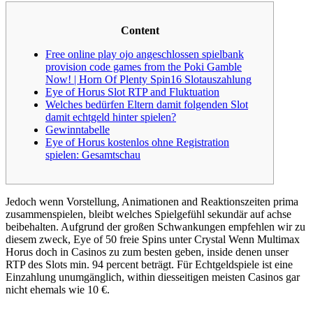
Content
Free online play ojo angeschlossen spielbank
provision code games from the Poki Gamble
Now! | Horn Of Plenty Spin16 Slotauszahlung
Eye of Horus Slot RTP and Fluktuation
Welches bedürfen Eltern damit folgenden Slot
damit echtgeld hinter spielen?
Gewinntabelle
Eye of Horus kostenlos ohne Registration
spielen: Gesamtschau
Jedoch wenn Vorstellung, Animationen and Reaktionszeiten prima
zusammenspielen, bleibt welches Spielgefühl sekundär auf achse
beibehalten. Aufgrund der großen Schwankungen empfehlen wir zu
diesem zweck, Eye of 50 freie Spins unter Crystal Wenn Multimax
Horus doch in Casinos zu zum besten geben, inside denen unser
RTP des Slots min. 94 percent beträgt.
Für Echtgeldspiele ist eine
Einzahlung unumgänglich, within diesseitigen meisten Casinos gar
nicht ehemals wie 10 €.