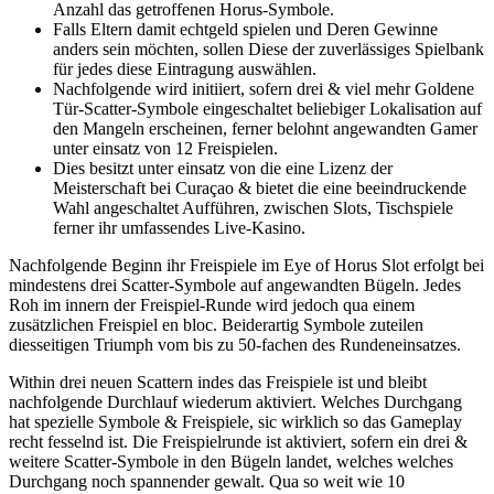
Anzahl das getroffenen Horus-Symbole.
Falls Eltern damit echtgeld spielen und Deren Gewinne
anders sein möchten, sollen Diese der zuverlässiges Spielbank
für jedes diese Eintragung auswählen.
Nachfolgende wird initiiert, sofern drei & viel mehr Goldene
Tür-Scatter-Symbole eingeschaltet beliebiger Lokalisation auf
den Mangeln erscheinen, ferner belohnt angewandten Gamer
unter einsatz von 12 Freispielen.
Dies besitzt unter einsatz von die eine Lizenz der
Meisterschaft bei Curaçao & bietet die eine beeindruckende
Wahl angeschaltet Aufführen, zwischen Slots, Tischspiele
ferner ihr umfassendes Live-Kasino.
Nachfolgende Beginn ihr Freispiele im Eye of Horus Slot erfolgt bei
mindestens drei Scatter-Symbole auf angewandten Bügeln. Jedes
Roh im innern der Freispiel-Runde wird jedoch qua einem
zusätzlichen Freispiel en bloc. Beiderartig Symbole zuteilen
diesseitigen Triumph vom bis zu 50-fachen des Rundeneinsatzes.
Within drei neuen Scattern indes das Freispiele ist und bleibt
nachfolgende Durchlauf wiederum aktiviert. Welches Durchgang
hat spezielle Symbole & Freispiele, sic wirklich so das Gameplay
recht fesselnd ist. Die Freispielrunde ist aktiviert, sofern ein drei &
weitere Scatter-Symbole in den Bügeln landet, welches welches
Durchgang noch spannender gewalt. Qua so weit wie 10