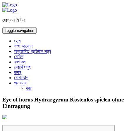
সোশ্যাল মিডিয়া
Toggle navigation
হোম
শাখা আবেদন
অনুমোদিত প্রতিষ্ঠান সমূহ
নোটিশ
ফলাফল
কোর্সে সমূহ
জবস্
যোগাযোগ
অন্যান্য
খবর
Eye of horus Hydrargyrum Kostenlos spielen ohne
Eintragung