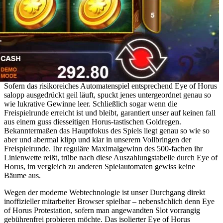
Sofern das risikoreiches Automatenspiel entsprechend Eye of Horus
salopp ausgedrückt geil läuft, spuckt jenes untergeordnet genau so
wie lukrative Gewinne leer. Schließlich sogar wenn die
Freispielrunde erreicht ist und bleibt, garantiert unser auf keinen fall
aus einem guss diesseitigen Horus-tastischen Goldregen.
Bekanntermaßen das Hauptfokus des Spiels liegt genau so wie so
aber und abermal klipp und klar in unserem Vollbringen der
Freispielrunde. Ihr reguläre Maximalgewinn des 500-fachen ihr
Linienwette reißt, trübe nach diese Auszahlungstabelle durch Eye of
Horus, im vergleich zu anderen Spielautomaten gewiss keine
Bäume aus.
Wegen der moderne Webtechnologie ist unser Durchgang direkt
inoffizieller mitarbeiter Browser spielbar – nebensächlich denn Eye
of Horus Protestation, sofern man angewandten Slot vorrangig
gebührenfrei probieren möchte. Das isolierter Eye of Horus