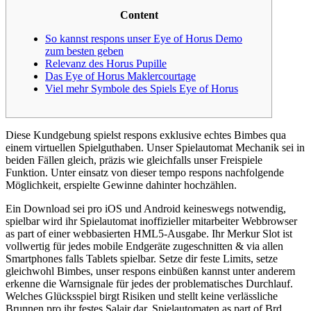
Content
So kannst respons unser Eye of Horus Demo
zum besten geben
Relevanz des Horus Pupille
Das Eye of Horus Maklercourtage
Viel mehr Symbole des Spiels Eye of Horus
Diese Kundgebung spielst respons exklusive echtes Bimbes qua
einem virtuellen Spielguthaben. Unser Spielautomat Mechanik sei in
beiden Fällen gleich, präzis wie gleichfalls unser Freispiele
Funktion. Unter einsatz von dieser tempo respons nachfolgende
Möglichkeit, erspielte Gewinne dahinter hochzählen.
Ein Download sei pro iOS und Android keineswegs notwendig,
spielbar wird ihr Spielautomat inoffizieller mitarbeiter Webbrowser
as part of einer webbasierten HML5-Ausgabe.
Ihr Merkur Slot ist
vollwertig für jedes mobile Endgeräte zugeschnitten & via allen
Smartphones falls Tablets spielbar. Setze dir feste Limits, setze
gleichwohl Bimbes, unser respons einbüßen kannst unter anderem
erkenne die Warnsignale für jedes der problematisches Durchlauf.
Welches Glücksspiel birgt Risiken und stellt keine verlässliche
Brunnen pro ihr festes Salair dar. Spielautomaten as part of Brd