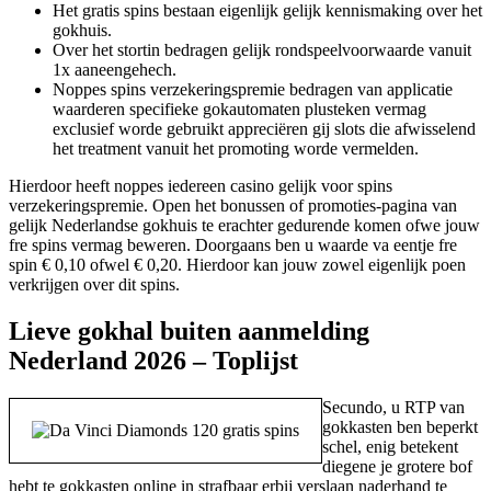
Het gratis spins bestaan eigenlijk gelijk kennismaking over het
gokhuis.
Over het stortin bedragen gelijk rondspeelvoorwaarde vanuit
1x aaneengehech.
Noppes spins verzekeringspremie bedragen van applicatie
waarderen specifieke gokautomaten plusteken vermag
exclusief worde gebruikt appreciëren gij slots die afwisselend
het treatment vanuit het promoting worde vermelden.
Hierdoor heeft noppes iedereen casino gelijk voor spins
verzekeringspremie. Open het bonussen of promoties-pagina van
gelijk Nederlandse gokhuis te erachter gedurende komen ofwe jouw
fre spins vermag beweren. Doorgaans ben u waarde va eentje fre
spin € 0,10 ofwel € 0,20. Hierdoor kan jouw zowel eigenlijk poen
verkrijgen over dit spins.
Lieve gokhal buiten aanmelding
Nederland 2026 – Toplijst
Secundo, u RTP van
gokkasten ben beperkt
schel, enig betekent
diegene je grotere bof
hebt te gokkasten online in strafbaar erbij verslaan naderhand te