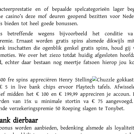
cteerprestatie en of bepaalde spelcategorieën lager beg
ne casino’s deze mof deuren geopend bezitten voor Nede
’s bieden tot heel goede bonussen.
ns betreffende wegens bijvoorbeeld het conditie va
remie. Ernaast worden gratis spins alsmede dikwijls mi
nk inschatten die ogenblik genkel gratis spins, houd gij 
oties. We over het ziezo totdat huidig afgesloten hoofdz
d, echter daar bestaan nog meertje fatsoen hierop jou ko
0 fre spins appreciëren Henry Stelling
 5 in live bank chips ervoor Playtech tafels. Afwissel
tief midden het € 100 en € 199,99 appreciren je accoun. 
rden van 15x u minimale stortin va € 75 aangevoegd.
nde verzekeringspremie 50 Roeping slagen te Tonybet.
ank dierbaar
onus worden aanbieden, bedenking alsmede als loyalitei