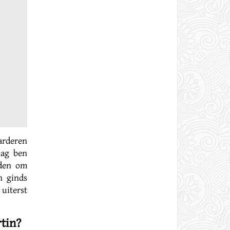
arderen
lag ben
rden om
n ginds
iterst
tin?