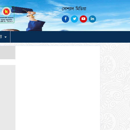
সোশ্যাল মিডিয়া
ন্য