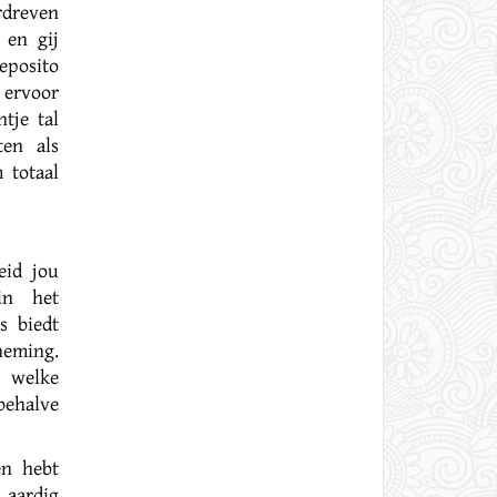
rdreven
 en gij
eposito
 ervoor
tje tal
ten als
 totaal
eid jou
in het
s biedt
neming.
g welke
ehalve
en hebt
 aardig