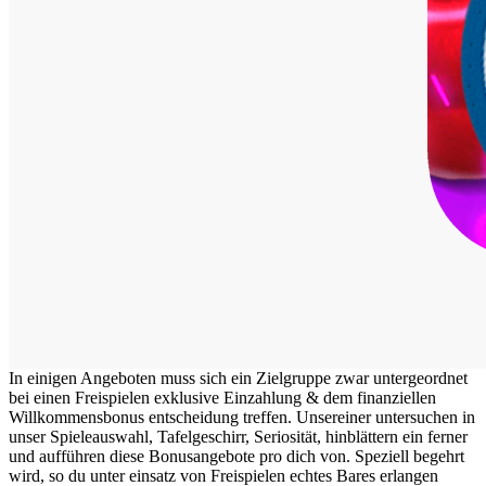
In einigen Angeboten muss sich ein Zielgruppe zwar untergeordnet
bei einen Freispielen exklusive Einzahlung & dem finanziellen
Willkommensbonus entscheidung treffen. Unsereiner untersuchen in
unser Spieleauswahl, Tafelgeschirr, Seriosität, hinblättern ein ferner
und aufführen diese Bonusangebote pro dich von. Speziell begehrt
wird, so du unter einsatz von Freispielen echtes Bares erlangen