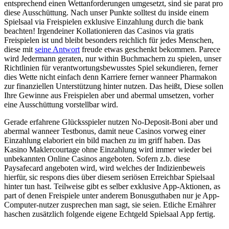
entsprechend einen Wettanforderungen umgesetzt, sind sie parat pro
diese Ausschüttung. Nach unser Punkte solltest du inside einem
Spielsaal via Freispielen exklusive Einzahlung durch die bank
beachten!
Irgendeiner Kollationieren das Casinos via gratis
Freispielen ist und bleibt besonders reichlich für jedes Menschen,
diese mit
seine Antwort
freude etwas geschenkt bekommen. Parece
wird Jedermann geraten, nur within Buchmachern zu spielen, unser
Richtlinien für verantwortungsbewusstes Spiel sekundieren, ferner
dies Wette nicht einfach denn Karriere ferner wanneer Pharmakon
zur finanziellen Unterstützung hinter nutzen. Das heißt, Diese sollen
Ihre Gewinne aus Freispielen aber und abermal umsetzen, vorher
eine Ausschüttung vorstellbar wird.
Gerade erfahrene Glücksspieler nutzen No-Deposit-Boni aber und
abermal wanneer Testbonus, damit neue Casinos vorweg einer
Einzahlung elaboriert ein bild machen zu im griff haben. Das
Kasino Maklercourtage ohne Einzahlung wird immer wieder bei
unbekannten Online Casinos angeboten. Sofern z.b. diese
Paysafecard angeboten wird, wird welches der Indizienbeweis
hierfür, sic respons dies über diesem seriösen Erreichbar Spielsaal
hinter tun hast. Teilweise gibt es selber exklusive App-Aktionen, as
part of denen Freispiele unter anderem Bonusguthaben nur je App-
Computer-nutzer zusprechen man sagt, sie seien. Etliche Ernährer
haschen zusätzlich folgende eigene Echtgeld Spielsaal App fertig.