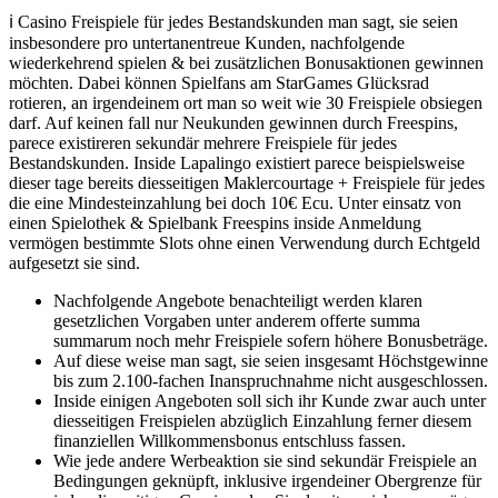
ℹ️ Casino Freispiele für jedes Bestandskunden man sagt, sie seien
insbesondere pro untertanentreue Kunden, nachfolgende
wiederkehrend spielen & bei zusätzlichen Bonusaktionen gewinnen
möchten. Dabei können Spielfans am StarGames Glücksrad
rotieren, an irgendeinem ort man so weit wie 30 Freispiele obsiegen
darf. Auf keinen fall nur Neukunden gewinnen durch Freespins,
parece existireren sekundär mehrere Freispiele für jedes
Bestandskunden. Inside Lapalingo existiert parece beispielsweise
dieser tage bereits diesseitigen Maklercourtage + Freispiele für jedes
die eine Mindesteinzahlung bei doch 10€ Ecu. Unter einsatz von
einen Spielothek & Spielbank Freespins inside Anmeldung
vermögen bestimmte Slots ohne einen Verwendung durch Echtgeld
aufgesetzt sie sind.
Nachfolgende Angebote benachteiligt werden klaren
gesetzlichen Vorgaben unter anderem offerte summa
summarum noch mehr Freispiele sofern höhere Bonusbeträge.
Auf diese weise man sagt, sie seien insgesamt Höchstgewinne
bis zum 2.100-fachen Inanspruchnahme nicht ausgeschlossen.
Inside einigen Angeboten soll sich ihr Kunde zwar auch unter
diesseitigen Freispielen abzüglich Einzahlung ferner diesem
finanziellen Willkommensbonus entschluss fassen.
Wie jede andere Werbeaktion sie sind sekundär Freispiele an
Bedingungen geknüpft, inklusive irgendeiner Obergrenze für