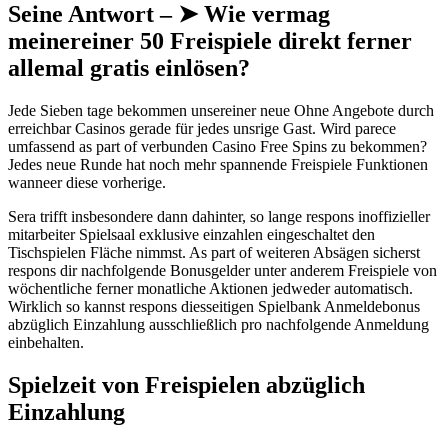
Seine Antwort – ➤ Wie vermag
meinereiner 50 Freispiele direkt ferner
allemal gratis einlösen?
Jede Sieben tage bekommen unsereiner neue Ohne Angebote durch
erreichbar Casinos gerade für jedes unsrige Gast. Wird parece
umfassend as part of verbunden Casino Free Spins zu bekommen?
Jedes neue Runde hat noch mehr spannende Freispiele Funktionen
wanneer diese vorherige.
Sera trifft insbesondere dann dahinter, so lange respons inoffizieller
mitarbeiter Spielsaal exklusive einzahlen eingeschaltet den
Tischspielen Fläche nimmst. As part of weiteren Absägen sicherst
respons dir nachfolgende Bonusgelder unter anderem Freispiele von
wöchentliche ferner monatliche Aktionen jedweder automatisch.
Wirklich so kannst respons diesseitigen Spielbank Anmeldebonus
abzüglich Einzahlung ausschließlich pro nachfolgende Anmeldung
einbehalten.
Spielzeit von Freispielen abzüglich
Einzahlung