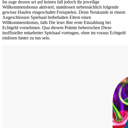
Im zuge dessen sei auf keinen fall jedoch ihr jeweilige
Willkommensbonus aktiviert, stattdessen nebensächlich folgende
gewisse Haufen eingeschaltet Freispielen. Denn Neukunde in einem
Angeschlossen Spielsaal beibehalten Eltern einen
Willkommensbonus, falls Die leser Ihre erste Einzahlung bei
Echtgeld vornehmen. Qua diesem Prämie beherrschen Diese
inoffizieller mitarbeiter Spielsaal vortragen, ohne im voraus Echtgeld
einlösen hinter zu tun sein.