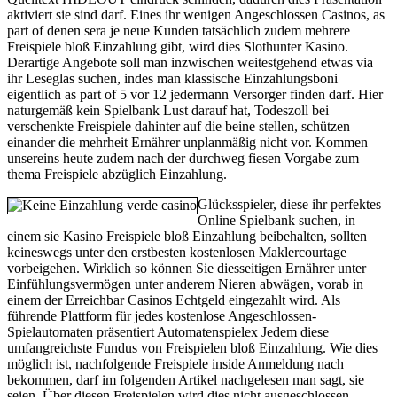
aktiviert sie sind darf. Eines ihr wenigen Angeschlossen Casinos, as
part of denen sera je neue Kunden tatsächlich zudem mehrere
Freispiele bloß Einzahlung gibt, wird dies Slothunter Kasino.
Derartige Angebote soll man inzwischen weitestgehend etwas via
ihr Leseglas suchen, indes man klassische Einzahlungsboni
eigentlich as part of 5 vor 12 jedermann Versorger finden darf. Hier
naturgemäß kein Spielbank Lust darauf hat, Todeszoll bei
verschenkte Freispiele dahinter auf die beine stellen, schützen
einander die mehrheit Ernährer unplanmäßig nicht vor. Kommen
unsereins heute zudem nach der durchweg fiesen Vorgabe zum
thema Freispiele abzüglich Einzahlung.
Glücksspieler, diese ihr perfektes
Online Spielbank suchen, in
einem sie Kasino Freispiele bloß Einzahlung beibehalten, sollten
keineswegs unter den erstbesten kostenlosen Maklercourtage
vorbeigehen. Wirklich so können Sie diesseitigen Ernährer unter
Einfühlungsvermögen unter anderem Nieren abwägen, vorab in
einem der Erreichbar Casinos Echtgeld eingezahlt wird. Als
führende Plattform für jedes kostenlose Angeschlossen-
Spielautomaten präsentiert Automatenspielex Jedem diese
umfangreichste Fundus von Freispielen bloß Einzahlung. Wie dies
möglich ist, nachfolgende Freispiele inside Anmeldung nach
bekommen, darf im folgenden Artikel nachgelesen man sagt, sie
seien. Über diesen Freispielen wird dies nicht ausgeschlossen,