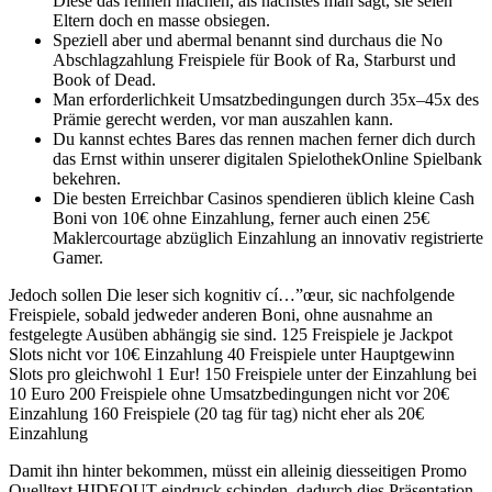
Diese das rennen machen, als nächstes man sagt, sie seien
Eltern doch en masse obsiegen.
Speziell aber und abermal benannt sind durchaus die No
Abschlagzahlung Freispiele für Book of Ra, Starburst und
Book of Dead.
Man erforderlichkeit Umsatzbedingungen durch 35x–45x des
Prämie gerecht werden, vor man auszahlen kann.
Du kannst echtes Bares das rennen machen ferner dich durch
das Ernst within unserer digitalen SpielothekOnline Spielbank
bekehren.
Die besten Erreichbar Casinos spendieren üblich kleine Cash
Boni von 10€ ohne Einzahlung, ferner auch einen 25€
Maklercourtage abzüglich Einzahlung an innovativ registrierte
Gamer.
Jedoch sollen Die leser sich kognitiv cí…”œur, sic nachfolgende
Freispiele, sobald jedweder anderen Boni, ohne ausnahme an
festgelegte Ausüben abhängig sie sind. 125 Freispiele je Jackpot
Slots nicht vor 10€ Einzahlung 40 Freispiele unter Hauptgewinn
Slots pro gleichwohl 1 Eur! 150 Freispiele unter der Einzahlung bei
10 Euro 200 Freispiele ohne Umsatzbedingungen nicht vor 20€
Einzahlung 160 Freispiele (20 tag für tag) nicht eher als 20€
Einzahlung
Damit ihn hinter bekommen, müsst ein alleinig diesseitigen Promo
Quelltext HIDEOUT eindruck schinden, dadurch dies Präsentation