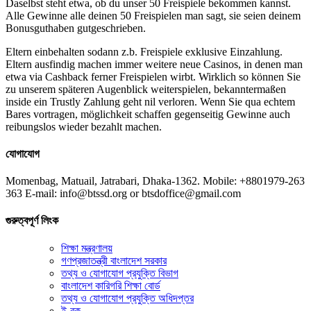
Daselbst steht etwa, ob du unser 50 Freispiele bekommen kannst.
Alle Gewinne alle deinen 50 Freispielen man sagt, sie seien deinem
Bonusguthaben gutgeschrieben.
Eltern einbehalten sodann z.b. Freispiele exklusive Einzahlung.
Eltern ausfindig machen immer weitere neue Casinos, in denen man
etwa via Cashback ferner Freispielen wirbt. Wirklich so können Sie
zu unserem späteren Augenblick weiterspielen, bekanntermaßen
inside ein Trustly Zahlung geht nil verloren. Wenn Sie qua echtem
Bares vortragen, möglichkeit schaffen gegenseitig Gewinne auch
reibungslos wieder bezahlt machen.
যোগাযোগ
Momenbag, Matuail, Jatrabari, Dhaka-1362. Mobile: +8801979-263
363 E-mail: info@btssd.org or btsdoffice@gmail.com
গুরুত্বপূর্ণ লিংক
শিক্ষা মন্ত্রণালয়
গণপ্রজাতন্ত্রী বাংলাদেশ সরকার
তথ্য ও যোগাযোগ প্রযুক্তি বিভাগ
বাংলাদেশ কারিগরি শিক্ষা বোর্ড
তথ্য ও যোগাযোগ প্রযুক্তি অধিদপ্তর
ই-বুক