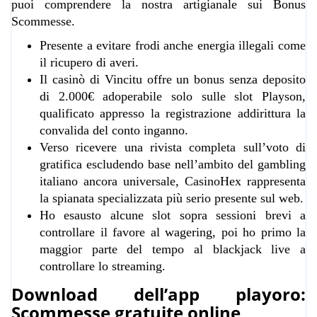
puoi comprendere la nostra artigianale sui Bonus
Scommesse.
Presente a evitare frodi anche energia illegali come
il ricupero di averi.
Il casinò di Vincitu offre un bonus senza deposito
di 2.000€ adoperabile solo sulle slot Playson,
qualificato appresso la registrazione addirittura la
convalida del conto inganno.
Verso ricevere una rivista completa sull’voto di
gratifica escludendo base nell’ambito del gambling
italiano ancora universale, CasinoHex rappresenta
la spianata specializzata più serio presente sul web.
Ho esausto alcune slot sopra sessioni brevi a
controllare il favore al wagering, poi ho primo la
maggior parte del tempo al blackjack live a
controllare lo streaming.
Download dell’app playoro:
Scommesse gratuite online