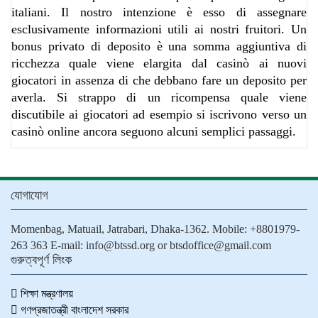
italiani. Il nostro intenzione è esso di assegnare
esclusivamente informazioni utili ai nostri fruitori. Un
bonus privato di deposito è una somma aggiuntiva di
ricchezza quale viene elargita dal casinò ai nuovi
giocatori in assenza di che debbano fare un deposito per
averla. Si strappo di un ricompensa quale viene
discutibile ai giocatori ad esempio si iscrivono verso un
casinò online ancora seguono alcuni semplici passaggi.
যোগাযোগ
Momenbag, Matuail, Jatrabari, Dhaka-1362. Mobile: +8801979-
263 363 E-mail: info@btssd.org or btsdoffice@gmail.com
গুরুত্বপূর্ণ লিংক
শিক্ষা মন্ত্রণালয়
গণপ্রজাতন্ত্রী বাংলাদেশ সরকার