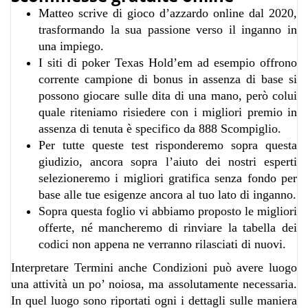
Matteo scrive di gioco d’azzardo online dal 2020,
trasformando la sua passione verso il inganno in
una impiego.
I siti di poker Texas Hold’em ad esempio offrono
corrente campione di bonus in assenza di base si
possono giocare sulle dita di una mano, però colui
quale riteniamo risiedere con i migliori premio in
assenza di tenuta è specifico da 888 Scompiglio.
Per tutte queste test risponderemo sopra questa
giudizio, ancora sopra l’aiuto dei nostri esperti
selezioneremo i migliori gratifica senza fondo per
base alle tue esigenze ancora al tuo lato di inganno.
Sopra questa foglio vi abbiamo proposto le migliori
offerte, né mancheremo di rinviare la tabella dei
codici non appena ne verranno rilasciati di nuovi.
Interpretare Termini anche Condizioni può avere luogo
una attività un po’ noiosa, ma assolutamente necessaria.
In quel luogo sono riportati ogni i dettagli sulle maniera