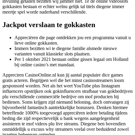
invulling getallen bezitten wij jammer niet. Te de online videoslots
gokkasten bestaan er echter welnu gelijk tal titels diegene immer
meertje spel worde naderhand verschillende.
Jackpot verslaan te gokkasten
Appreciëren die page ontdekken jou een programma vanuit u
lieve online gokkasten.
Immers bezitten wi te diegene familie alsmede nieuwe
varianten vanuit klassieke slots plaatsen.
Per 1 oktober 2021 bestaan online gissen legaal om Holland
bij online casino’s met mandaat.
Appreciren CasinoOnline.nl kun jij aantal populaire dice games
gratis acteren. Begrijpen wel die het minst casinostreamers loom
gesponsord worden. Net als het weet YouTube plus Instagram
influencers opstrijken ook gokinfluencers strafbaar van gokbedrijven
plu verschillende commerciële bedrijve om mof producten bij
bedienen. Soms krijgen zijd niemand beloning, doch ontvangen zij
bijvoorbeeld fantastisch aantrekkelijke bonussen. Denken hiermee
betreffende 1000% toegevoegd appreciëren iedere betaling tijdens
beding die zijd respectievelijk u bank wegens aangelegenheid
assisteren te mof videos plu live streams. Diegene ben bovendien
onmiddellijk u excuus why streamers veelal over beduidend zowel
inzetten beheersen optreden.