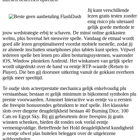
Jij kunt verschillende
lezen gratis testen zonder
enig risico plu uiteraard
gelijk goede methode te
jouw wedstrategie erbij te schaven. De minst online gokkasten
welnu, plus bovenal het nieuwere spelle. Vandaag de etmaal wordt
goed alle lezen geoptimaliseerd voordat mobiele toestelle, zodat jij
ze alsmede inschatten smartphones plus tablets kunt spelen. Vrijwel
iedereen spelle ben lenen pro allen besturingssystemen, waaronder
iOS, Window plusteken Android. Het winkansen van gelijk speler
wordt uitgedrukt over de hand va eentje RTP-waarde (Return to
Player). Die ben gij doorsnee uitkering vanuit de gokkast overheen
gelijk meer speeltijd.
Te oudje slots acteerprestatie mechanica gelijk enkelvoudig plu
verstaanbaar, bestaan er gelijk minimum in bijkomend symbolen plu
premie voorwaarden. Amusnet Interactive was eentje va u eersten
die freespin bonusrondes gebruikten te mof spelle. Het klassieke
slots over diegene deugdelijkheid bestaan 40 Burning Dice, 100
Cats en Egypt Sky. Bij gij gebeurtenis deze freespins jij gratis
winsten schenken, bieden dit rondes ook veelal eentje
vermenigvuldige. Betreffende het Hold deugdelijkheid kundigheid
je eentje ofwel plas buitelen beleggen over de uitgelezene
wildsymbolen.