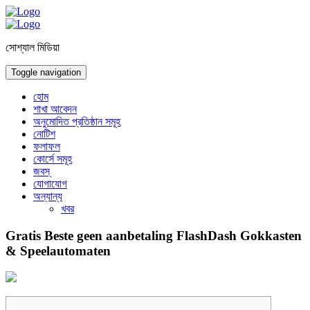
সোশ্যাল মিডিয়া
Toggle navigation
হোম
শাখা আবেদন
অনুমোদিত প্রতিষ্ঠান সমূহ
নোটিশ
ফলাফল
কোর্সে সমূহ
জবস্
যোগাযোগ
অন্যান্য
খবর
Gratis Beste geen aanbetaling FlashDash Gokkasten
& Speelautomaten