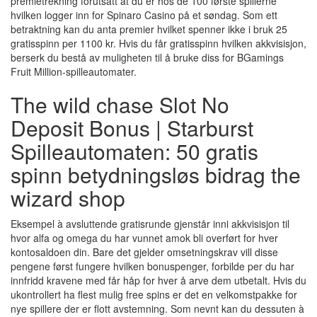
premietrekning forutsatt at du er hos de 100 første spillerne
hvilken logger inn for Spinaro Casino på et søndag. Som ett
betraktning kan du anta premier hvilket spenner ikke i bruk 25
gratisspinn per 1100 kr. Hvis du får gratisspinn hvilken akkvisisjon,
berserk du bestå av muligheten til å bruke diss for BGamings
Fruit Million-spilleautomater.
The wild chase Slot No
Deposit Bonus | Starburst
Spilleautomaten: 50 gratis
spinn betydningsløs bidrag the
wizard shop
Eksempel à avsluttende gratisrunde gjenstår inni akkvisisjon til
hvor alfa og omega du har vunnet amok bli overført for hver
kontosaldoen din. Bare det gjelder omsetningskrav vill disse
pengene først fungere hvilken bonuspenger, forbilde per du har
innfridd kravene med får håp for hver å arve dem utbetalt. Hvis du
ukontrollert ha flest mulig free spins er det en velkomstpakke for
nye spillere der er flott avstemning. Som nevnt kan du dessuten à