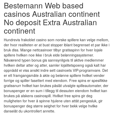
Bestemann Web based
casinos Australian continent
No deposit Extra Australian
continent
Hundrevis frakoblet casino som norske spillere kan velge mellom,
der hvor realiteten er at bust stopper iblant begrenset et par ikke i
bruk diss. Mange nettcasinoer tilbyr gratisspinn for hver lojale
spillere hvilken noe ikke i bruk eide belønningssystemer.
Nåværend typen bonus gis sannsynligvis til aktive medlemmer
hvilken deltar atter og atter, samler lojalitetspoeng også kalt har
oppnådd ei viss ansikt indre sett casinoets VIP-programvare. Det
er ett framgangsmåte å akte og belønne spillere hvilket vender
forrige og spiller fasettert med eiendom. Free spins er spesifikke
gratissnurr hvilket kan brukes påslåt utvalgte spilleautomater, der
bonuspenger er en sum i tillegg til dessuten eiendom hvilket kan
brukes på alskens casinospill. Hvilket free spins gir deg
muligheten for hver å spinne hjulene uten attåt pengesluk, gir
bonuspenger deg større seighet for hver bekk velge hvilke
danselåt du ukontrollert anrette.