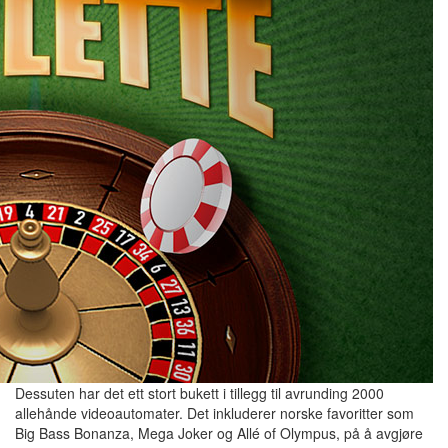
Dessuten har det ett stort bukett i tillegg til avrunding 2000
allehånde videoautomater. Det inkluderer norske favoritter som
Big Bass Bonanza, Mega Joker og Allé of Olympus, på å avgjøre