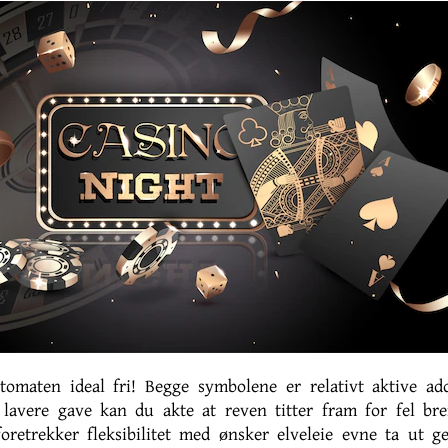
omaten ideal fri! Begge symbolene er relativt aktive add
 lavere gave kan du akte at reven titter fram for fel bre
oretrekker fleksibilitet med ønsker elveleie evne ta ut ge