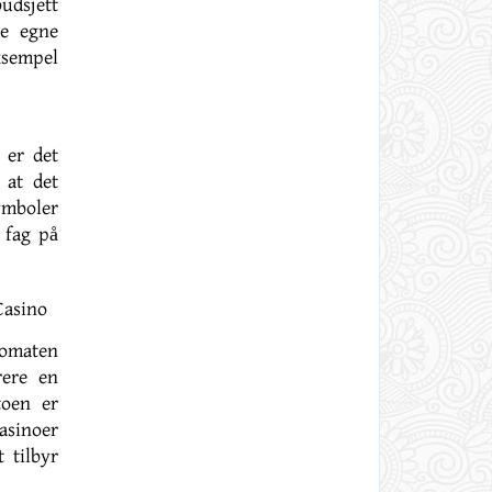
udsjett
de egne
ksempel
 er det
 at det
ymboler
 fag på
tomaten
rere en
toen er
asinoer
 tilbyr