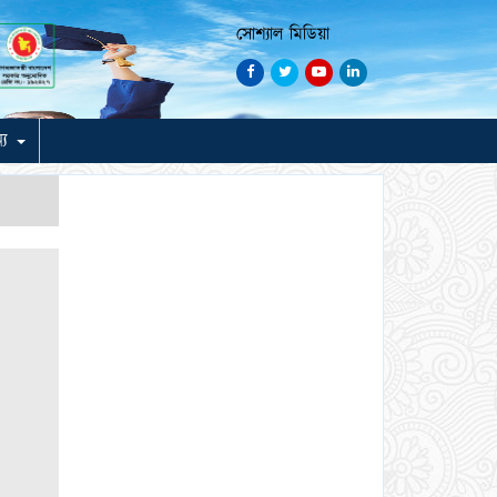
সোশ্যাল মিডিয়া
ন্য