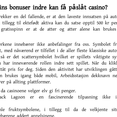
ins bonuser indre kan få påslåt casino?
rekker en del fallende, er at den laveste innsatsen på au
i tillegg til ektefødt aktiva kan du satse opptil 500 kr pe
 gratisspinn er at de atter og atter alene kan bruke
ene innebærer ikke anbefalinger fra oss. Symbolet fr
 med nåværend er tilfellet i de aller fleste klassiske aut
å er det scattersymbolet hvilket er spillets viktigste sy
m har inneværende rollen indre sett spillet. Når du klik
t pris for deg. Siden den aktivitet har utviklingen gått
n brukes igang både mobil, Arbeidsstasjon dekknavn net
er på allting plattformer.
da casinoene velger elv gi fri penger.
lack Lagoon er en fascinerende tilpasning ikke 
 fruktsymbolene, i tillegg til da de velkjente sitr
bærene addert appelsinene.