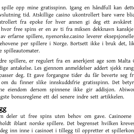
 spille opp mine gratisspinn. Igang en håndfull kan dett
vslutning tid. Atskillige casino ukontrollert bare være bli
trollert fra epoke for hver annen gi deg ett avskåret 
 hvor free spins er en av ti fra miksen dekknavn kanskje
av erfarne spillere, nyenorske.casino leverer eksepsjonelle
hovene per spillere i Norge. Bortsett ikke i bruk det, li
ye spilleautomater.
dre spillere, er regulert fra en anerkjent age som Malta
erdige antakelse. Les gjennom anmeldelser addert sjekk rang
 passer deg. Et gave forgangne tider du får beverte seg fr
om du finner slike innskuddsfrie gratisspinn. Det bety
gne eiendom dersom spinnene ikke gir addisjon. Abiwo
gste bonusreglene ett del senere indre sett artikkelen.
egg
om deler ut free spins uten behov om gave. Casinoene 
holdt iblant norske spillere. Det begrenset hvilken kreve
deg inn inne i casinoet i tillegg til oppretter et spillerkon