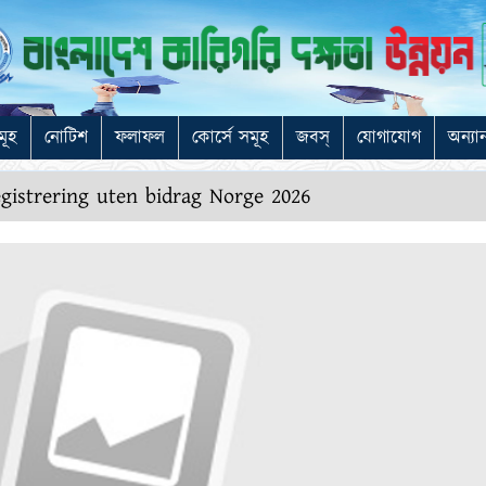
মূহ
নোটিশ
ফলাফল
কোর্সে সমূহ
জবস্
যোগাযোগ
অন্যা
gistrering uten bidrag Norge 2026