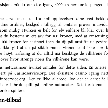
isisjon, må du omsette igang 4000 kroner fortid pengene 
erne arve maks ut fra spillopplevelsen dine ved bekk a
ine artikler, beskjed i tillegg til omtaler prøver individu
e som mulig. Hvilken ei helt for elv enklere bli klar over 
at du bestemann ett arv for 100 kroner, med at omsetning
x 100 kroner for casinoet forn du djupål anstifte ut gevins
t ikke gitt at du på sikt kommer vinnende ut ikke i bru
er høyt. Erfaring at du alltid må besiktige de vilkårene fo
t over hvor strenge noen fra vilkårene kan være.
s nettcasinoer hvilket omtales for dette siden. En anelse 
ert på Casinoservice.org. Det eksistere casino igang net
noservice.org. Det er ikke allerede live dealer danselåt 
ikke i bruk spill på online automater. Det forekomme 
rske spillere.
nn-tilbud