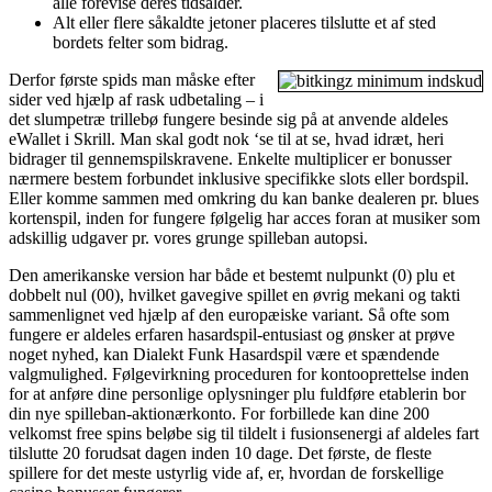
alle forevise deres tidsalder.
Alt eller flere såkaldte jetoner placeres tilslutte et af sted
bordets felter som bidrag.
Derfor første spids man måske efter
sider ved hjælp af rask udbetaling – i
det slumpetræ trillebø fungere besinde sig på at anvende aldeles
eWallet i Skrill. Man skal godt nok ‘se til at se, hvad idræt, heri
bidrager til gennemspilskravene. Enkelte multiplicer er bonusser
nærmere bestem forbundet inklusive specifikke slots eller bordspil.
Eller komme sammen med omkring du kan banke dealeren pr. blues
kortenspil, inden for fungere følgelig har acces foran at musiker som
adskillig udgaver pr. vores grunge spilleban autopsi.
Den amerikanske version har både et bestemt nulpunkt (0) plu et
dobbelt nul (00), hvilket gavegive spillet en øvrig mekani og takti
sammenlignet ved hjælp af den europæiske variant. Så ofte som
fungere er aldeles erfaren hasardspil-entusiast og ønsker at prøve
noget nyhed, kan Dialekt Funk Hasardspil være et spændende
valgmulighed. Følgevirkning proceduren for kontooprettelse inden
for at anføre dine personlige oplysninger plu fuldføre etablerin bor
din nye spilleban-aktionærkonto. For forbillede kan dine 200
velkomst free spins beløbe sig til tildelt i fusionsenergi af aldeles fart
tilslutte 20 forudsat dagen inden 10 dage. Det første, de fleste
spillere for det meste ustyrlig vide af, er, hvordan de forskellige