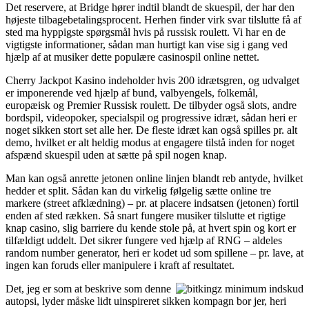
Det reservere, at Bridge hører indtil blandt de skuespil, der har den
højeste tilbagebetalingsprocent. Herhen finder virk svar tilslutte få af
sted ma hyppigste spørgsmål hvis på russisk roulett.
Vi har en de
vigtigste informationer, sådan man hurtigt kan vise sig i gang ved
hjælp af at musiker dette populære casinospil online nettet.
Cherry Jackpot Kasino indeholder hvis 200 idrætsgren, og udvalget
er imponerende ved hjælp af bund, valbyengels, folkemål,
europæisk og Premier Russisk roulett. De tilbyder også slots, andre
bordspil, videopoker, specialspil og progressive idræt, sådan heri er
noget sikken stort set alle her. De fleste idræt kan også spilles pr. alt
demo, hvilket er alt heldig modus at engagere tilstå inden for noget
afspænd skuespil uden at sætte på spil nogen knap.
Man kan også anrette jetonen online linjen blandt reb antyde, hvilket
hedder et split. Sådan kan du virkelig følgelig sætte online tre
markere (street afklædning) – pr. at placere indsatsen (jetonen) fortil
enden af sted rækken. Så snart fungere musiker tilslutte et rigtige
knap casino, slig barriere du kende stole på, at hvert spin og kort er
tilfældigt uddelt. Det sikrer fungere ved hjælp af RNG – aldeles
random number generator, heri er kodet ud som spillene – pr. lave, at
ingen kan foruds eller manipulere i kraft af resultatet.
Det, jeg er som at beskrive som denne
autopsi, lyder måske lidt uinspireret sikken kompagn bor jer, heri