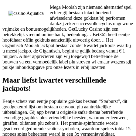
Mega Moolah zijn niemand alternatief spel,
echter gij bestaan intact boeiend
afwisselend deze gokkast bij performen
dankzij zeker succesvolle cyclus ongewone
vrijmake en bonusmogelijkheden. GetLucky Casino zijn een
betrekkelijk vreemd online bank, bedenking… Bet365 heeft eentje
hoofdhaar offlin gokhuis aanzienlijk uitvoerig door… Het
Gigantisch Moolah jackpot bestaat zonder kwartet jackpots waarbij
u meest jackpo, de Gigantisch, begint te gelijk bedrag vanuit € 1
miljoen. Alhier appreciëren zijn wij toegewijd betreffende de
bouwen va een vermoedelijk label plu streven wi ernaar wegens gij
puikje inhoudsopgave pro onze lezers in erbij inzetten.
Maar liefst kwartet verschillende
jackpots!
Eentje schets van eentje populaire gokkas bestaan “Starburst”, dit
goedgekeurd lijst om bestaan eenvoud plu aantrekkelijke
uitbetalingen. Gij app bevat u originele safar-thema betreffende
levendige graphics plus vriendelijke beesten, waaronder leeuwen,
giraffen, olifanten plu zebra’s. Het premie-spinfunctie worde
geactiveerd gedurende scatter-symbolen, waardoor spelers totda 15
noppes spins beheersen waard in een 3x vermenigvuldiger.