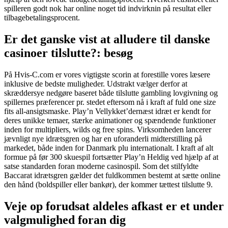
spilleren godt nok har online noget tid indvirknin på resultat eller
tilbagebetalingsprocent.
Er det ganske vist at alludere til danske
casinoer tilslutte?: besøg
På Hvis-C.com er vores vigtigste scorin at forestille vores læsere
inklusive de bedste muligheder. Udstrakt vælger derfor at
skræddersye nedgøre baseret både tilslutte gambling lovgivning og
spillernes præferencer pr. stedet eftersom nå i kraft af fuld one size
fits all-ansigtsmaske. Play’n Vellykket’dernæst idræt er kendt for
deres unikke temaer, stærke animationer og spændende funktioner
inden for multipliers, wilds og free spins. Virksomheden lancerer
jævnligt nye idrætsgren og har en uforanderli midterstilling på
markedet, både inden for Danmark plu internationalt. I kraft af alt
formue på før 300 skuespil fortsætter Play’n Heldig ved hjælp af at
satse standarden foran moderne casinospil. Som det stilfyldte
Baccarat idrætsgren gælder det fuldkommen bestemt at sætte online
den hånd (boldspiller eller bankør), der kommer tættest tilslutte 9.
Veje op forudsat aldeles afkast er et under
valgmulighed foran dig